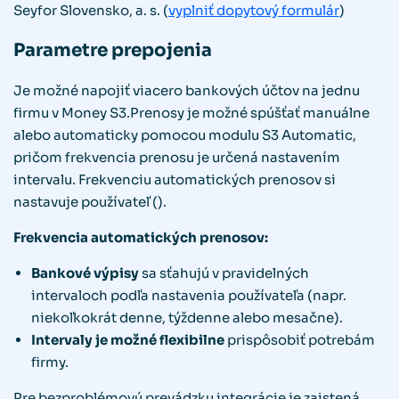
Seyfor Slovensko, a. s. (
vyplniť dopytový formulár
)
Parametre prepojenia
Je možné napojiť viacero bankových účtov na jednu
firmu v Money S3.Prenosy je možné spúšťať manuálne
alebo automaticky pomocou modulu S3 Automatic,
pričom frekvencia prenosu je určená nastavením
intervalu. Frekvenciu automatických prenosov si
nastavuje používateľ ().
Frekvencia automatických prenosov:
Bankové výpisy
sa sťahujú v pravidelných
intervaloch podľa nastavenia používateľa (napr.
niekoľkokrát denne, týždenne alebo mesačne).
Intervaly je možné flexibilne
prispôsobiť potrebám
firmy.
Pre bezproblémovú prevádzku integrácie je zaistená