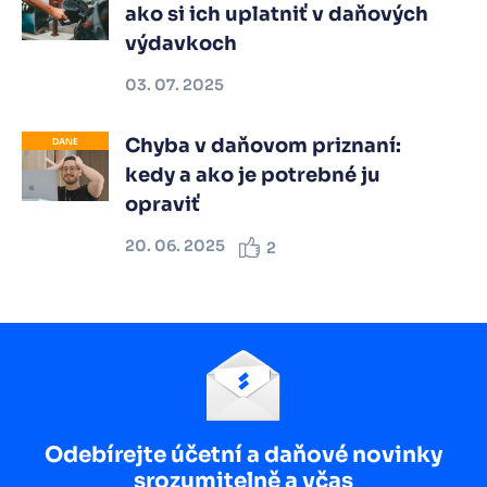
ako si ich uplatniť v daňových
výdavkoch
03. 07. 2025
Chyba v daňovom priznaní:
DANE
kedy a ako je potrebné ju
opraviť
20. 06. 2025
2
Odebírejte účetní a daňové novinky
srozumitelně a včas