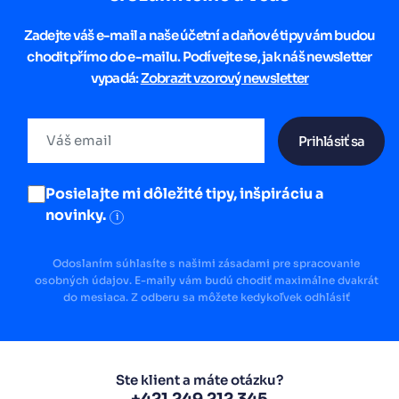
Zadejte váš e-mail a naše účetní a daňové tipy vám budou
chodit přímo do e-mailu. Podívejte se, jak náš newsletter
vypadá:
Zobrazit vzorový newsletter
Prihlásiť sa
Posielajte mi dôležité tipy, inšpiráciu a
novinky.
i
Odoslaním súhlasíte s našimi zásadami pre spracovanie
osobných údajov. E-maily vám budú chodiť maximálne dvakrát
do mesiaca. Z odberu sa môžete kedykoľvek odhlásiť
Ste klient a máte otázku?
+421 249 212 345