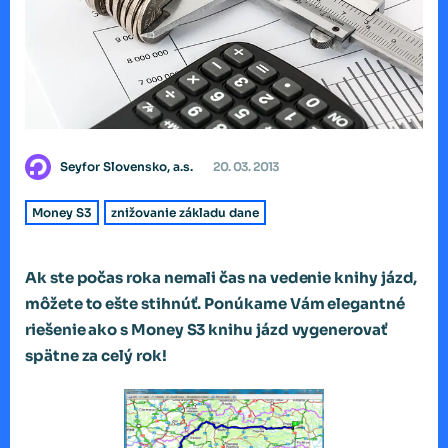
Seyfor Slovensko, a.s.
20. 03. 2013
Money S3
znižovanie základu dane
Ak ste počas roka nemali čas na vedenie knihy jázd,
môžete to ešte stihnúť. Ponúkame Vám elegantné
riešenie ako s Money S3 knihu jázd vygenerovať
spätne za celý rok!