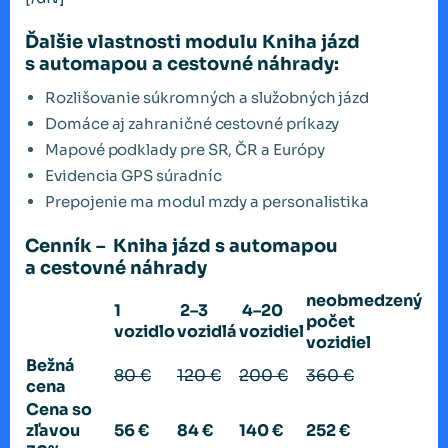
Ďalšie vlastnosti modulu Kniha jázd
s automapou a cestovné náhrady:
Rozlišovanie súkromných a služobných jázd
Domáce aj zahraničné cestovné príkazy
Mapové podklady pre SR, ČR a Európy
Evidencia GPS súradníc
Prepojenie ma modul mzdy a personalistika
Cenník – Kniha jázd s automapou
a cestovné náhrady
neobmedzený
1
2–3
4–20
počet
vozidlo
vozidlá
vozidiel
vozidiel
Bežná
80 €
120 €
200 €
360 €
cena
Cena so
zľavou
56 €
84 €
140 €
252 €