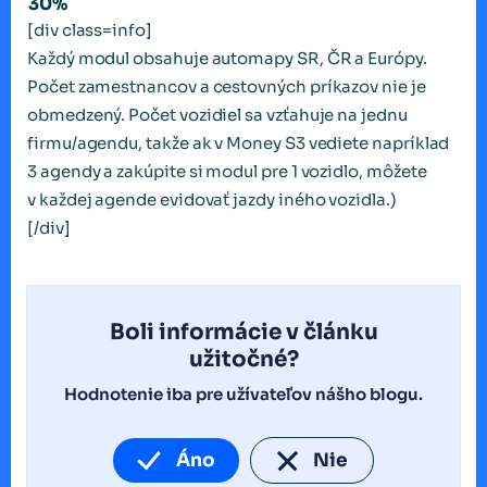
30%
[div class=info]
Každý modul obsahuje automapy SR, ČR a Európy.
Počet zamestnancov a cestovných príkazov nie je
obmedzený. Počet vozidiel sa vzťahuje na jednu
firmu/agendu, takže ak v Money S3 vediete napríklad
3 agendy a zakúpite si modul pre 1 vozidlo, môžete
v každej agende evidovať jazdy iného vozidla.)
[/div]
Boli informácie v článku
užitočné?
Hodnotenie iba pre užívateľov nášho blogu.
Áno
Nie