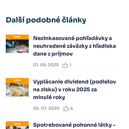
Další podobné články
Nezinkasované pohľadávky a
DANE
neuhradené záväzky z hľadiska
dane z príjmov
01. 08. 2025
1
Vyplácanie dividend (podielov
DANE
na zisku) v roku 2025 za
minulé roky
30. 07. 2025
6
Spotrebované pohonné látky –
DANE