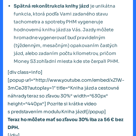
Spätná rekonštrukcia knihy jázd
je unikátna
funkcia, ktorá podľa Vami zadaného stavu
tachometra a spotreby PHM vygeneruje
hodnovernú knihu jázd za Vás. Jazdy môžete
hromadne vygenerovať buď pravidelným
(týždenným, mesačným) opakovaním častých
jázd, alebo zadaním počtu kilometrov, pričom
Money S3 zohľadní miesta kde ste čerpali PHM.
[div class=info]
[popup url=“http://www.youtube.com/embed/xZlW-
3mCeJ8?autoplay=1″ title=“Kniha jázd a cestovné
náhrady teraz so zľavou 30%“ width=“630px“
height=“440px“] Pozrite si krátke video
s predstavením modulu Kniha jázd![/popup]
Teraz ho môžete mať so zľavou 30% iba za 56 € bez
DPH.
[/div]