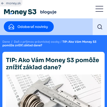
money.sk
bloguje
Odoberať novinky
Dane
/
Daň z príjmov právnickej osoby
/
TIP: Ako Vám Money S3
pomôže znížiť základ dane?
TIP: Ako Vám Money S3 pomôže
znížiť základ dane?