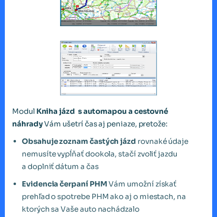
Modul
Kniha jázd s automapou a cestovné
náhrady
Vám ušetrí čas aj peniaze, pretože:
Obsahuje zoznam častých jázd
rovnaké údaje
nemusíte vypĺňať dookola, stačí zvoliť jazdu
a doplniť dátum a čas
Evidencia čerpaní PHM
Vám umožní získať
prehľad o spotrebe PHM ako aj o miestach, na
ktorých sa Vaše auto nachádzalo