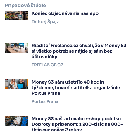
Prípadové štúdie
Koniec objednávania naslepo
Dobrej Špajz
Riaditeľ Freelance.cz chváli, že v Money S3
si všetko potrebné nájde aj sám bez
účtovníčky
FREELANCE.CZ
Money S3 nám ušetrilo 40 hodín
týždenne, hovorí riaditeľka organizácie
Portus Praha
Portus Praha
Money S3 naštartovalo e-shop podniku
Dobroty s príbehom: z 200-tisíc na 800-
tisíc eur počas 2 rokov