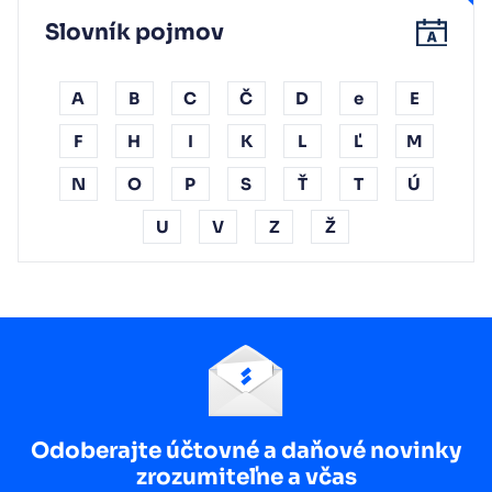
Slovník pojmov
A
B
C
Č
D
e
E
F
H
I
K
L
Ľ
M
N
O
P
S
Ť
T
Ú
U
V
Z
Ž
Odoberajte účtovné a daňové novinky
zrozumiteľne a včas