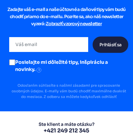
Zadajte váš e-mail a naše účtovné a daňové tipy vám budú
chodiť priamo do e-mailu. Pozrite sa, ako náš newsletter
vyzerá:
Zobraziť vzorový newsletter
Prihlásiť sa
Posielajte mi dôležité tipy, inšpiráciu a
novinky.
i
Odoslaním súhlasíte s našimi zásadami pre spracovanie
osobných údajov. E-maily vám budú chodiť maximálne dvakrát
do mesiaca. Z odberu sa môžete kedykoľvek odhlásiť
Ste klient a máte otázku?
+421 249 212 345