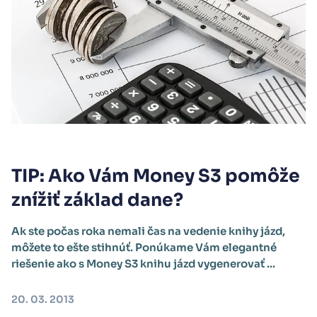
TIP: Ako Vám Money S3 pomôže
znížiť základ dane?
Ak ste počas roka nemali čas na vedenie knihy jázd,
môžete to ešte stihnúť. Ponúkame Vám elegantné
riešenie ako s Money S3 knihu jázd vygenerovať ...
20. 03. 2013