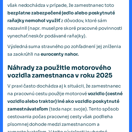
však nedochádza v prípade, že zamestnanec toto
bezplatne zabezpečené jedlo alebo poskytnuté
raňajky nemohol využiť
z dôvodov, ktoré sám
nezavinil (napr. musel pre skoré pracovné povinnosti
vynechať neskôr podávané raňajky).
Výsledná suma stravného po zohľadnení jej zníženia
sa zaokrúhli na
eurocenty nahor.
Náhrady za použitie motorového
vozidla zamestnanca v roku 2025
V praxi často dochádza aj k situácii, že zamestnanec
na pracovnú cestu použije motorové
vozidlo (cestné
vozidlo alebo traktor) iné ako vozidlo poskytnuté
zamestnávateľom
(teda napr. svoje). Tento spôsob
cestovania počas pracovnej cesty však podlieha
písomnej dohode medzi zamestnancom a
zamestnávateľom. V tejto súvislosti je vhodné