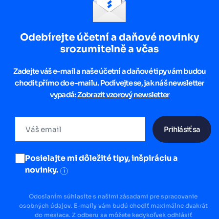
Odebírejte účetní a daňové novinky
srozumitelně a včas
Zadejte váš e-mail a naše účetní a daňové tipy vám budou
chodit přímo do e-mailu. Podívejte se, jak náš newsletter
vypadá:
Zobrazit vzorový newsletter
Prihlásiť sa
Posielajte mi dôležité tipy, inšpiráciu a
novinky.
i
Odoslaním súhlasíte s našimi zásadami pre spracovanie
osobných údajov. E-maily vám budú chodiť maximálne dvakrát
do mesiaca. Z odberu sa môžete kedykoľvek odhlásiť