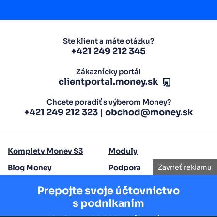
Ste klient a máte otázku?
+421 249 212 345
Zákaznícky portál
clientportal.money.sk
Chcete poradiť s výberom Money?
+421 249 212 323
|
obchod@money.sk
Komplety Money S3
Moduly
Zavrieť reklamu
Blog Money
Podpora
Kontakty
Prepojte svoje účtovníctvo
s podnikaním
Copyright 2026 Seyfor Slovensko, a.s.