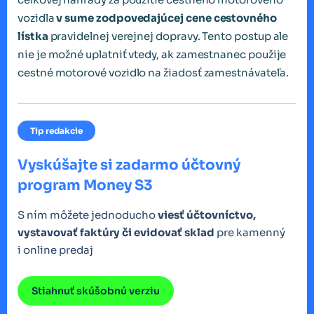
vozidla
v sume zodpovedajúcej cene
cestovného
lístka
pravidelnej verejnej dopravy. Tento postup ale
nie je možné uplatniť vtedy, ak zamestnanec použije
cestné motorové vozidlo na žiadosť zamestnávateľa.
Tip redakcie
Vyskúšajte si zadarmo účtovný
program Money S3
S ním môžete jednoducho
viesť účtovníctvo,
vystavovať faktúry či evidovať sklad
pre kamenný
i online predaj
Stiahnuť skúšobnú verziu