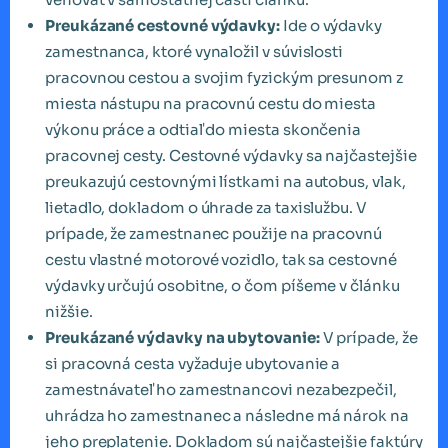
Preukázané cestovné výdavky:
Ide o výdavky
zamestnanca, ktoré vynaložil v súvislosti
pracovnou cestou a svojim fyzickým presunom z
miesta nástupu na pracovnú cestu do miesta
výkonu práce a odtiaľ do miesta skončenia
pracovnej cesty. Cestovné výdavky sa najčastejšie
preukazujú cestovnými lístkami na autobus, vlak,
lietadlo, dokladom o úhrade za taxislužbu. V
prípade, že zamestnanec použije na pracovnú
cestu vlastné motorové vozidlo, tak sa cestovné
výdavky určujú osobitne, o čom píšeme v článku
nižšie.
Preukázané výdavky na ubytovanie:
V prípade, že
si pracovná cesta vyžaduje ubytovanie a
zamestnávateľ ho zamestnancovi nezabezpečil,
uhrádza ho zamestnanec a následne má nárok na
jeho preplatenie. Dokladom sú najčastejšie faktúry