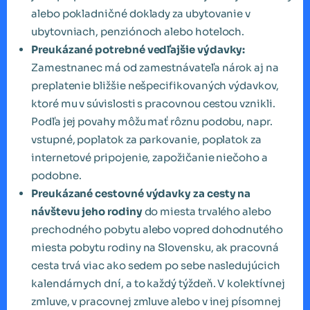
alebo pokladničné doklady za ubytovanie v
ubytovniach, penziónoch alebo hoteloch.
Preukázané potrebné vedľajšie výdavky:
Zamestnanec má od zamestnávateľa nárok aj na
preplatenie bližšie nešpecifikovaných výdavkov,
ktoré mu v súvislosti s pracovnou cestou vznikli.
Podľa jej povahy môžu mať rôznu podobu, napr.
vstupné, poplatok za parkovanie, poplatok za
internetové pripojenie, zapožičanie niečoho a
podobne.
Preukázané cestovné výdavky za cesty na
návštevu jeho rodiny
do miesta trvalého alebo
prechodného pobytu alebo vopred dohodnutého
miesta pobytu rodiny na Slovensku, ak pracovná
cesta trvá viac ako sedem po sebe nasledujúcich
kalendárnych dní, a to každý týždeň. V kolektívnej
zmluve, v pracovnej zmluve alebo v inej písomnej