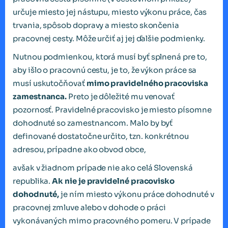
určuje miesto jej nástupu, miesto výkonu práce, čas
trvania, spôsob dopravy a miesto skončenia
pracovnej cesty. Môže určiť aj jej ďalšie podmienky.
Nutnou podmienkou, ktorá musí byť splnená pre to,
aby išlo o pracovnú cestu, je to, že výkon práce sa
musí uskutočňovať
mimo pravidelného pracoviska
zamestnanca.
Preto je dôležité mu venovať
pozornosť. Pravidelné pracovisko je miesto písomne
dohodnuté so zamestnancom. Malo by byť
definované dostatočne určito, tzn. konkrétnou
adresou, prípadne ako obvod obce,
avšak v žiadnom prípade nie ako celá Slovenská
republika.
Ak nie je pravidelné pracovisko
dohodnuté,
je ním miesto výkonu práce dohodnuté v
pracovnej zmluve alebo v dohode o práci
vykonávaných mimo pracovného pomeru. V prípade