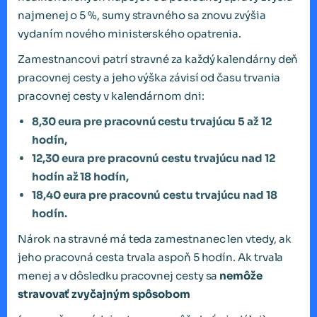
najmenej o 5 %, sumy stravného sa znovu zvýšia
vydaním nového ministerského opatrenia.
Zamestnancovi patrí stravné za každý kalendárny deň
pracovnej cesty a jeho výška závisí od času trvania
pracovnej cesty v kalendárnom dni:
8,30 eura pre pracovnú cestu trvajúcu 5 až 12
hodín,
12,30 eura pre pracovnú cestu trvajúcu nad 12
hodín až 18 hodín,
18,40 eura pre pracovnú cestu trvajúcu nad 18
hodín.
Nárok na stravné má teda zamestnanec len vtedy, ak
jeho pracovná cesta trvala aspoň 5 hodín. Ak trvala
menej a v dôsledku pracovnej cesty sa
nemôže
stravovať zvyčajným spôsobom