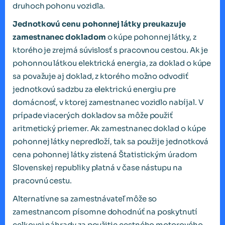
druhoch pohonu vozidla.
Jednotkovú cenu pohonnej látky preukazuje
zamestnanec dokladom
o kúpe pohonnej látky, z
ktorého je zrejmá súvislosť s pracovnou cestou. Ak je
pohonnou látkou elektrická energia, za doklad o kúpe
sa považuje aj doklad, z ktorého možno odvodiť
jednotkovú sadzbu za elektrickú energiu pre
domácnosť, v ktorej zamestnanec vozidlo nabíjal. V
prípade viacerých dokladov sa môže použiť
aritmetický priemer. Ak zamestnanec doklad o kúpe
pohonnej látky nepredloží, tak sa použije jednotková
cena pohonnej látky zistená Štatistickým úradom
Slovenskej republiky platná v čase nástupu na
pracovnú cestu.
Alternatívne sa zamestnávateľ môže so
zamestnancom písomne dohodnúť na poskytnutí
celkovej náhrady za použitie cestného motorového