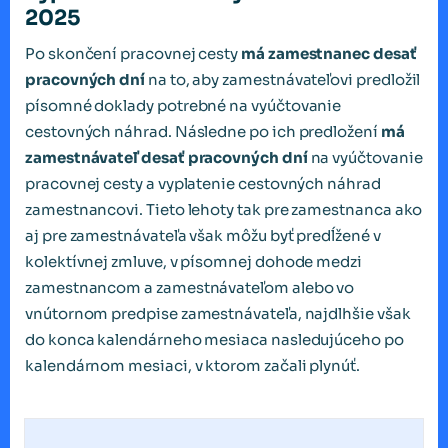
2025
Po skončení pracovnej cesty
má zamestnanec desať
pracovných dní
na to, aby zamestnávateľovi predložil
písomné doklady potrebné na vyúčtovanie
cestovných náhrad. Následne po ich predložení
má
zamestnávateľ desať pracovných dní
na vyúčtovanie
pracovnej cesty a vyplatenie cestovných náhrad
zamestnancovi. Tieto lehoty tak pre zamestnanca ako
aj pre zamestnávateľa však môžu byť predĺžené v
kolektívnej zmluve, v písomnej dohode medzi
zamestnancom a zamestnávateľom alebo vo
vnútornom predpise zamestnávateľa, najdlhšie však
do konca kalendárneho mesiaca nasledujúceho po
kalendárnom mesiaci, v ktorom začali plynúť.