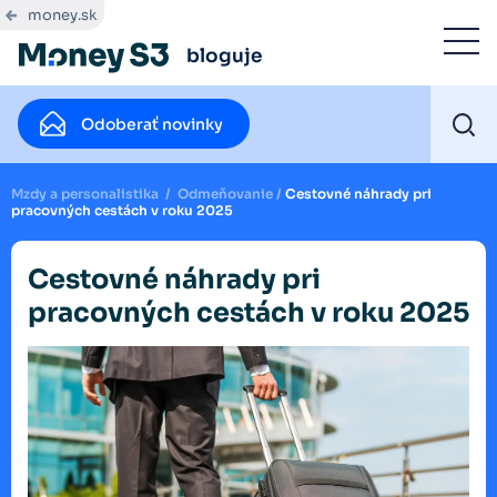
money.sk
bloguje
Odoberať novinky
Mzdy a personalistika
/
Odmeňovanie
/
Cestovné náhrady pri
pracovných cestách v roku 2025
Cestovné náhrady pri
pracovných cestách v roku 2025