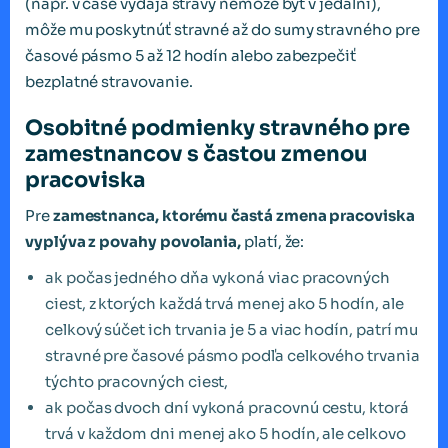
(napr. v čase výdaja stravy nemôže byť v jedálni),
môže mu poskytnúť stravné až do sumy stravného pre
časové pásmo 5 až 12 hodín alebo zabezpečiť
bezplatné stravovanie.
Osobitné podmienky stravného pre
zamestnancov s častou zmenou
pracoviska
Pre
zamestnanca, ktorému častá zmena pracoviska
vyplýva z povahy povolania,
platí, že:
ak počas jedného dňa vykoná viac pracovných
ciest, z ktorých každá trvá menej ako 5 hodín, ale
celkový súčet ich trvania je 5 a viac hodín, patrí mu
stravné pre časové pásmo podľa celkového trvania
týchto pracovných ciest,
ak počas dvoch dní vykoná pracovnú cestu, ktorá
trvá v každom dni menej ako 5 hodín, ale celkovo