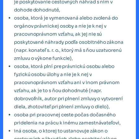
je poskytovanie cestovných náhrad s ním v
dohode dohodnuté,
osoba, ktorá je vymenovaná alebo zvolená do
orgánov právnickej osoby a nie je k nej v
pracovnoprávnom vzťahu, ak jej nie sú
poskytované náhrady podľa osobitného zákona
(napr. konateľ s. r. o., ktorý má s ňou uzatvorenú
zmluvu o výkone funkcie),
osoba, ktorá plní pre právnickú osobu alebo
fyzickú osobu úlohy a nie je k nej v
pracovnoprávnom vzťahu ani v inom právnom
vzťahu, ak je to s ňou dohodnuté (napr.
dobrovoľník, autor pri plnení zmluvy o vytvorení
diela, zhotoviteľ pri plnení zmluvy o dielo),
osoba pri pracovnej ceste počas dočasného
pridelenia na prácu k inému zamestnávateľovi,
iná osoba, o ktorej to ustanovuje zákon o
cestovných náhradách alebo osobitný zákon