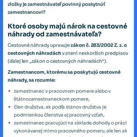
zložky je zamestnávateľ povinný poskytnúť
zamestnancovi?
Ktoré osoby majú nárok na cestovné
náhrady od zamestnávateľa?
Cestovné náhrady upravuje
zákon č. 283/2002 Z. z. o
cestovných náhradách
v znení neskorších predpisov
(ďalej len „zákon o cestovných náhradách“).
Zamestnancom, ktorému sa poskytujú cestovné
náhrady, sa rozumie:
zamestnanec v pracovnom pomere alebo v
štátnozamestnaneckom pomere,
člen družstva, ak podľa stanov družstva je
podmienkou členstva aj pracovný vzťah,
zamestnanec pracujúci na základe dohody o práci
vykonávanej mimo pracovného pomeru, ale len ak