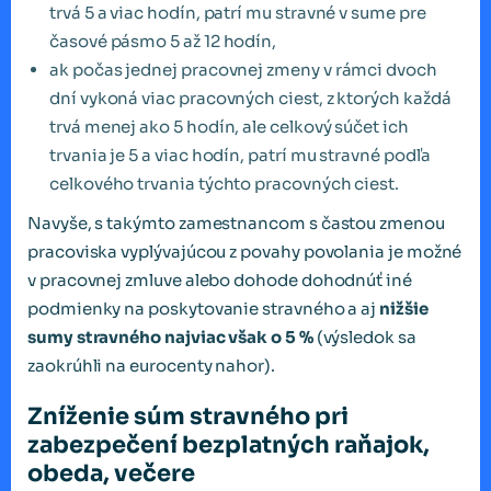
trvá 5 a viac hodín, patrí mu stravné v sume pre
časové pásmo 5 až 12 hodín,
ak počas jednej pracovnej zmeny v rámci dvoch
dní vykoná viac pracovných ciest, z ktorých každá
trvá menej ako 5 hodín, ale celkový súčet ich
trvania je 5 a viac hodín, patrí mu stravné podľa
celkového trvania týchto pracovných ciest.
Navyše, s takýmto zamestnancom s častou zmenou
pracoviska vyplývajúcou z povahy povolania je možné
v pracovnej zmluve alebo dohode dohodnúť iné
podmienky na poskytovanie stravného a aj
nižšie
sumy stravného najviac však o 5 %
(výsledok sa
zaokrúhli na eurocenty nahor).
Zníženie súm stravného pri
zabezpečení bezplatných raňajok,
obeda, večere