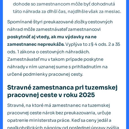
dohode so zamestnancom môže byť dohodnutá
táto náhrada za dlhší čas, najdlhšie však za mesiac.
Spomínané štyri preukazované zložky cestovných
náhrad môže zamestnávateľ zamestnancovi
poskytnúť aj vtedy, ak mu výdavky na ne
zamestnanec nepreukáže.
Vyplýva to z § 4 ods. 2 a 35
ods. 1 zákona o cestovných náhradách.
Zamestnávateľ mu v takom prípade poskytne
náhrady v ním uznanej sume s prihliadnutím na
určené podmienky pracovnej cesty.
Stravné zamestnanca pri tuzemskej
pracovnej ceste v roku 2025
Stravné, na ktoré má zamestnanec na tuzemskej
pracovnej ceste nárok bez preukazovania, určuje
opatrenie ministerstva práce. Keď sa ceny jedál a
nealkoholických nápojov od poslednej úpravy zvýšia