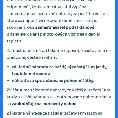
pripomenúť, že ak zamestnávateľ vypláca
zamestnancovi cestovné náhrady za použitie vozidla,
ktoré sa nepoužíva na podnikanie, musí zaň po
skončení roka
zamestnávateľ podať daňové
priznanie
k dani z motorových vozidiel
a daň aj
zaplatiť.
Zamestnanec má pri takomto spôsobe cestovania na
pracovnej ceste nárok na:
základnú náhradu za každý aj začatý 1 km jazdy,
tzv. kilometrovné a
náhradu za spotrebované pohonné látky.
Zvlášť suma základnej náhrady za každý aj začatý 1 km
jazdy a zvlášť náhrada za spotrebované pohonné látky
sa
zaokrúhľuje na eurocenty nahor.
Základná náhrada za každý aj začatý 1 km jazdy sa