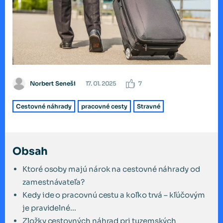
Norbert Seneši
17. 01. 2025
7
Cestovné náhrady
pracovné cesty
Stravné
Obsah
Ktoré osoby majú nárok na cestovné náhrady od
zamestnávateľa?
Kedy ide o pracovnú cestu a koľko trvá – kľúčovým
je pravidelné...
Zložky cestovných náhrad pri tuzemských