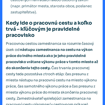
(napr. primátor mesta, starosta obce, poslanec
zastupiteľstva).
Kedy ide o pracovnú cestu a koľko
trvá – kľúčovým je pravidelné
pracovisko
Pracovnou cestou zamestnanca sa rozumie časový
úsek od
nástupu zamestnanca na cestu
na výkon
práce do iného miesta ako je jeho pravidelné
pracovisko vrátane výkonu práce
v tomto mieste až
do skončenia tejto cesty.
Čas trvania pracovnej
cesty teda pozostáva z troch etáp: čas presunu z
miesta nástupu na pracovnú cestu na miesto výkonu
práce, čas samotného výkonu práce a čas presunu z
miesta výkonu práce do miesta skončenia pracovnej
cesty. Zamestnávateľ vysielajúci zamestnanca na
pracovnú cestu písomne (v cestovnom príkaze)