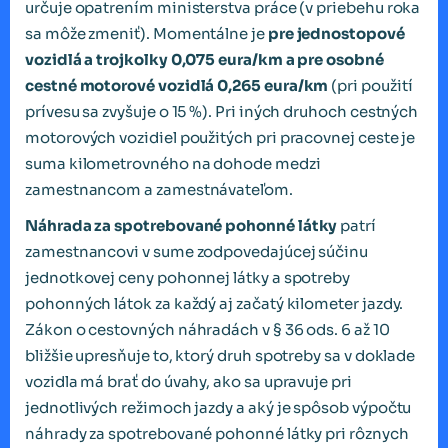
určuje opatrením ministerstva práce (v priebehu roka
sa môže zmeniť). Momentálne je
pre jednostopové
vozidlá a trojkolky 0,075 eura/km a pre
osobné
cestné motorové vozidlá 0,265 eura/km
(pri použití
prívesu sa zvyšuje o 15 %). Pri iných druhoch cestných
motorových vozidiel použitých pri pracovnej ceste je
suma kilometrovného na dohode medzi
zamestnancom a zamestnávateľom.
Náhrada za spotrebované pohonné látky
patrí
zamestnancovi v sume zodpovedajúcej súčinu
jednotkovej ceny pohonnej látky a spotreby
pohonných látok za každý aj začatý kilometer jazdy.
Zákon o cestovných náhradách v § 36 ods. 6 až 10
bližšie upresňuje to, ktorý druh spotreby sa v doklade
vozidla má brať do úvahy, ako sa upravuje pri
jednotlivých režimoch jazdy a aký je spôsob výpočtu
náhrady za spotrebované pohonné látky pri rôznych