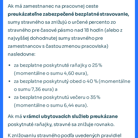
Ak má zamestnanec na pracovnej ceste
preukázateľne zabezpečené bezplatné stravovanie,
sumy stravného sa znižujú o určené percento zo
stravného pre časové pásmo nad 18 hodín (alebo z
najvyššej dohodnutej sumy stravného pre
zamestnancov s častou zmenou pracoviska)
nasledovne:
za bezplatne poskytnuté raňajky o 25 %
(momentálne o sumu 4,60 eura),
za bezplatne poskytnutý obed o 40 % (momentálne
o sumu 7,36 eura) a
za bezplatne poskytnutú večeru o 35 %
(momentálne o sumu 6,44 eura).
Ak má
v rámci ubytovacích služieb preukázane
poskytnuté raňajky, stravné sa znižuje rovnako.
K znižovaniu stravného podľa uvedených pravidiel