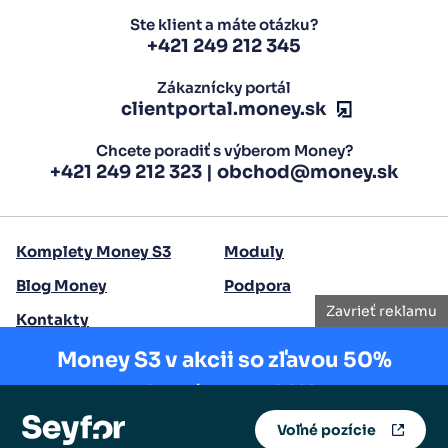
Ste klient a máte otázku?
+421 249 212 345
Zákaznícky portál
clientportal.money.sk
Chcete poradiť s výberom Money?
+421 249 212 323
|
obchod@money.sk
Komplety Money S3
Moduly
Blog Money
Podpora
Zavrieť reklamu
Kontakty
Money S3 v akcii so zľavou 50%
Copyright 2026 Seyfor Slovensko, a.s.
Akcia platí len do
15.8.2025
.
Voľné pozície
Zistiť viac