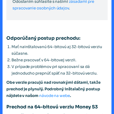
Odoslaním súhlasíte s našimi
zásadami pre
spracovanie osobných údajov
.
Odporúčaný postup prechodu:
Mať nainštalovanú 64-bitovú aj 32-bitovú verziu
súčasne.
Bežne pracovať v 64-bitovej verzii.
V prípade problémov pri spracovaní sa dá
jednoducho prepnúť späť na 32-bitovú verziu.
Obe verzie pracujú nad rovnakými dátami, takže
prechod je plynulý. Podrobný inštalačný postup
nájdete v našom
návode na webe
.
Prechod na 64-bitovú verziu Money S3