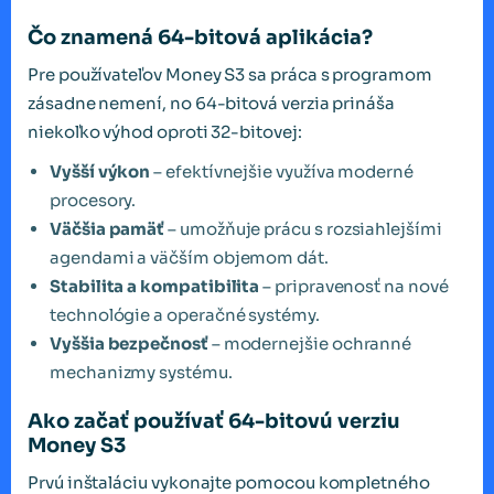
Čo znamená 64-bitová aplikácia?
Pre používateľov Money S3 sa práca s programom
zásadne nemení, no 64-bitová verzia prináša
niekoľko výhod oproti 32-bitovej:
Vyšší výkon
– efektívnejšie využíva moderné
procesory.
Väčšia pamäť
– umožňuje prácu s rozsiahlejšími
agendami a väčším objemom dát.
Stabilita a kompatibilita
– pripravenosť na nové
technológie a operačné systémy.
Vyššia bezpečnosť
– modernejšie ochranné
mechanizmy systému.
Ako začať používať 64-bitovú verziu
Money S3
Prvú inštaláciu vykonajte pomocou kompletného