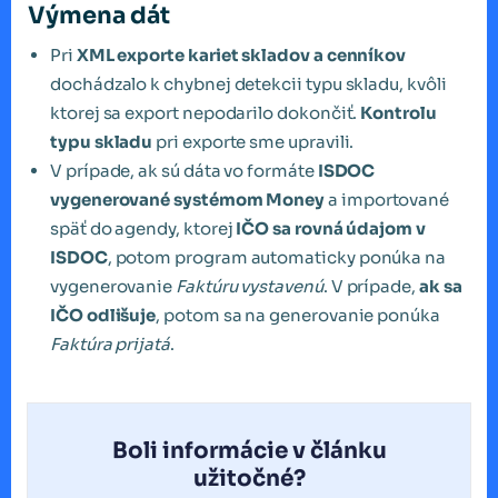
Výmena dát
Pri
XML exporte kariet skladov a cenníkov
dochádzalo k chybnej detekcii typu skladu, kvôli
ktorej sa export nepodarilo dokončiť.
Kontrolu
typu skladu
pri exporte sme upravili.
V prípade, ak sú dáta vo formáte
ISDOC
vygenerované systémom Money
a importované
späť do agendy, ktorej
IČO sa rovná údajom v
ISDOC
, potom program automaticky ponúka na
vygenerovanie
Faktúru vystavenú
. V prípade,
ak sa
IČO odlišuje
, potom sa na generovanie ponúka
Faktúra prijatá
.
Boli informácie v článku
užitočné?