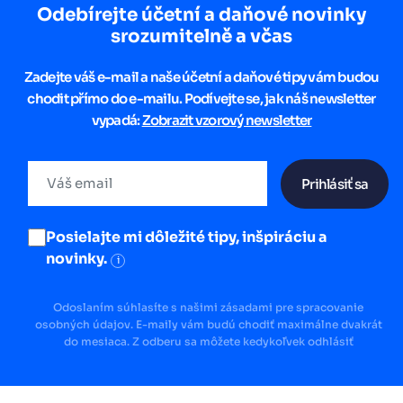
Odebírejte účetní a daňové novinky
srozumitelně a včas
Zadejte váš e-mail a naše účetní a daňové tipy vám budou
chodit přímo do e-mailu. Podívejte se, jak náš newsletter
vypadá:
Zobrazit vzorový newsletter
Prihlásiť sa
Posielajte mi dôležité tipy, inšpiráciu a
novinky.
i
Odoslaním súhlasíte s našimi zásadami pre spracovanie
osobných údajov. E-maily vám budú chodiť maximálne dvakrát
do mesiaca. Z odberu sa môžete kedykoľvek odhlásiť