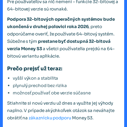
Pre používateľov sa nič nemení – funkcie 32-bitovej a
64-bitovej verzie sú rovnaké.
Podpora 32-bitových operačných systémov bude
ukončená v druhej polovici roka 2026
, preto
odporúčame overiť, že používate 64-bitový systém.
Súbežne s tým
prestane byť dostupná 32-bitová
verzia Money S3
a všetci používatelia prejdú na 64-
bitovú variantu aplikácie.
Prečo prejsť už teraz:
vyšší výkon a stabilita
plynulý prechod bez rizika
možnosť používať obe verzie súčasne
Stiahnite si novú verziu už dnes a využite jej výhody
naplno. V prípade akýchkoľvek otázok sa neváhajte
obrátiť na
zákaznícku podporu
Money S3.