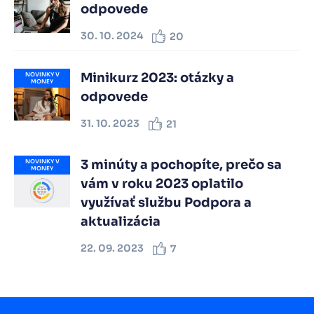
odpovede
30. 10. 2024
20
Minikurz 2023: otázky a
NOVINKY V
MONEY
odpovede
31. 10. 2023
21
3 minúty a pochopíte, prečo sa
NOVINKY V
MONEY
vám v roku 2023 oplatilo
využívať službu Podpora a
aktualizácia
22. 09. 2023
7