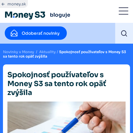
money.sk
bloguje
Odoberať novinky
Novinky v Money
/
Aktuality
/
Spokojnosť používateľov s Money S3
sa tento rok opäť zvýšila
Spokojnosť používateľov s
Money S3 sa tento rok opäť
zvýšila