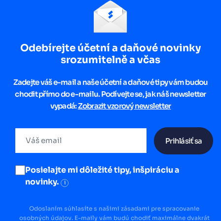
Odebírejte účetní a daňové novinky
srozumitelně a včas
Zadejte váš e-mail a naše účetní a daňové tipy vám budou
chodit přímo do e-mailu. Podívejte se, jak náš newsletter
vypadá:
Zobrazit vzorový newsletter
Prihlásiť sa
Posielajte mi dôležité tipy, inšpiráciu a
novinky.
i
Odoslaním súhlasíte s našimi zásadami pre spracovanie
osobných údajov. E-maily vám budú chodiť maximálne dvakrát