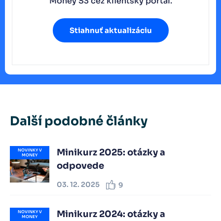
Money S3 cez klientský portál.
Stiahnuť aktualizáciu
Další podobné články
Minikurz 2025: otázky a
NOVINKY V
MONEY
odpovede
03. 12. 2025
9
Minikurz 2024: otázky a
NOVINKY V
MONEY