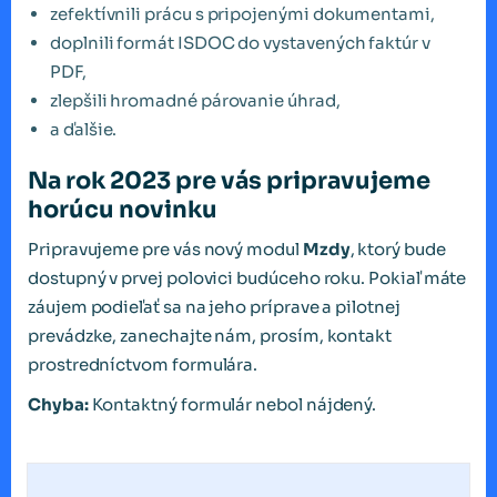
zefektívnili prácu s pripojenými dokumentami,
doplnili formát ISDOC do vystavených faktúr v
PDF,
zlepšili hromadné párovanie úhrad,
a ďalšie.
Na rok 2023 pre vás pripravujeme
horúcu novinku
Pripravujeme pre vás nový modul
Mzdy
, ktorý bude
dostupný v prvej polovici budúceho roku. Pokiaľ máte
záujem podieľať sa na jeho príprave a pilotnej
prevádzke, zanechajte nám, prosím, kontakt
prostredníctvom formulára.
Chyba:
Kontaktný formulár nebol nájdený.