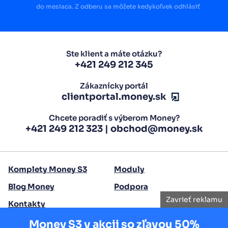
do mesiaca. Z odberu sa môžete kedykoľvek odhlásiť
Ste klient a máte otázku?
+421 249 212 345
Zákaznícky portál
clientportal.money.sk
Chcete poradiť s výberom Money?
+421 249 212 323
|
obchod@money.sk
Komplety Money S3
Moduly
Blog Money
Podpora
Zavrieť reklamu
Kontakty
Money S3 v akcii so zľavou 50%
Copyright 2026 Seyfor Slovensko, a.s.