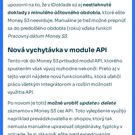
upozorní na to, že v iDoklade sú aj
nestiahnuté
doklady z minulého účtovného obdobia
, ktoré ešte
Money S3 neeviduje. Manuálne je tiež možné prepnúť
sa do predošlého obdobia (roku) vďaka funkcií
Pracovný dátum Money S3
.
Nová vychytávka v module API
Tento rok do Money S3 pribudol modul API, ktorého
spustením však vývoj rozhodne nekončí. Preto aj v
tejto verzií nájdete novú funkcionalitu, ktorá uľahčí
prácu všetkým integrátorom a rozšíri možnosti
využitia API.
Po novom je totiž
možné urobiť
update
a
delete
záznamov v Money S3 cez API. Toto vylepšenie využijú
napríklad prevádzkovatelia e-shopov, ktorý tak
nemusia manuálne upravovať objednávky, typicky v
prípade, že si zákazník ešte pred expedovaním