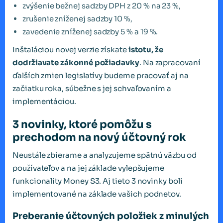
zvýšenie bežnej sadzby DPH z 20 % na 23 %,
zrušenie zníženej sadzby 10 %,
zavedenie zníženej sadzby 5 % a 19 %.
Inštaláciou novej verzie získate
istotu, že
dodržiavate zákonné požiadavky
. Na zapracovaní
ďalších zmien legislatívy budeme pracovať aj na
začiatku roka, súbežne s jej schvaľovaním a
implementáciou.
3 novinky, ktoré pomôžu s
prechodom na nový účtovný rok
Neustále zbierame a analyzujeme spätnú väzbu od
používateľov a na jej základe vylepšujeme
funkcionality Money S3. Aj tieto 3 novinky boli
implementované na základe vašich podnetov.
Preberanie účtovných položiek z minulých