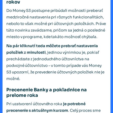
rokov
Do Money S3 postupne pribúdali možnosti preberať
medziročné nastavenia pri rôznych funkcionalitách,
nebolo to však možné pri účtovných položkách. Práve
túto novinku zavádzame, pričom sa jedná o posledné
miesto v programe, kde takáto možnosť chýbala.
Na pár kliknutí teda môžete prebrať nastavenia
položiek z minulosti
, jedinou výnimkou je, pokiaľ
prechádzate z jednoduchého účtovníctva na
podvojné účtovníctvo – v tomto prípade vás Money
S3 upozorní, že prevedenie účtovných položiek nie je
možné.
Precenenie Banky a pokladnice na
prelome roka
Pri uzatvorení účtovného roka
je potrebné
precenenie s aktuálnym kurzom
. Celý proces sme