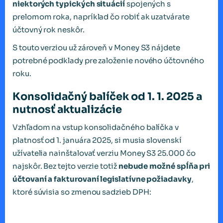
niektorých typických situácií
spojených s
prelomom roka, napríklad čo robiť ak uzatvárate
účtovný rok neskôr.
S touto verziou už zároveň v Money S3 nájdete
potrebné podklady pre založenie nového účtovného
roku.
Konsolidačný balíček od 1. 1. 2025 a
nutnosť aktualizácie
Vzhľadom na vstup konsolidačného balíčka v
platnosť od 1. januára 2025, si musia slovenskí
užívatelia nainštalovať verziu Money S3 25.000 čo
najskôr. Bez tejto verzie totiž
nebude možné spĺňa pri
účtovaní a fakturovaní legislatívne požiadavky
,
ktoré súvisia so zmenou sadzieb DPH: