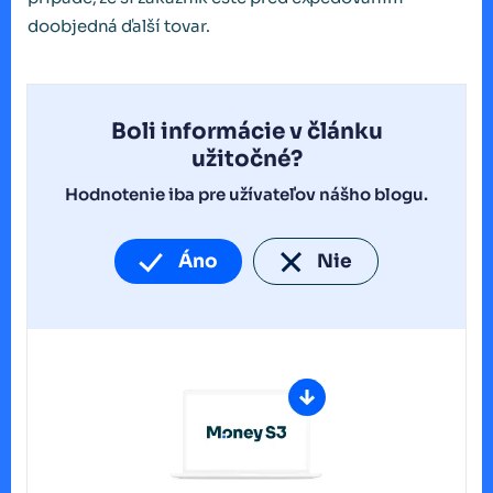
doobjedná ďalší tovar.
Boli informácie v článku
užitočné?
Hodnotenie iba pre užívateľov nášho blogu.
Áno
Nie