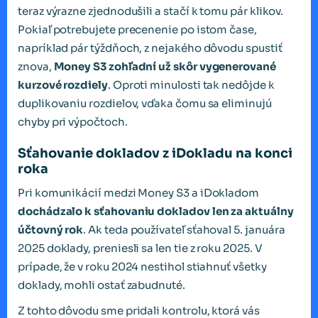
teraz výrazne zjednodušili a stačí k tomu pár klikov.
Pokiaľ potrebujete precenenie po istom čase,
napríklad pár týždňoch, z nejakého dôvodu spustiť
znova,
Money S3 zohľadní už skôr vygenerované
kurzové rozdiely
. Oproti minulosti tak nedôjde k
duplikovaniu rozdielov, vďaka čomu sa eliminujú
chyby pri výpočtoch.
Sťahovanie dokladov z iDokladu na konci
roka
Pri komunikácií medzi Money S3 a iDokladom
dochádzalo k sťahovaniu dokladov len za aktuálny
účtovný rok
. Ak teda používateľ sťahoval 5. januára
2025 doklady, preniesli sa len tie z roku 2025. V
prípade, že v roku 2024 nestihol stiahnuť všetky
doklady, mohli ostať zabudnuté.
Z tohto dôvodu sme pridali kontrolu, ktorá vás