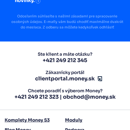
novinky.
i
Odoslaním súhlasíte s našimi zásadami pre spracovanie
osobných údajov. E-maily vám budú chodiť maximálne dvakrát
do mesiaca. Z odberu sa môžete kedykoľvek odhlásiť
Ste klient a máte otázku?
+421 249 212 345
Zákaznícky portál
clientportal.money.sk
Chcete poradiť s výberom Money?
+421 249 212 323
|
obchod@money.sk
Komplety Money S3
Moduly
Blog Money
Podpora