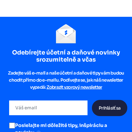
Odebírejte účetní a daňové novinky
srozumitelně a včas
Zadejte váš e-mail a naše účetní a daňové tipy vám budou
chodit přímo do e-mailu. Podívejte se, jak náš newsletter
vypadá:
Zobrazit vzorový newsletter
Prihlásiť sa
Posielajte mi dôležité tipy, inšpiráciu a