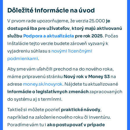
Dôležité informácie na úvod
V prvom rade upozorňujeme, že verzia 25.000
je
dostupná iba pre užívateľov
,
ktorý majú aktivovanú
službu
Podpora a aktualizácia
pre rok 2025
. Počas
inštalácie tejto verzie budete zároveň vyzvaný k
vyjadreniu súhlasu s
novými licenčnými
podmienkami
.
Aby sme vám uľahčili prechod na do nového roka,
máme pripravenú stránku
Nový rok v Money S3
na
adrese
money.sk/novyrok
. Nájdete tu aktualizované
informácie o legislatívnych zmenách
zapracovaných
do systému aj s termínmi.
Taktiež si môžete pozrieť
praktické návody
,
napríklad na založenie nového roku či inventúru.
Poradíme vám tu i
ako postupovať v prípade