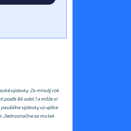
soké výdavky. Za minulý rok
i podľa §6 odst.1 a môže si
 paušálne výdavky vo výške
ie. Jednoznačne sa mu tak