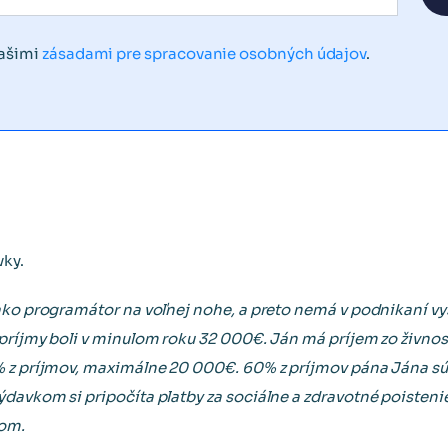
našimi
zásadami pre spracovanie osobných údajov
.
vky.
ako programátor na voľnej nohe, a preto nemá v podnikaní vy
príjmy boli v minulom roku 32 000€. Ján má príjem zo živnost
% z príjmov, maximálne 20 000€. 60% z príjmov pána Jána sú
davkom si pripočíta platby za sociálne a zdravotné poisten
lom.