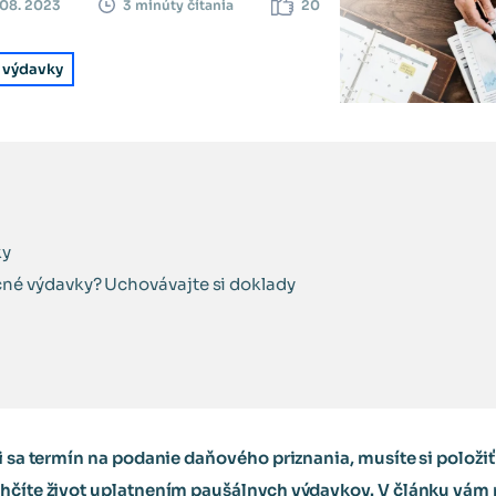
 08. 2023
20
3 minúty čítania
 výdavky
ky
čné výdavky? Uchovávajte si doklady
ži sa termín na podanie daňového priznania, musíte si položiť
ahčíte život uplatnením paušálnych výdavkov. V článku vám