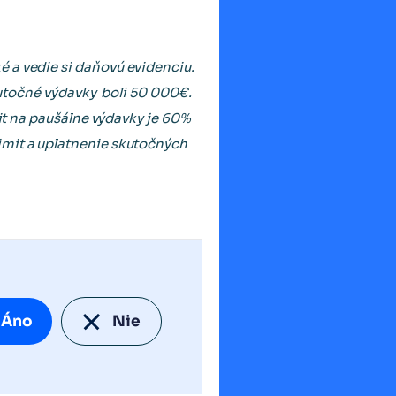
 a vedie si daňovú evidenciu.
skutočné výdavky boli 50 000€.
mit na paušálne výdavky je 60%
imit a uplatnenie skutočných
Áno
Nie