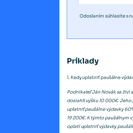
Odoslaním súhlasíte s 
Príklady
1. Kedy uplatniť paušálne výda
Podnikateľ Ján Novák sa živí 
dosiahli výšku 10 000€. Jeho 
uplatniť paušálne výdavky 60
19 200€. K týmto paušálnym vý
oplatí uplatniť výdavky paušá