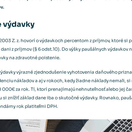
v.
e výdavky
/2003 Z. z. hovorí o výdavkoch percentom z príjmov, ktoré si
dani z príjmov (§ 6 odst.10). Do výšky paušálnych výdavkov n
vky na zdravotné poistenie.
 výdavky výrazné zjednodušenie vyhotovenia daňového priz
enciu nákladov a aj v rokoch, kedy žiadne náklady nemali, si 
 000€ za rok. Tí, ktorí prenajímajú nehnuteľnosť alebo jej ča
 si znížiť základ dane iba o skutočné výdavky. Rovnako, pauš
lendárny rok platiteľmi DPH.