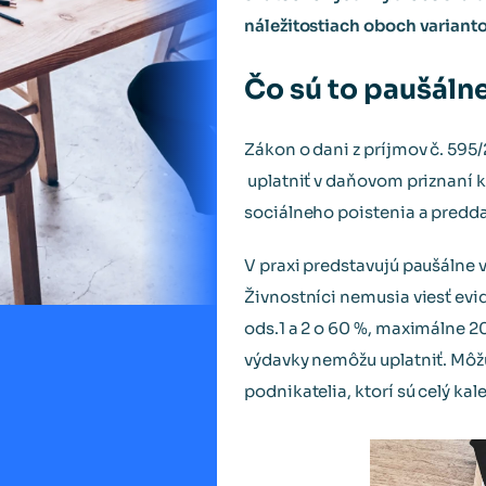
náležitostiach oboch varianto
Čo sú to paušáln
Zákon o dani z príjmov č. 595
uplatniť v daňovom priznaní k 
sociálneho poistenia a predda
V praxi predstavujú paušálne
Živnostníci nemusia viesť evid
ods.1 a 2 o 60 %, maximálne 20
výdavky nemôžu uplatniť. Môžu
podnikatelia, ktorí sú celý ka