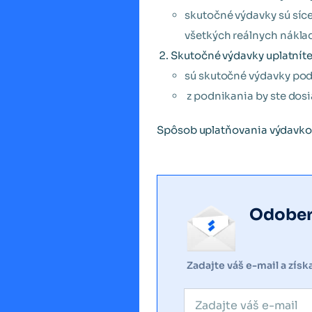
skutočné výdavky sú síce
všetkých reálnych náklad
Skutočné výdavky uplatníte,
sú skutočné výdavky pod
z podnikania by ste dos
Spôsob uplatňovania výdavkov,
Odobera
Zadajte váš e-mail a zís