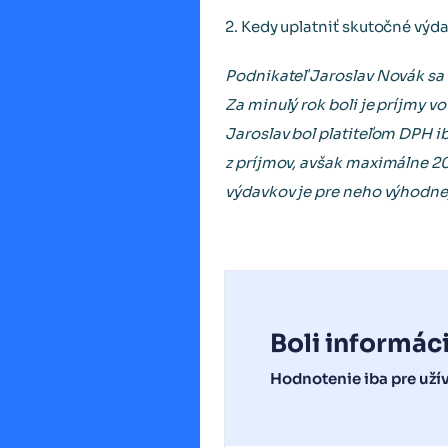
2. Kedy uplatniť skutočné výda
Podnikateľ Jaroslav Novák sa 
Za minulý rok boli je príjmy 
Jaroslav bol platiteľom DPH ib
z príjmov, avšak maximálne 20
výdavkov je pre neho výhodnej
Boli informác
Hodnotenie iba pre uží