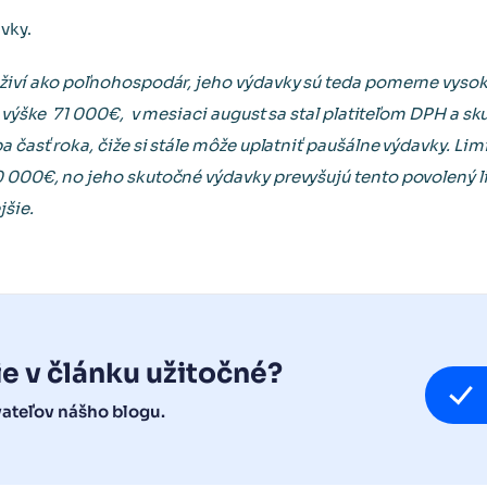
vky.
živí ako poľnohospodár, jeho výdavky sú teda pomerne vysoké
vo výške 71 000€, v mesiaci august sa stal platiteľom DPH a 
a časť roka, čiže si stále môže uplatniť paušálne výdavky. Li
 000€, no jeho skutočné výdavky prevyšujú tento povolený l
šie.
ie v článku užitočné?
vateľov nášho blogu.