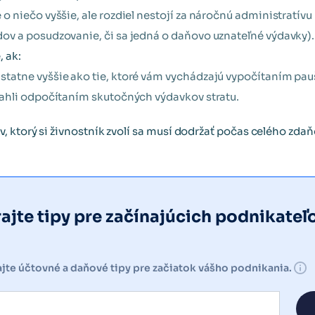
 o niečo vyššie, ale rozdiel nestojí za náročnú administratí
ov a posudzovanie, či sa jedná o daňovo uznateľné výdavky).
 ak:
statne vyššie ako tie, ktoré vám vychádzajú vypočítaním pau
iahli odpočítaním skutočných výdavkov stratu.
 ktorý si živnostník zvolí sa musí dodržať počas celého zd
jte tipy pre začínajúcich podnikateľ
kajte účtovné a daňové tipy pre začiatok vášho podnikania.