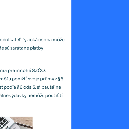
 podnikateľ-fyzická osoba môže
ie sú zarátané platby
nania pre mnohé SZČO.
môžu ponížiť svoje príjmy z §6
sť podľa §6 ods.3. si paušálne
álne výdavky nemôžu použiť tí