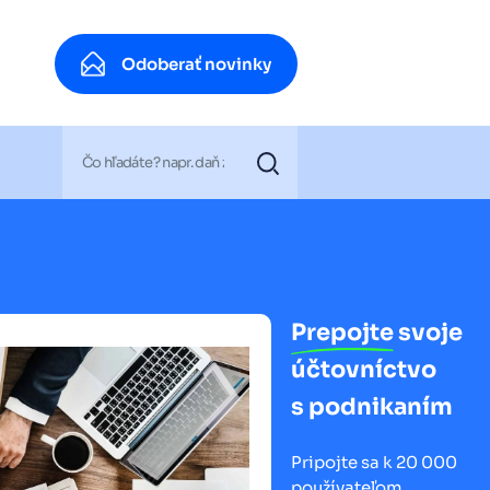
Odoberať novinky
Odoberať novinky
Prepojte
svoje
účtovníctvo
s podnikaním
Pripojte sa k 20 000
používateľom.