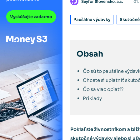
Seyfor Slovensko, a.s.
01.
Vyskúšajte zadarmo
Paušálne výdavky
Skutočné
Obsah
Čo sú to paušálne výdav
Chcete si uplatniť skuto
Čo sa viac oplatí?
Príklady
Pokiaľ ste živnostníkom a blí
skutočné výdavky alebo si uľ