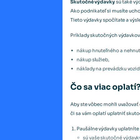
Skutočné výdavky
sú také vý
Ako podnikateľ si musíte uch
Tieto výdavky spočítate a vý
Príklady skutočných výdavkov
nákup hnuteľného a nehnut
nákup služieb,
náklady na prevádzku vozid
Čo sa viac oplatí
Aby ste vôbec mohli uvažovať 
či sa vám oplatí uplatniť skut
Paušálne výdavky uplatníte 
sú vaše skutočné výdavky