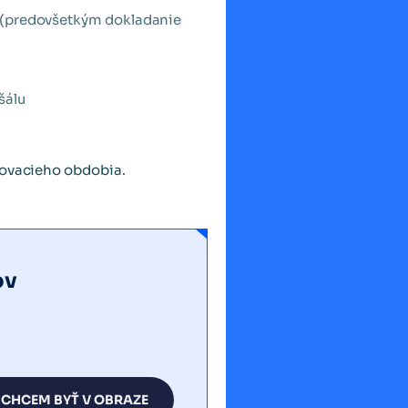
vu (predovšetkým dokladanie
šálu
aňovacieho obdobia.
ov
CHCEM BYŤ V OBRAZE