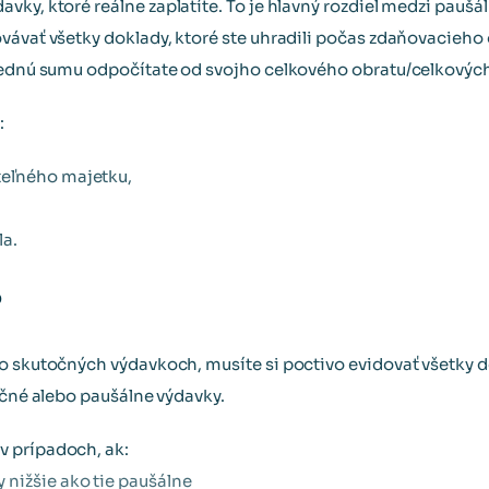
davky, ktoré reálne zaplatíte. To je hlavný rozdiel medzi pau
ovávať všetky doklady, ktoré ste uhradili počas zdaňovacie
slednú sumu odpočítate od svojho celkového obratu/celkových
:
eľného majetku,
la.
?
o skutočných výdavkoch, musíte si poctivo evidovať všetky 
očné alebo paušálne výdavky.
v prípadoch, ak:
 nižšie ako tie paušálne