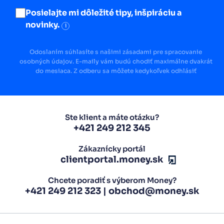
Posielajte mi dôležité tipy, inšpiráciu a
novinky.
i
Odoslaním súhlasíte s našimi zásadami pre spracovanie
osobných údajov. E-maily vám budú chodiť maximálne dvakrát
do mesiaca. Z odberu sa môžete kedykoľvek odhlásiť
Ste klient a máte otázku?
+421 249 212 345
Zákaznícky portál
clientportal.money.sk
Chcete poradiť s výberom Money?
+421 249 212 323
|
obchod@money.sk