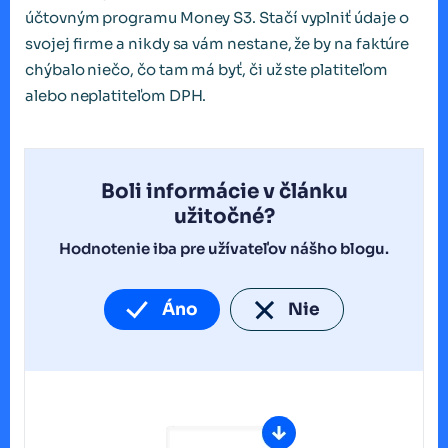
účtovným programu Money S3. Stačí vyplniť údaje o
svojej firme a nikdy sa vám nestane, že by na faktúre
chýbalo niečo, čo tam má byť, či už ste platiteľom
alebo neplatiteľom DPH.
Boli informácie v článku
užitočné?
Hodnotenie iba pre užívateľov nášho blogu.
Áno
Nie