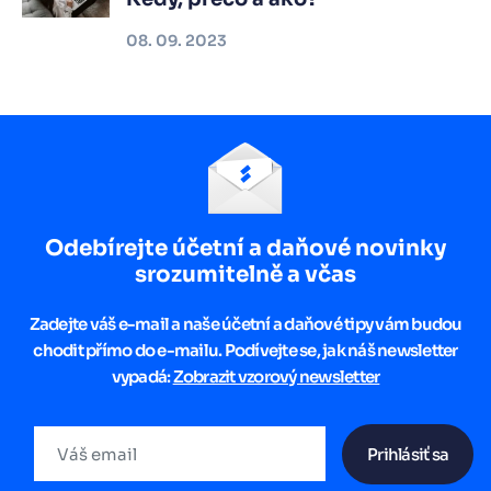
08. 09. 2023
Odebírejte účetní a daňové novinky
srozumitelně a včas
Zadejte váš e-mail a naše účetní a daňové tipy vám budou
chodit přímo do e-mailu. Podívejte se, jak náš newsletter
vypadá:
Zobrazit vzorový newsletter
Prihlásiť sa