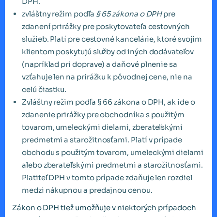
DPH.
zvláštny režim podľa
§ 65 zákona o DPH
pre
zdanení prirážky pre poskytovateľa cestovných
služieb. Platí pre cestovné kancelárie, ktoré svojím
klientom poskytujú služby od iných dodávateľov
(napríklad pri doprave) a daňové plnenie sa
vzťahuje len na prirážku k pôvodnej cene, nie na
celú čiastku.
Zvláštny režim podľa § 66 zákona o DPH, ak ide o
zdanenie prirážky pre obchodníka s použitým
tovarom, umeleckými dielami, zberateľskými
predmetmi a starožitnosťami. Platí v prípade
obchodu s použitým tovarom, umeleckými dielami
alebo zberateľskými predmetmi a starožitnosťami.
Platiteľ DPH v tomto prípade zdaňuje len rozdiel
medzi nákupnou a predajnou cenou.
Zákon o DPH tiež umožňuje v niektorých prípadoch