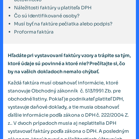
Náležitosti faktúry u platiteľa DPH
Čo sú identifikované osoby?
Musí byť na faktúre pečiatka alebo podpis?
Proforma faktúra
Hľadáte pri vystavovaní faktúry vzory a trápite sa tým,
ktoré údaje sú povinné a ktoré nie? Prečítajte si, čo
by na vašich dokladoch nemalo chýbať.
Každá faktúra musí obsahovať informácie, ktoré
stanovuje Obchodný zákonník č. 513/1991 Zb. pre
obchodné listiny. Pokiaľ je podnikateľ platiteľ DPH,
vystavuje daňové doklady, a tie musia obsahovať
ďalšie informácie podľa zákona o DPH č. 222/2004 Z.
z.. V dvoch prípadoch musia aj neplatitelia DPH
vystavovať faktúry podľa zákona o DPH. A posledným