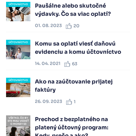
Paušálne alebo skutočné
ÚČTOVNÍCTVO
výdavky. Čo sa viac oplatí?
01. 08. 2023
20
Komu sa oplatí viesť daňovú
ÚČTOVNÍCTVO
evidenciu a komu účtovníctvo
14. 04. 2021
63
Ako na zaúčtovanie prijatej
ÚČTOVNÍCTVO
faktúry
26. 09. 2023
1
Prechod z bezplatného na
VŠETKO, ČO BY
STE MALI VEDIEŤ
O MONEY S3
platený účtovný program:
Kedy, prečo a ako?