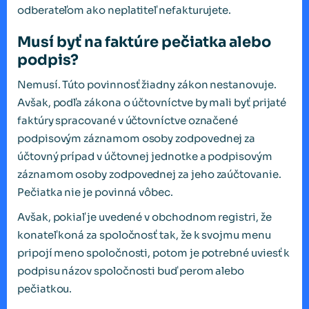
odberateľom ako neplatiteľ nefakturujete.
Musí byť na faktúre pečiatka alebo
podpis?
Nemusí. Túto povinnosť žiadny zákon nestanovuje.
Avšak, podľa zákona o účtovníctve by mali byť prijaté
faktúry spracované v účtovníctve označené
podpisovým záznamom osoby zodpovednej za
účtovný prípad v účtovnej jednotke a podpisovým
záznamom osoby zodpovednej za jeho zaúčtovanie.
Pečiatka nie je povinná vôbec.
Avšak, pokiaľ je uvedené v obchodnom registri, že
konateľ koná za spoločnosť tak, že k svojmu menu
pripojí meno spoločnosti, potom je potrebné uviesť k
podpisu názov spoločnosti buď perom alebo
pečiatkou.