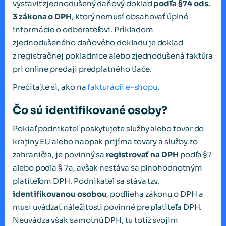
vystaviť zjednodušený daňový doklad
podľa §74 ods.
3 zákona o DPH
, ktorý nemusí obsahovať úplné
informácie o odberateľovi. Príkladom
zjednodušeného daňového dokladu je doklad
z registračnej pokladnice alebo zjednodušená faktúra
pri online predaji predplatného tlače.
Prečítajte si, ako na
fakturácii e-shopu
.
Čo sú identifikované osoby?
Pokiaľ podnikateľ poskytujete služby alebo tovar do
krajiny EU alebo naopak prijíma tovary a služby zo
zahraničia, je povinný sa
registrovať na DPH
podľa §7
alebo podľa § 7a, avšak nestáva sa plnohodnotným
platiteľom DPH. Podnikateľ sa stáva tzv.
identifikovanou osobou
, podlieha zákonu o DPH a
musí uvádzať náležitosti povinné pre platiteľa DPH.
Neuvádza však samotnú DPH, tu totiž svojim