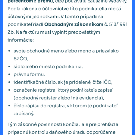
percentom z príjmu
, čiže používajú paušálne výdavky.
Podľa zákona o účtovníctve títo podnikatelia nie sú
účtovnými jednotkami. V tomto prípade sa
podnikateľ riadi
Obchodným zákonníkom
č. 513/1991
Zb. Na faktúru musí vyplniť predovšetkým
informácie:
svoje obchodné meno alebo meno a priezvisko
SZČO,
sídlo alebo miesto podnikania,
právnu formu,
identifikačné číslo, ak je pridelené, čiže IČO,
označenie registra, ktorý podnikateľa zapísal
(obchodný register alebo iná evidencia),
číslo zápisu do registra, v ktorom je podnikateľ
zapísaný.
Tým zákonné povinnosti končia, ale pre prehľad a
prípadnú kontrolu daňového úradu odporúčame