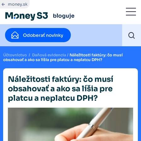
money.sk
bloguje
Odoberať novinky
Účtovníctvo
/
Daňová evidencia
/
Náležitosti faktúry: čo musí
obsahovať a ako sa líšia pre platcu a neplatcu DPH?
Náležitosti faktúry: čo musí
obsahovať a ako sa líšia pre
platcu a neplatcu DPH?