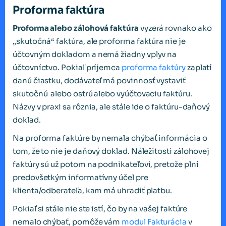
Proforma faktúra
Proforma alebo
zálohová faktúra
vyzerá rovnako ako
„skutočná“ faktúra, ale proforma faktúra nie je
účtovným dokladom a nemá žiadny vplyv na
účtovníctvo. Pokiaľ príjemca
proforma faktúry
zaplatí
danú čiastku, dodávateľ má povinnosť vystaviť
skutočnú alebo ostrú alebo vyúčtovaciu faktúru.
Názvy v praxi sa rôznia, ale stále ide o faktúru-daňový
doklad.
Na proforma faktúre by nemala chýbať informácia o
tom, že to nie je daňový doklad. Náležitosti zálohovej
faktúry sú už potom na podnikateľovi, pretože plní
predovšetkým informatívny účel pre
klienta/odberateľa, kam má uhradiť platbu.
Pokiaľ si stále nie ste istí, čo by na vašej faktúre
nemalo chýbať, pomôže vám
modul Fakturácia
v