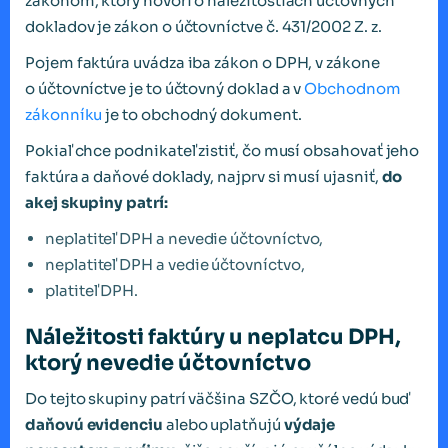
zákonom, ktorý hovorí o náležitostiach účtovných
dokladov je zákon o účtovníctve č. 431/2002 Z. z.
Pojem faktúra uvádza iba zákon o DPH, v zákone
o účtovníctve je to účtovný doklad a v
Obchodnom
zákonníku
je to obchodný dokument.
Pokiaľ chce podnikateľ zistiť, čo musí obsahovať jeho
faktúra a daňové doklady, najprv si musí ujasniť,
do
akej skupiny patrí:
neplatiteľ DPH a nevedie účtovníctvo,
neplatiteľ DPH a vedie účtovníctvo,
platiteľ DPH.
Náležitosti faktúry u neplatcu DPH,
ktorý nevedie účtovníctvo
Do tejto skupiny patrí väčšina SZČO, ktoré vedú buď
daňovú evidenciu
alebo uplatňujú
výdaje