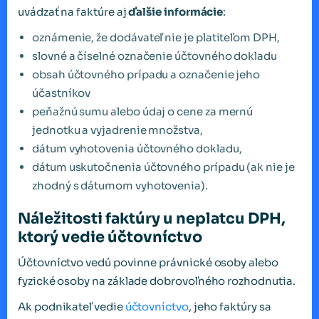
uvádzať na faktúre aj
ďalšie informácie
:
oznámenie, že dodávateľ nie je platiteľom DPH,
slovné a číselné označenie účtovného dokladu
obsah účtovného prípadu a označenie jeho
účastníkov
peňažnú sumu alebo údaj o cene za mernú
jednotku a vyjadrenie množstva,
dátum vyhotovenia účtovného dokladu,
dátum uskutočnenia účtovného prípadu (ak nie je
zhodný s dátumom vyhotovenia).
Náležitosti faktúry u neplatcu DPH,
ktorý vedie účtovníctvo
Účtovníctvo vedú povinne právnické osoby alebo
fyzické osoby na základe dobrovoľného rozhodnutia.
Ak podnikateľ vedie
účtovníctvo
, jeho faktúry sa