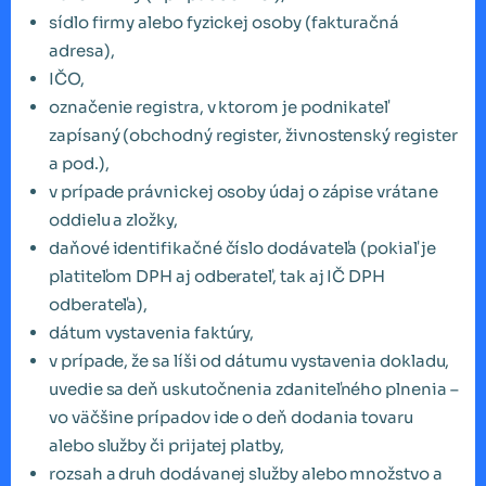
sídlo firmy alebo fyzickej osoby (fakturačná
adresa),
IČO,
označenie registra, v ktorom je podnikateľ
zapísaný (obchodný register, živnostenský register
a pod.),
v prípade právnickej osoby údaj o zápise vrátane
oddielu a zložky,
daňové identifikačné číslo dodávateľa (pokiaľ je
platiteľom DPH aj odberateľ, tak aj IČ DPH
odberateľa),
dátum vystavenia faktúry,
v prípade, že sa líši od dátumu vystavenia dokladu,
uvedie sa deň uskutočnenia zdaniteľného plnenia –
vo väčšine prípadov ide o deň dodania tovaru
alebo služby či prijatej platby,
rozsah a druh dodávanej služby alebo množstvo a