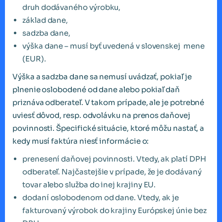
druh dodávaného výrobku,
základ dane,
sadzba dane,
výška dane – musí byť uvedená v slovenskej mene
(EUR).
Výška a sadzba dane sa nemusí uvádzať, pokiaľ je
plnenie oslobodené od dane alebo pokiaľ daň
priznáva odberateľ. V takom prípade, ale je potrebné
uviesť dôvod, resp. odvolávku na prenos daňovej
povinnosti. Špecifické situácie, ktoré môžu nastať, a
kedy musí faktúra niesť informácie o:
prenesení daňovej povinnosti. Vtedy, ak platí DPH
odberateľ. Najčastejšie v prípade, že je dodávaný
tovar alebo služba do inej krajiny EU.
dodaní oslobodenom od dane. Vtedy, ak je
fakturovaný výrobok do krajiny Európskej únie bez