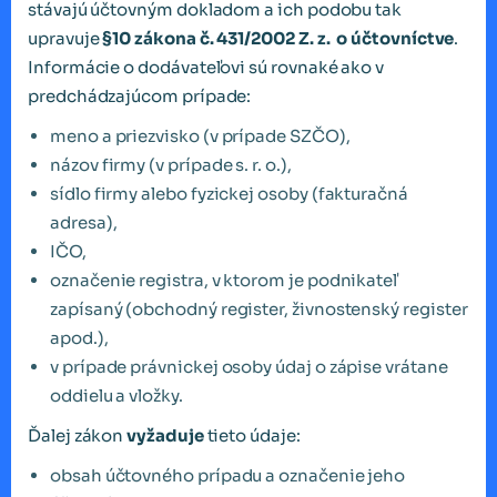
stávajú účtovným dokladom a ich podobu tak
upravuje
§10 zákona č.
431/2002
Z. z. o účtovníctve
.
Informácie o dodávateľovi sú rovnaké ako v
predchádzajúcom prípade:
meno a priezvisko (v prípade SZČO),
názov firmy (v prípade s. r. o.),
sídlo firmy alebo fyzickej osoby (fakturačná
adresa),
IČO,
označenie registra, v ktorom je podnikateľ
zapísaný (obchodný register, živnostenský register
apod.),
v prípade právnickej osoby údaj o zápise vrátane
oddielu a vložky.
Ďalej zákon
vyžaduje
tieto údaje:
obsah účtovného prípadu a označenie jeho