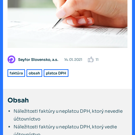
Seyfor Slovensko, a.s.
14. 01. 2021
11
faktúra
obsah
platca DPH
Obsah
Náležitosti faktúry u neplatcu DPH, ktorý nevedie
účtovníctvo
Náležitosti faktúry u neplatcu DPH, ktorý vedie
účtovníctvo