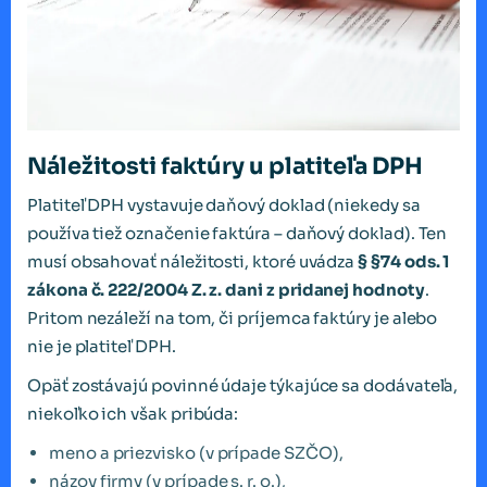
Náležitosti faktúry u platiteľa DPH
Platiteľ DPH vystavuje daňový doklad (niekedy sa
používa tiež označenie faktúra – daňový doklad). Ten
musí obsahovať náležitosti, ktoré uvádza
§ §74 ods. 1
zákona č.
222/2004 Z. z
.
dani z pridanej hodnoty
.
Pritom nezáleží na tom, či príjemca faktúry je alebo
nie je platiteľ DPH.
Opäť zostávajú povinné údaje týkajúce sa dodávateľa,
niekoľko ich však pribúda:
meno a priezvisko (v prípade SZČO),
názov firmy (v prípade s. r. o.),