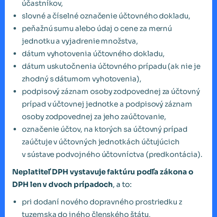
účastníkov,
slovné a číselné označenie účtovného dokladu,
peňažnú sumu alebo údaj o cene za mernú
jednotku a vyjadrenie množstva,
dátum vyhotovenia účtovného dokladu,
dátum uskutočnenia účtovného prípadu (ak nie je
zhodný s dátumom vyhotovenia),
podpisový záznam osoby zodpovednej za účtovný
prípad v účtovnej jednotke a podpisový záznam
osoby zodpovednej za jeho zaúčtovanie,
označenie účtov, na ktorých sa účtovný prípad
zaúčtuje v účtovných jednotkách účtujúcich
v sústave podvojného účtovníctva (predkontácia).
Neplatiteľ DPH vystavuje faktúru podľa zákona o
DPH len v dvoch prípadoch
, a to:
pri dodaní nového dopravného prostriedku z
tuzemska do iného členského štátu,