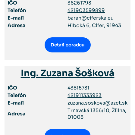
IČO
36261793
Telefón
421903599899
E-mail
baran@ciferska.eu
Adresa
Hlboká 6, Cífer, 91943
Detail poradcu
Ing. Zuzana Šošková
IČO
43815731
Telefón
421911333923
E-mail
zuzana.soskova@azet.sk
Trnavská 1356/10, Žilina,
Adresa
01008