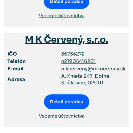
Detail poradcu
Vedenie účtovníctva
M K Červený, s.r.o.
IČO
36735272
Telefón
421905416201
E-mail
mkcerveny@mkcerveny.sk
A. Kmeťa 247, Dolné
Adresa
Kočkovce, 02001
Detail poradcu
Vedenie účtovníctva