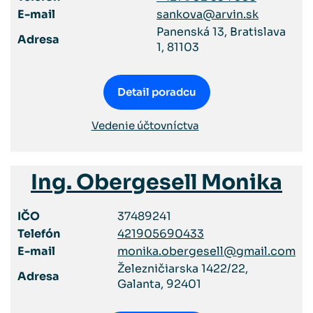
E-mail
sankova@arvin.sk
Panenská 13, Bratislava
Adresa
1, 81103
Detail poradcu
Vedenie účtovníctva
Ing. Obergesell Monika
IČO
37489241
Telefón
421905690433
E-mail
monika.obergesell@gmail.com
Železničiarska 1422/22,
Adresa
Galanta, 92401