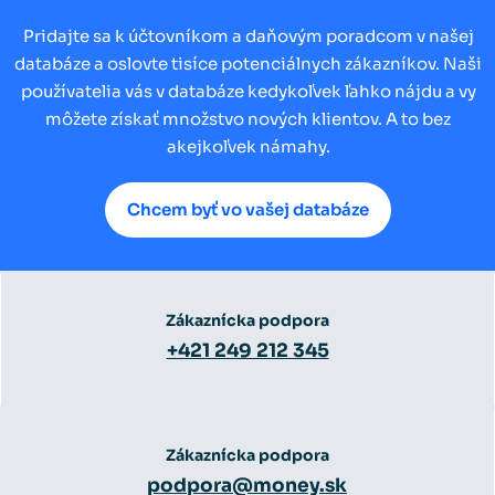
Pridajte sa k účtovníkom a daňovým poradcom v našej
databáze a oslovte tisíce potenciálnych zákazníkov. Naši
používatelia vás v databáze kedykoľvek ľahko nájdu a vy
môžete získať množstvo nových klientov. A to bez
akejkoľvek námahy.
Chcem byť vo vašej databáze
Zákaznícka podpora
+421 249 212 345
Zákaznícka podpora
podpora@money.sk