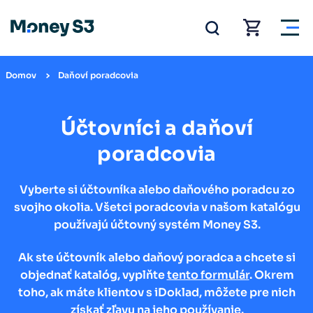
Domov
Daňoví poradcovia
Účtovníci a daňoví
poradcovia
Vyberte si účtovníka alebo daňového poradcu zo
svojho okolia. Všetci poradcovia v našom katalógu
používajú účtovný systém Money S3.
Ak ste účtovník alebo daňový poradca a chcete si
objednať katalóg, vyplňte
tento formulár
. Okrem
toho, ak máte klientov s iDoklad, môžete pre nich
získať zľavu
na jeho používanie.