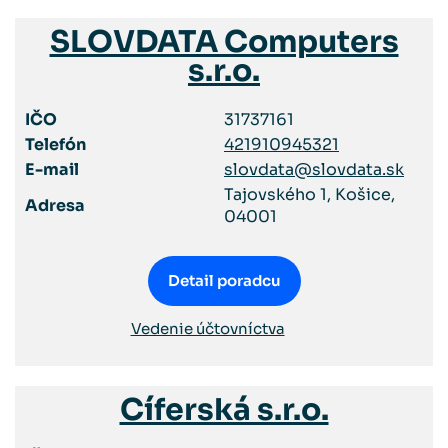
SLOVDATA Computers
s.r.o.
IČO
31737161
Telefón
421910945321
E-mail
slovdata@slovdata.sk
Tajovského 1, Košice,
Adresa
04001
Detail poradcu
Vedenie účtovníctva
Cíferská s.r.o.