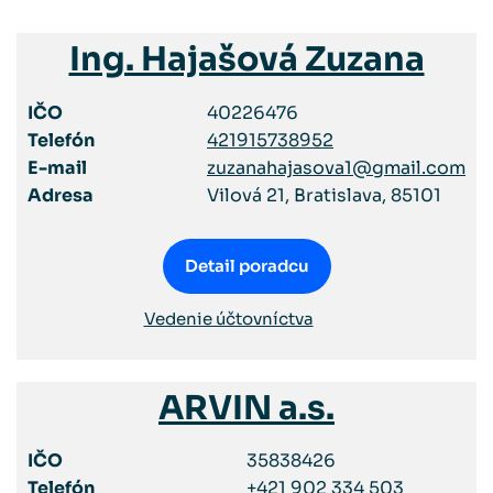
Ing. Hajašová Zuzana
IČO
40226476
Telefón
421915738952
E-mail
zuzanahajasova1@gmail.com
Adresa
Vilová 21, Bratislava, 85101
Detail poradcu
Vedenie účtovníctva
ARVIN a.s.
IČO
35838426
Telefón
+421 902 334 503