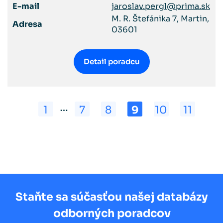
E-mail
jaroslav.pergl@prima.sk
M. R. Štefánika 7, Martin,
Adresa
03601
Detail poradcu
…
1
7
8
9
10
11
Staňte sa súčasťou našej databázy
odborných poradcov