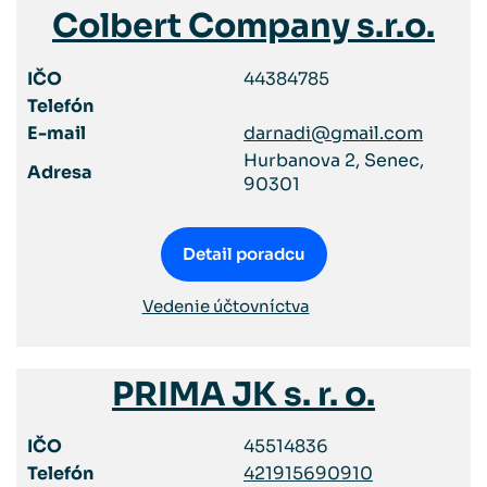
Colbert Company s.r.o.
IČO
44384785
Telefón
E-mail
darnadi@gmail.com
Hurbanova 2, Senec,
Adresa
90301
Detail poradcu
Vedenie účtovníctva
PRIMA JK s. r. o.
IČO
45514836
Telefón
421915690910