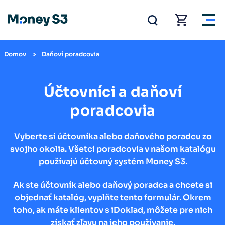
Domov
Daňoví poradcovia
Účtovníci a daňoví
poradcovia
Vyberte si účtovníka alebo daňového poradcu zo
svojho okolia. Všetci poradcovia v našom katalógu
používajú účtovný systém Money S3.
Ak ste účtovník alebo daňový poradca a chcete si
objednať katalóg, vyplňte
tento formulár
. Okrem
toho, ak máte klientov s iDoklad, môžete pre nich
získať zľavu
na jeho používanie.