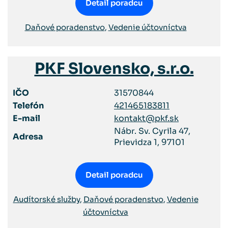
Detail poradcu
Daňové poradenstvo
,
Vedenie účtovníctva
PKF Slovensko, s.r.o.
IČO
31570844
Telefón
421465183811
E-mail
kontakt@pkf.sk
Nábr. Sv. Cyrila 47,
Adresa
Prievidza 1, 97101
Detail poradcu
Audítorské služby
,
Daňové poradenstvo
,
Vedenie
účtovníctva