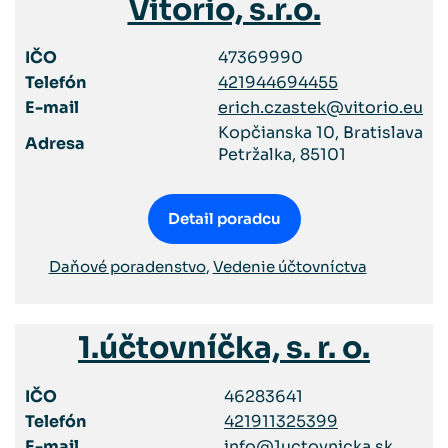
Vitorio, s.r.o.
IČO
47369990
Telefón
421944694455
E-mail
erich.czastek@vitorio.eu
Kopčianska 10, Bratislava
Adresa
Petržalka, 85101
Detail poradcu
Daňové poradenstvo
,
Vedenie účtovníctva
1.účtovníčka, s. r. o.
IČO
46283641
Telefón
421911325399
E-mail
info@1uctovnicka.sk