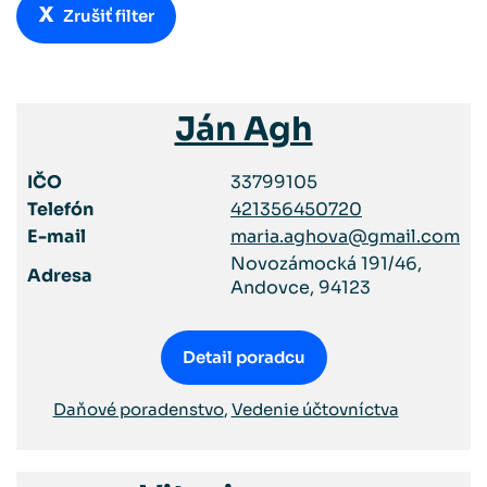
x
Zrušiť filter
Ján Agh
IČO
33799105
Telefón
421356450720
E-mail
maria.aghova@gmail.com
Novozámocká 191/46,
Adresa
Andovce, 94123
Detail poradcu
Daňové poradenstvo
,
Vedenie účtovníctva