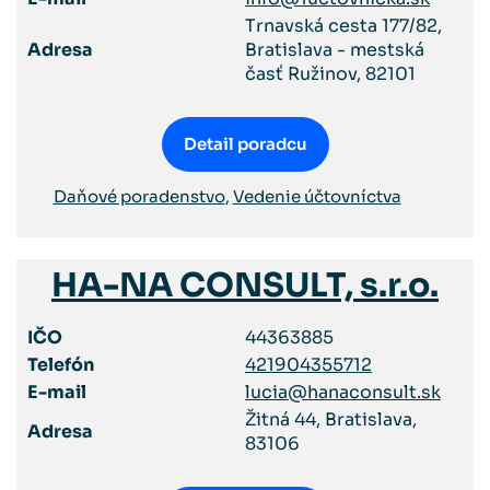
Trnavská cesta 177/82,
Adresa
Bratislava - mestská
časť Ružinov, 82101
Detail poradcu
Daňové poradenstvo
,
Vedenie účtovníctva
HA-NA CONSULT, s.r.o.
IČO
44363885
Telefón
421904355712
E-mail
lucia@hanaconsult.sk
Žitná 44, Bratislava,
Adresa
83106