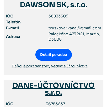
DAWSON SK, s.r.o.
IČO
36833509
Telefón
E-mail
truskova.ivana@gmail.com
Palackého 4792/21, Martin,
Adresa
03608
Detail poradcu
Daňové poradenstvo
,
Vedenie účtovníctva
DANE-ÚČTOVNÍCTVO
s.r.o.
IČO
36753637