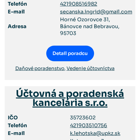
Telefón
421908516982
E-mail
secanska.ingrid@gmail.com
Horné Ozorovce 31,
Adresa
Bánovce nad Bebravou,
95703
Detail poradcu
Daňové poradenstvo
,
Vedenie účtovníctva
Účtovná a poradenská
kancelária s.r.o.
IČO
35723602
Telefón
421903510756
E-mail
k.lehotska@upkz.sk