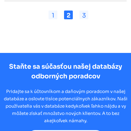
1
2
3
Staňte sa súčasťou našej databázy
odborných poradcov
Pridajte sa k účtovníkom a daňovým poradcom v našej
databáze a oslovte tisíce potenciálnych zákazníkov. Naši
používatelia vás v databáze kedykoľvek ľahko nájdu a vy
môžete získať množstvo nových klientov. A to bez
akejkoľvek námahy.