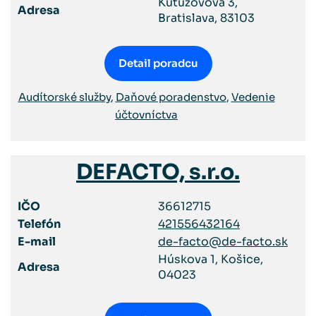
Kutuzovova 3,
Adresa
Bratislava, 83103
Detail poradcu
Audítorské služby
,
Daňové poradenstvo
,
Vedenie
účtovníctva
DEFACTO, s.r.o.
IČO
36612715
Telefón
421556432164
E-mail
de-facto@de-facto.sk
Húskova 1, Košice,
Adresa
04023