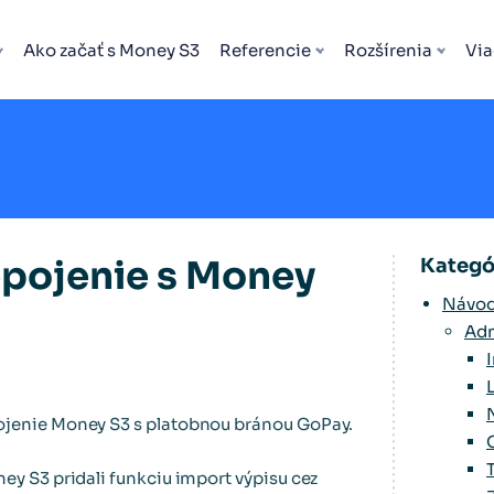
Ako začať s Money S3
Referencie
Rozšírenia
Via
epojenie s Money
Kategó
Návod
Adm
ojenie Money S3 s platobnou bránou GoPay.
ey S3 pridali funkciu import výpisu cez