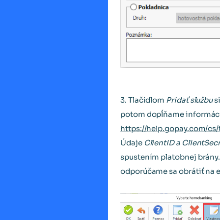
3. Tlačidlom
Pridať službu
s
potom dopĺňame informácie,
https://help.gopay.com/cs
Údaje
ClientID a ClientSec
spustením platobnej brány. 
odporúčame sa obrátiť na 