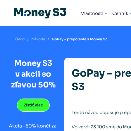
Všetky rozšírenia
Vlastnosti
Cenník
Úvod
/
Návody
/
GoPay – prepojenie s Money S3
Money S3
GoPay – pr
v akcii so
zľavou 50%
S3
Zistiť viac
Tento návod popisuje prep
Akcia -50% končí za:
Vo verzii 23.100 sme do Mon