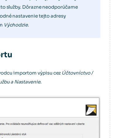
ejto služby. Dôrazne neodporúčame
odné nastavenie tejto adresy
om
Východzie
.
rtu
evodcu importom výpisu cez
Účtovníctvo /
užbu a Nastavenie
.