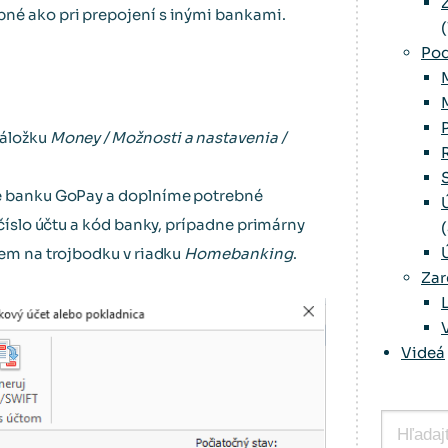
né ako pri prepojení s inými bankami.
(
Pod
záložku
Money / Možnosti a nastavenia /
 banku GoPay a doplníme potrebné
, číslo účtu a kód banky, prípadne primárny
nem na trojbodku v riadku
Homebanking
.
Zar
Videá