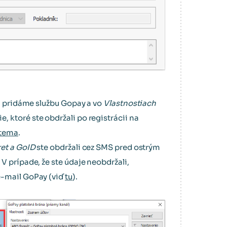
i pridáme službu Gopay a vo
Vlastnostiach
 ktoré ste obdržali po registrácii na
/tema
.
ret a GoID
ste obdržali cez SMS pred ostrým
V prípade, že ste údaje neobdržali,
e-mail GoPay (viď
tu
).