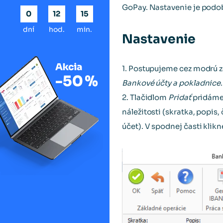
GoPay. Nastavenie je podob
0
12
15
dní
hod.
min.
Nastavenie
1. Postupujeme cez modrú 
Bankové účty a pokladnice
.
2. Tlačidlom
Pridať
pridáme
náležitosti (skratka, popis
účet). V spodnej časti klik