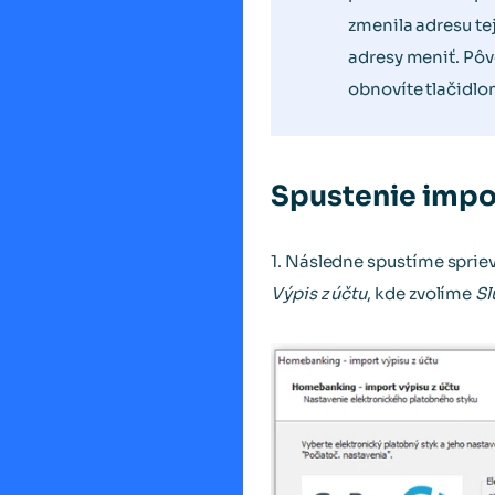
zmenila adresu t
adresy meniť. Pôv
obnovíte tlačidl
Spustenie impo
1. Následne spustíme spri
Výpis z účtu
, kde zvolíme
Sl