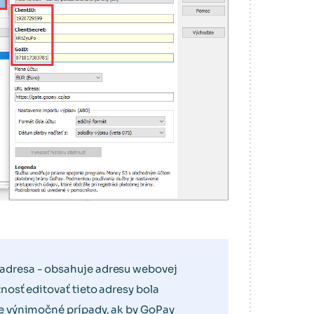
dresa - obsahuje adresu webovej
nosť editovať tieto adresy bola
e výnimočné prípady, ak by GoPay