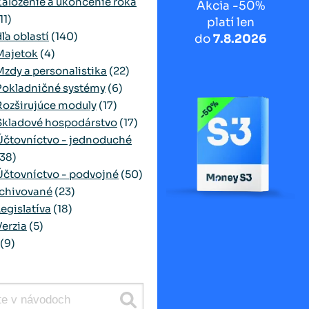
Založenie a ukončenie roka
Akcia -50%
11)
platí len
ľa oblastí
(140)
do
7.8.2026
Majetok
(4)
Mzdy a personalistika
(22)
Pokladničné systémy
(6)
Rozširujúce moduly
(17)
Skladové hospodárstvo
(17)
Účtovníctvo - jednoduché
(38)
Účtovníctvo - podvojné
(50)
chivované
(23)
Legislatíva
(18)
Verzia
(5)
(9)