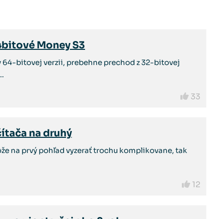
4bitové Money S3
v 64-bitovej verzii, prebehne prechod z 32-bitovej
..
33
ítača na druhý
že na prvý pohľad vyzerať trochu komplikovane, tak
12