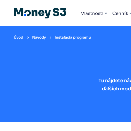
Všetky rozšírenia
Vlastnosti
Cenník
Úvod
Návody
Inštalácia programu
Tu nájdete náv
ďalších modu