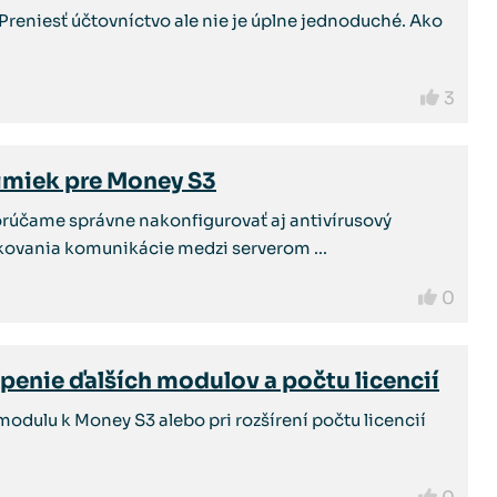
. Preniesť účtovníctvo ale nie je úplne jednoduché. Ako
3
nimiek pre Money S3
orúčame správne nakonfigurovať aj antivírusový
kovania komunikácie medzi serverom ...
0
penie ďalších modulov a počtu licencií
odulu k Money S3 alebo pri rozšírení počtu licencií