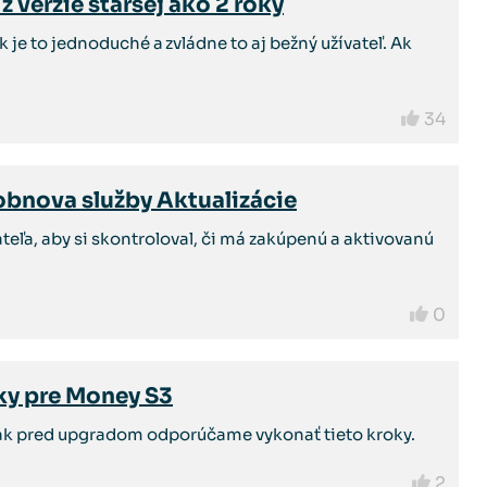
 verzie staršej ako 2 roky
je to jednoduché a zvládne to aj bežný užívateľ. Ak
34
obnova služby Aktualizácie
eľa, aby si skontroloval, či má zakúpenú a aktivovanú
0
y pre Money S3
 tak pred upgradom odporúčame vykonať tieto kroky.
2