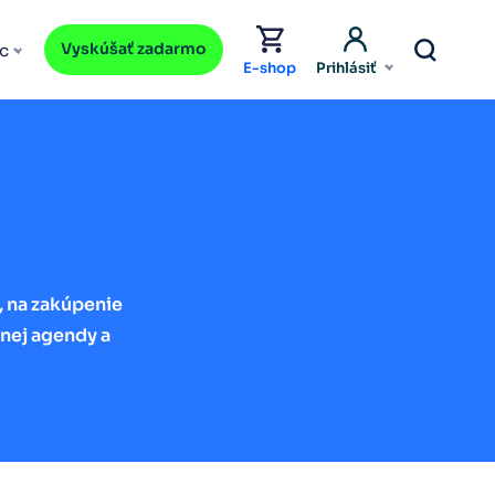
Vyskúšať zadarmo
c
E-shop
Prihlásiť
3, na zakúpenie
dnej agendy a