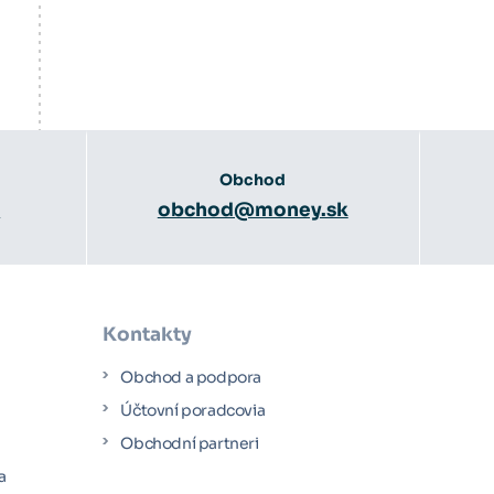
Obchod
3
obchod@money.sk
Kontakty
Obchod a podpora
Účtovní poradcovia
y
Obchodní partneri
a