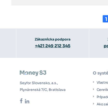
1
Zákaznícka podpora
+421 249 212 345
p
O syst
Vlastn
Seyfor Slovensko, a.s.,
Plynárenská 7/C, Bratislava
Cenní
Prípad
Ako za