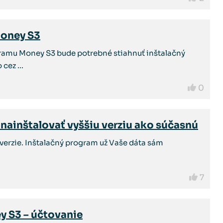
 Money S3
gramu Money S3 bude potrebné stiahnuť inštalačný
cez ...
0
nainštalovať vyššiu verziu ako súčasnú
verzie. Inštalačný program už Vaše dáta sám
7
y S3 – účtovanie