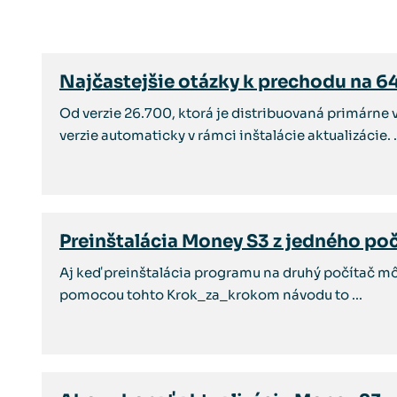
Najčastejšie otázky k prechodu na 6
Od verzie 26.700, ktorá je distribuovaná primárne 
verzie automaticky v rámci inštalácie aktualizácie. .
Preinštalácia Money S3 z jedného poč
Aj keď preinštalácia programu na druhý počítač mô
pomocou tohto Krok_za_krokom návodu to ...