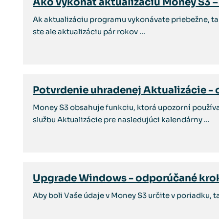
Ako vykonať aktualizáciu Money S3 – z
Ak aktualizáciu programu vykonávate priebežne, tak 
ste ale aktualizáciu pár rokov ...
Potvrdenie uhradenej Aktualizácie - 
Money S3 obsahuje funkciu, ktorá upozorní používat
službu Aktualizácie pre nasledujúci kalendárny ...
Upgrade Windows - odporúčané krok
Aby boli Vaše údaje v Money S3 určite v poriadku,