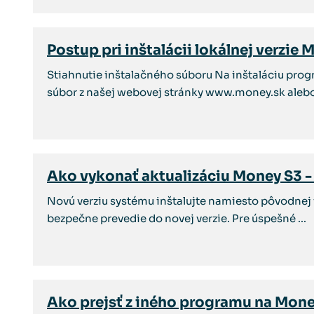
Postup pri inštalácii lokálnej verzie
Stiahnutie inštalačného súboru Na inštaláciu pro
súbor z našej webovej stránky www.money.sk alebo 
Ako vykonať aktualizáciu Money S3 - 
Novú verziu systému inštalujte namiesto pôvodnej 
bezpečne prevedie do novej verzie. Pre úspešné ...
Ako prejsť z iného programu na Mone