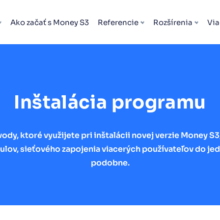
Ako začať s Money S3
Referencie
Rozšírenia
Via
Inštalácia programu
ody, ktoré využijete pri inštalácii novej verzie Money S
lov, sieťového zapojenia viacerých používateľov do je
podobne.