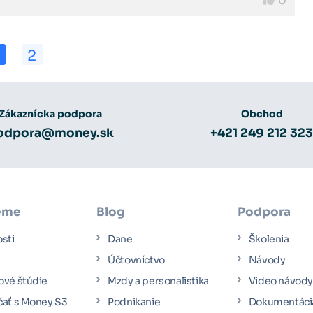
0
2
Zákaznícka podpora
Obchod
odpora@money.sk
+421 249 212 32
éme
Blog
Podpora
osti
Dane
Školenia
k
Účtovníctvo
Návody
ové štúdie
Mzdy a personalistika
Video návod
čať s Money S3
Podnikanie
Dokumentáci