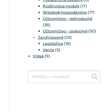
Rozširujúce moduly
(17)
Skladové hospodárstvo
(17)
Účtovníctvo - jednoduché
(38)
Účtovníctvo - podvojné
(50)
Zarchivované
(23)
Legislatíva
(18)
Verzia
(5)
Videá
(9)