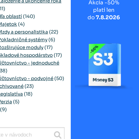
Založenie a ukončenie roka
Akcia -50%
11)
platí len
ľa oblastí
(140)
do
7.8.2026
Majetok
(4)
Mzdy a personalistika
(22)
Pokladničné systémy
(6)
Rozširujúce moduly
(17)
Skladové hospodárstvo
(17)
Účtovníctvo - jednoduché
(38)
Účtovníctvo - podvojné
(50)
chivované
(23)
Legislatíva
(18)
Verzia
(5)
(9)