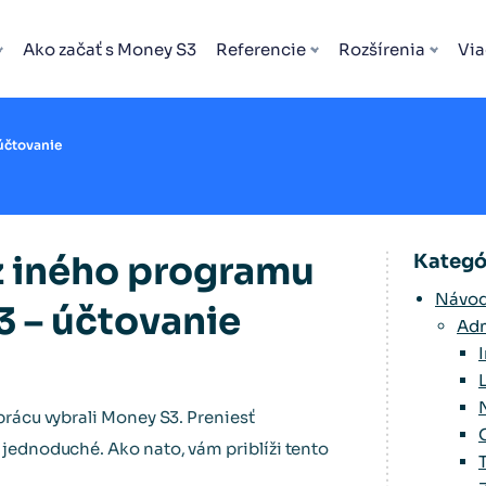
Ako začať s Money S3
Referencie
Rozšírenia
Via
účtovanie
z iného programu
Kategó
Návod
3 – účtovanie
Adm
 prácu vybrali Money S3. Preniesť
e jednoduché. Ako nato, vám priblíži tento