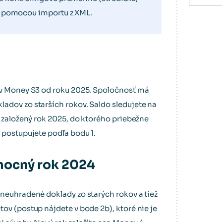
) pomocou importu z XML.
 v Money S3 od roku 2025. Spoločnosť má
adov zo starších rokov. Saldo sledujete na
e založený rok 2025, do ktorého priebežne
 postupujete podľa bodu 1.
omocný rok 2024
 neuhradené doklady zo starých rokov a tiež
ov (postup nájdete v bode 2b), ktoré nie je