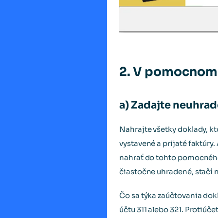
2. V pomocnom
a) Zadajte neuhra
Nahrajte všetky doklady, kt
vystavené a prijaté faktúry.
nahrať do tohto pomocného 
čiastočne uhradené, stačí 
Čo sa týka zaúčtovania dokl
účtu 311 alebo 321. Protiúčet