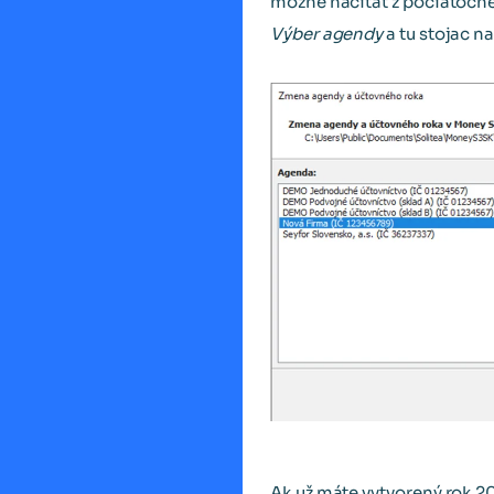
možné načítať z počiatočnej
Výber agendy
a tu stojac n
Ak už máte vytvorený rok 20