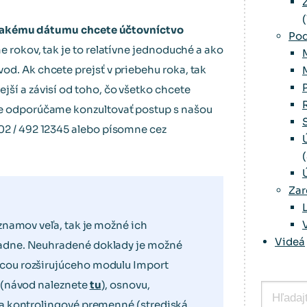
(
k akému dátumu chcete účtovníctvo
Pod
me rokov, tak je to relatívne jednoduché a ako
od. Ak chcete prejsť v priebehu roka, tak
ší a závisí od toho, čo všetko chcete
de odporúčame konzultovať postup s našou
02 / 492 12345 alebo písomne cez
Zar
áznamov veľa, tak je možné ich
Videá
dne. Neuhradené doklady je možné
ou rozširujúceho modulu Import
 (návod naleznete
tu
), osnovu,
a kontrolingové premenné (strediská,