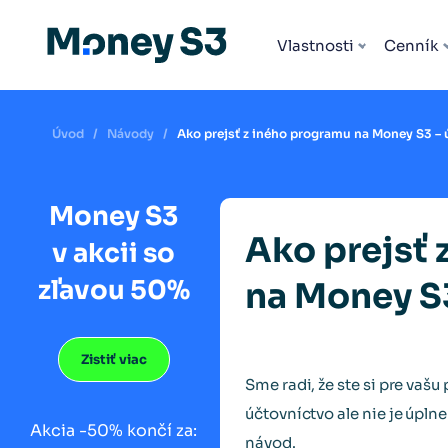
Všetky rozšírenia
Vlastnosti
Cenník
Úvod
/
Návody
/
Ako prejsť z iného programu na Money S3 – 
Money S3
Ako prejsť 
v akcii so
zľavou 50%
na Money S
Zistiť viac
Sme radi, že ste si pre vašu
účtovníctvo ale nie je úpln
Akcia -50% končí za:
návod.