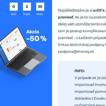
0
2
35
Najdôležitejšie je si
určiť 
dní
hod.
min.
preniesť
. Ak je to na prelo
ďalej vám pomôže tento náv
tam je postup komplikovanej
preniesť – v každom prípa
linkou technickej podpory 
podpora@money.sk
INFO:
V prípade ak je z
importovať hroma
importovať pomoc
dokladov z Excelu
počiatočné stavy 