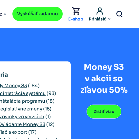
Vyskúšať zadarmo
c
E-shop
Prihlásiť
Money S3
ria
v akcii so
y Money S3
(184)
zľavou 50%
inistrácia systému
(93)
Inštalácia programu
(18)
Legislatívne zmeny
(15)
Zistiť viac
Novinky vo verziách
(1)
Ovládanie Money S3
(12)
Tlač a export
(17)