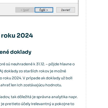
 roku 2024
dené doklady
oré sú neuhradené k 31.12. – pôjde hlavne o
 Aj doklady zo starších rokov je možné
roku 2024. V prípade ak doklady už boli
nahrať len ich zostávajúcu hodnotu.
adov, tak dôležitá je správna analytika napr.
 je pre tieto účely irelevantný a pokojne to