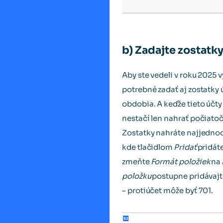
b) Zadajte zostatk
Aby ste vedeli v roku 2025 
potrebné zadať aj zostatk
obdobia. A keďže tieto účty 
nestačí len nahrať počiatoč
Zostatky nahráte najjedno
kde tlačidlom
Pridať
pridáte
zmeňte
Formát položiek
na
položku
postupne pridávajt
– protiúčet môže byť 701.