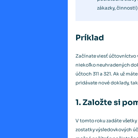
zákazky, činnosti
Príklad
Začínate viesť účtovníctvo
niekoľko neuhradených dokl
účtoch 311 a 321. Ak už mát
pridávate nové doklady, tak
1. Založte si p
V tomto roku zadáte všetky
zostatky výsledovkových účt