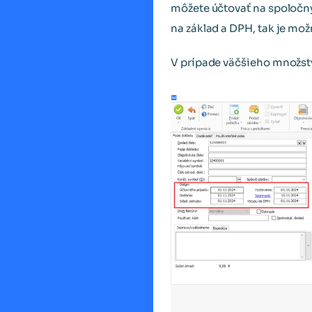
môžete účtovať na spoločný
na základ a DPH, tak je mo
V prípade väčšieho množstv