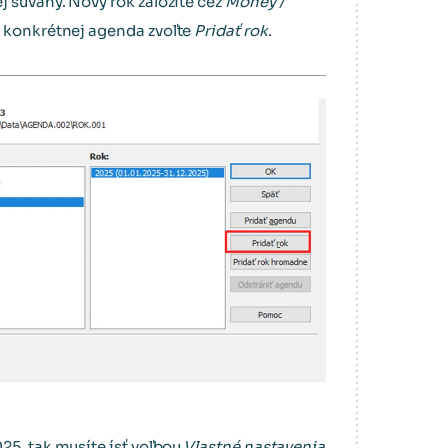
 súvahy. Nový rok založíte cez
Money /
a konkrétnej agenda zvoľte
Pridať rok
.
25, tak musíte ísť voľbou
Vlastné nastavenia