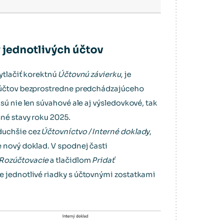
y jednotlivých účtov
vytlačiť korektnú
Účtovnú závierku
, je
y účtov bezprostredne predchádzajúceho
sú nie len súvahové ale aj výsledovkové, tak
né stavy roku 2025.
duchšie cez
Účtovníctvo / Interné doklady
,
 nový doklad. V spodnej časti
Rozúčtovacie
a tlačidlom
Pridať
e jednotlivé riadky s účtovnými zostatkami