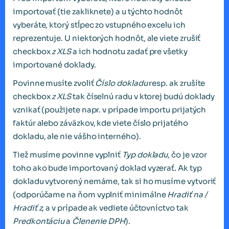
importovať (tie zakliknete) a u týchto hodnôt
vyberáte, ktorý stĺpec zo vstupného excelu ich
reprezentuje. U niektorých hodnôt, ale viete zrušiť
checkbox
z XLS
a ich hodnotu zadať pre všetky
importované doklady.
Povinne musíte zvoliť
Číslo dokladu
resp. ak zrušíte
checkbox
z XLS
tak číselnú radu v ktorej budú doklady
vznikať (použijete napr. v prípade importu prijatých
faktúr alebo záväzkov, kde viete číslo prijatého
dokladu, ale nie vášho interného).
Tiež musíme povinne vyplniť
Typ dokladu
, čo je vzor
toho ako bude importovaný doklad vyzerať. Ak typ
dokladu vytvorený nemáme, tak si ho musíme vytvoriť
(odporúčame na ňom vyplniť minimálne
Hradiť na /
Hradiť z
, a v prípade ak vediete účtovníctvo tak
Predkontáciu
a
Členenie DPH
).