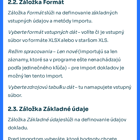
2.2. Záložka Formát
Záložka
Formát
slúži na definovanie základných
vstupných údajov a metódy importu.
Vyberte formát vstupných dát
– volíte či je vstupný
súbor vo formáte XLSX alebo v staršom XLS.
Režim spracovania
–
Len nové
(importujú sa len
záznamy, ktoré sa v programe ešte nenachádzajú
podľa jedinečného kľúča) – pre import dokladov je
možný len tento import.
Vyberte zdrojovú tabuľku dát
– tu namapujete vstupný
súbor.
2.3. Záložka Základné údaje
Záložka
Základné údaje
slúži na definovanie údajov
dokladu.
Pred importom vyberáte, ktoré hodnoty chcete