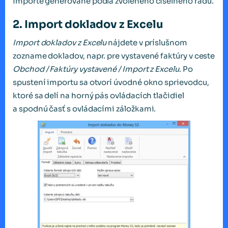
importe generované podľa zvoleného číselného radu.
2. Import dokladov z Excelu
Import dokladov z Excelu
nájdete v príslušnom
zozname dokladov, napr. pre vystavené faktúry v ceste
Obchod / Faktúry vystavené / Import z Excelu
. Po
spustení importu sa otvorí úvodné okno sprievodcu,
ktoré sa delí na horný pás ovládacích tlačidiel
a spodnú časť s ovládacími záložkami.