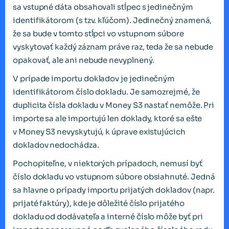
sa vstupné dáta obsahovali stĺpec s jedinečným
identifikátorom (s tzv. kľúčom). Jedinečný znamená,
že sa bude v tomto stĺpci vo vstupnom súbore
vyskytovať každý záznam práve raz, teda že sa nebude
opakovať, ale ani nebude nevyplnený.
V prípade importu dokladov je jedinečným
identifikátorom číslo dokladu. Je samozrejmé, že
duplicita čísla dokladu v Money S3 nastať nemôže. Pri
importe sa ale importujú len doklady, ktoré sa ešte
v Money S3 nevyskytujú, k úprave existujúcich
dokladov nedochádza.
Pochopiteľne, v niektorých prípadoch, nemusí byť
číslo dokladu vo vstupnom súbore obsiahnuté. Jedná
sa hlavne o prípady importu prijatých dokladov (napr.
prijaté faktúry), kde je dôležité číslo prijatého
dokladu od dodávateľa a interné číslo môže byť pri