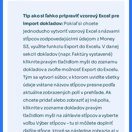
Tip ako si ľahko pripraviť vzorový Excel pre
import dokladov:
Pokiaľ si chcete
jednoducho vytvoriť vzorový Excel s názvami
stĺpcov zodpovedajúcimi údajom z Money
S3, využite funkciu Export do Excelu. V danej
sekcii dokladov (napr. Faktúry vystavené)
kliknite pravým tlačidlom myši do zoznamu
dokladov a zvoľte možnosť Export do Excelu.
Tým sa vytvorí súbor, v ktorom uvidíte všetky
údaje vrátane názvov stĺpcov presne podľa
aktuálne zobrazených polí v prehľade. Ak
chcete pridať alebo zobraziť aj iné polia,
kliknite v zozname dokladov pravým
tlačidlom myši na záhlavie stĺpcov a vyberte
voľbu Výber stĺpcov – tu si môžete doplniť
ďalšie stĺpce, ktoré sa následne zobrazia aj v