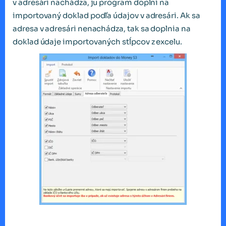
v adresári nachádza, ju program doplní na
importovaný doklad podľa údajov v adresári. Ak sa
adresa v adresári nenachádza, tak sa doplnia na
doklad údaje importovaných stĺpcov z excelu.