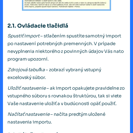
2.1. Ovládacie tlačidlá
Spustiť import
– stlačením spustíte samotný import
po nastavení potrebných premenných. V prípade
nevyplnenia niektorého z povinných údajov Vás nato
program upozorní.
Zdrojová tabuľka
– zobrazí vybraný vstupný
excelovský súbor.
Uložiť nastavenie
– ak import opakujete pravidelne zo
vstupného súboru s rovnakou štruktúrou, tak si viete
Vaše nastavenie uložiť a v budúcnosti opäť použiť.
Načítať nastavenie
– načíta predtým uložené
nastavenia importu.