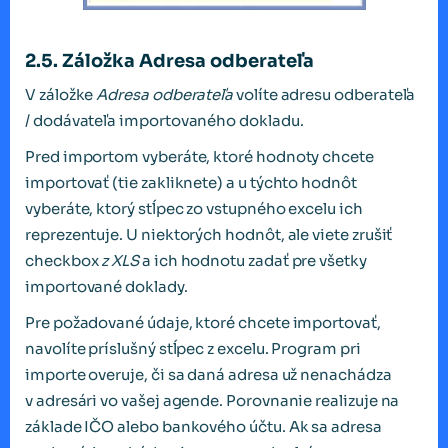
2.5. Záložka Adresa odberateľa
V záložke
Adresa odberateľa
volíte adresu odberateľa
/ dodávateľa importovaného dokladu.
Pred importom vyberáte, ktoré hodnoty chcete
importovať (tie zakliknete) a u týchto hodnôt
vyberáte, ktorý stĺpec zo vstupného excelu ich
reprezentuje. U niektorých hodnôt, ale viete zrušiť
checkbox
z XLS
a ich hodnotu zadať pre všetky
importované doklady.
Pre požadované údaje, ktoré chcete importovať,
navolíte príslušný stĺpec z excelu. Program pri
importe overuje, či sa daná adresa už nenachádza
v adresári vo vašej agende. Porovnanie realizuje na
základe IČO alebo bankového účtu. Ak sa adresa