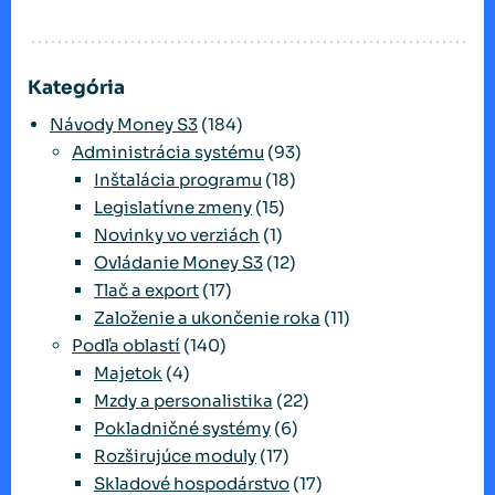
Kategória
Návody Money S3
(184)
Administrácia systému
(93)
Inštalácia programu
(18)
Legislatívne zmeny
(15)
Novinky vo verziách
(1)
Ovládanie Money S3
(12)
Tlač a export
(17)
Založenie a ukončenie roka
(11)
Podľa oblastí
(140)
Majetok
(4)
Mzdy a personalistika
(22)
Pokladničné systémy
(6)
Rozširujúce moduly
(17)
Skladové hospodárstvo
(17)