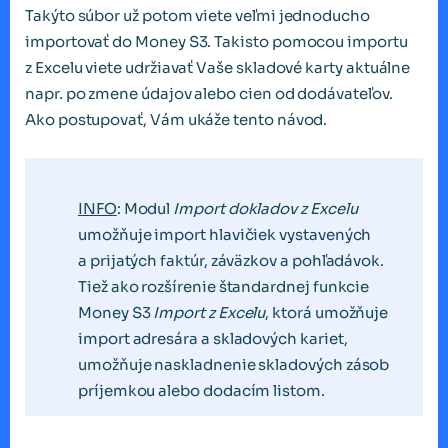
Takýto súbor už potom viete veľmi jednoducho
importovať do Money S3. Takisto pomocou importu
z Excelu viete udržiavať Vaše skladové karty aktuálne
napr. po zmene údajov alebo cien od dodávateľov.
Ako postupovať, Vám ukáže tento návod.
INFO
: Modul
Import dokladov z Excelu
umožňuje import hlavičiek vystavených
a prijatých faktúr, záväzkov a pohľadávok.
Tiež ako rozšírenie štandardnej funkcie
Money S3
Import z Excelu
, ktorá umožňuje
import adresára a skladových kariet,
umožňuje naskladnenie skladových zásob
príjemkou alebo dodacím listom.