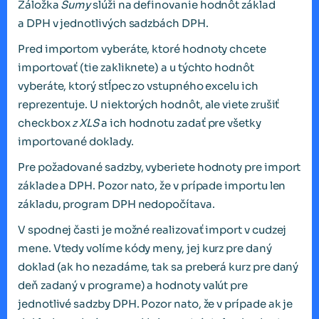
Záložka
Sumy
slúži na definovanie hodnôt základ
a DPH v jednotlivých sadzbách DPH.
Pred importom vyberáte, ktoré hodnoty chcete
importovať (tie zakliknete) a u týchto hodnôt
vyberáte, ktorý stĺpec zo vstupného excelu ich
reprezentuje. U niektorých hodnôt, ale viete zrušiť
checkbox
z XLS
a ich hodnotu zadať pre všetky
importované doklady.
Pre požadované sadzby, vyberiete hodnoty pre import
základe a DPH. Pozor nato, že v prípade importu len
základu, program DPH nedopočítava.
V spodnej časti je možné realizovať import v cudzej
mene. Vtedy volíme kódy meny, jej kurz pre daný
doklad (ak ho nezadáme, tak sa preberá kurz pre daný
deň zadaný v programe) a hodnoty valút pre
jednotlivé sadzby DPH. Pozor nato, že v prípade ak je