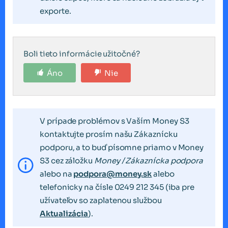
exporte.
Boli tieto informácie užitočné?
Áno
Nie
V prípade problémov s Vaším Money S3
kontaktujte prosím našu Zákaznícku
podporu, a to buď písomne priamo v Money
S3 cez záložku
Money / Zákaznícka podpora
alebo na
podpora@money.sk
alebo
telefonicky na čísle 0249 212 345 (iba pre
užívateľov so zaplatenou službou
Aktualizácia
).