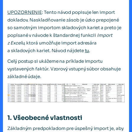
UPOZORNENIE
: Tento návod popisuje len import
dokladov. Naskladňovanie zásob je úzko prepojené
so samotným importom skladových kariet a preto je
popísané v návode k štandardnej funkcii
Import
z Excelu
, ktorá umožňuje import adresára
a skladových kariet. Návod nájdete
tu
.
Celý postup si ukážeme na príklade importu
vystavených faktúr. Vzorový vstupný súbor obsahuje
základné údaje.
1. Všeobecné vlastnosti
Základným predpokladom pre úspešný import je, aby