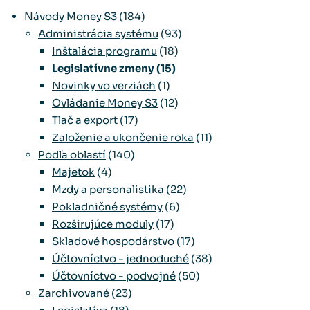
Návody Money S3
(184)
Administrácia systému
(93)
Inštalácia programu
(18)
Legislatívne zmeny
(15)
Novinky vo verziách
(1)
Ovládanie Money S3
(12)
Tlač a export
(17)
Založenie a ukončenie roka
(11)
Podľa oblastí
(140)
Majetok
(4)
Mzdy a personalistika
(22)
Pokladničné systémy
(6)
Rozširujúce moduly
(17)
Skladové hospodárstvo
(17)
Účtovníctvo - jednoduché
(38)
Účtovníctvo - podvojné
(50)
Zarchivované
(23)