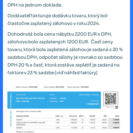
DPH na jednom doklade.
Dodávateľ fakturuje dodávku tovaru, ktorý bol
čiastočne zaplatený zálohovo v roku 2024.
Dohodnutá bola cena nábytku 2200 EUR s DPH,
zálohovo bolo zaplatených 1200 EUR. Časť ceny
tovaru, ktorá bola zaplatená zálohou je zadaná s 20 %
sadzbou DPH, odpočet zálohy je rovnako so sadzbou
DPH 20 % a časť, ktorá zostáva zaplatiť je zadaná na
faktúre v 23 % sadzbe (viď náhľad faktúry)