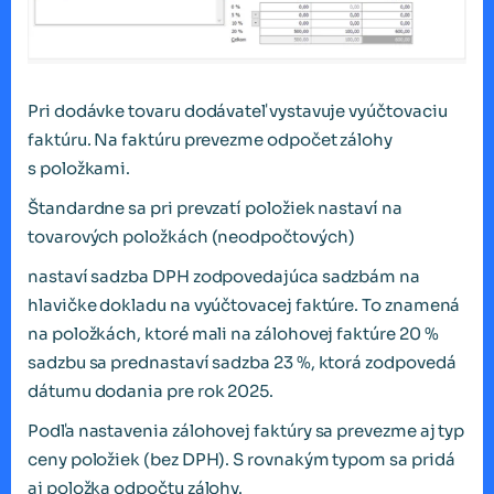
Pri dodávke tovaru dodávateľ vystavuje vyúčtovaciu
faktúru. Na faktúru prevezme odpočet zálohy
s položkami.
Štandardne sa pri prevzatí položiek nastaví na
tovarových položkách (neodpočtových)
nastaví sadzba DPH zodpovedajúca sadzbám na
hlavičke dokladu na vyúčtovacej faktúre. To znamená
na položkách, ktoré mali na zálohovej faktúre 20 %
sadzbu sa prednastaví sadzba 23 %, ktorá zodpovedá
dátumu dodania pre rok 2025.
Podľa nastavenia zálohovej faktúry sa prevezme aj typ
ceny položiek (bez DPH). S rovnakým typom sa pridá
aj položka odpočtu zálohy.