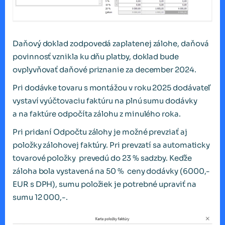
Daňový doklad zodpovedá zaplatenej zálohe, daňová
povinnosť vznikla ku dňu platby, doklad bude
ovplyvňovať daňové priznanie za december 2024.
Pri dodávke tovaru s montážou v roku 2025 dodávateľ
vystaví vyúčtovaciu faktúru na plnú sumu dodávky
a na faktúre odpočíta zálohu z minulého roka.
Pri pridaní Odpočtu zálohy je možné prevziať aj
položky zálohovej faktúry. Pri prevzatí sa automaticky
tovarové položky prevedú do 23 % sadzby. Keďže
záloha bola vystavená na 50 % ceny dodávky (6000,-
EUR s DPH), sumu položiek je potrebné upraviť na
sumu 12 000,-.