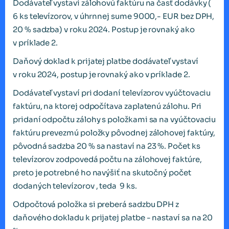
Dodávateľ vystaví zálohovú faktúru na časť dodávky (
6 ks televízorov, v úhrnnej sume 9000,- EUR bez DPH,
20 % sadzba) v roku 2024. Postup je rovnaký ako
v príklade 2.
Daňový doklad k prijatej platbe dodávateľ vystaví
v roku 2024, postup je rovnaký ako v príklade 2.
Dodávateľ vystaví pri dodaní televízorov vyúčtovaciu
faktúru, na ktorej odpočítava zaplatenú zálohu. Pri
pridaní odpočtu zálohy s položkami sa na vyúčtovaciu
faktúru prevezmú položky pôvodnej zálohovej faktúry,
pôvodná sadzba 20 % sa nastaví na 23 %. Počet ks
televízorov zodpovedá počtu na zálohovej faktúre,
preto je potrebné ho navýšiť na skutočný počet
dodaných televízorov , teda 9 ks.
Odpočtová položka si preberá sadzbu DPH z
daňového dokladu k prijatej platbe - nastaví sa na 20