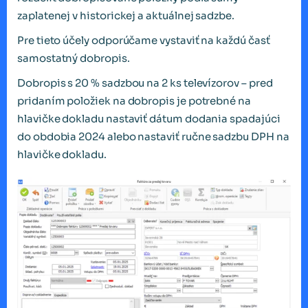
zaplatenej v historickej a aktuálnej sadzbe.
Pre tieto účely odporúčame vystaviť na každú časť
samostatný dobropis.
Dobropis s 20 % sadzbou na 2 ks televízorov – pred
pridaním položiek na dobropis je potrebné na
hlavičke dokladu nastaviť dátum dodania spadajúci
do obdobia 2024 alebo nastaviť ručne sadzbu DPH na
hlavičke dokladu.