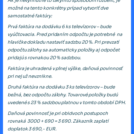
Ak je nevyhnutné to takýmto spôsobom rozdeliť, je
možné na tento konkrétny prípad vytvoriť dve
samostatné faktúry:
Prvá faktúra na dodávku 6 ks televízorov – bude
vyúčtovacia. Pred pridaním odpočtu je potrebné na
hlavičke dokladu nastaviť sadzbu 20 %. Pri prevzatí
odpočtu zálohy sa automaticky položky aj odpočet
pridajú s rovnakou 20 % sadzbou.
Faktúra je uhradená v plnej výške, daňová povinnosť
pri nej už nevznikne.
Druhá faktúra na dodávku 3 ks televízorov – bude
bežná, bez odpočtu zálohy. Tovarové položky budú
uvedené s 23 % sadzbou platnou v tomto období DPH.
Daňová povinnosť je pri obidvoch postupoch
rovnaká 3000 + 690 = 3 690. Zákazník zaplatí
doplatok 3 690,- EUR.