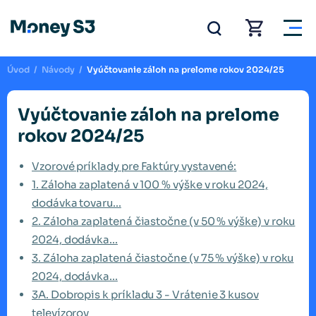
Úvod
/
Návody
/
Vyúčtovanie záloh na prelome rokov 2024/25
Vyúčtovanie záloh na prelome
rokov 2024/25
Vzorové príklady pre Faktúry vystavené:
1. Záloha zaplatená v 100 % výške v roku 2024,
dodávka tovaru...
2. Záloha zaplatená čiastočne (v 50 % výške) v roku
2024, dodávka...
3. Záloha zaplatená čiastočne (v 75 % výške) v roku
2024, dodávka...
3A. Dobropis k príkladu 3 - Vrátenie 3 kusov
televízorov