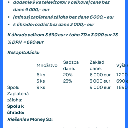
dodanie 9 ks televízorov v celkovej cene bez
dane 9 000,- eur
(mínus) zaplatená záloha bez dane 6 000,- eur
k úhrade rozdiel
bez dane 3 000,- eur
K úhrade celkom 3 690 eur z toho ZD = 3 000 eur 23
% DPH = 690 eur
Rekapitulácia:
Sadzba
Základ
Množstvo:
Výšk
dane:
dane:
6 ks
20%
6 000 eur
1 200
3 ks
23%
3 000 eur
690 
Spolu:
9 ks
9 000 eur
1 890
Zaplatená
záloha:
Spolu k
úhrade:
Riešenie
v Money S3: