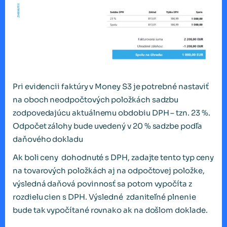
Pri evidencii faktúry v Money S3 je potrebné nastaviť
na oboch neodpočtových položkách sadzbu
zodpovedajúcu aktuálnemu obdobiu DPH – tzn. 23 %.
Odpočet zálohy bude uvedený v 20 % sadzbe podľa
daňového dokladu
Ak boli ceny dohodnuté s DPH, zadajte tento typ ceny
na tovarových položkách aj na odpočtovej položke,
výsledná daňová povinnosť sa potom vypočíta z
rozdielu cien s DPH. Výsledné zdaniteľné plnenie
bude tak vypočítané rovnako ak na došlom doklade.