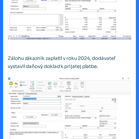
Zálohu zákazník zaplatil v roku 2024, dodávateľ
vystavil daňový doklad k prijatej platbe.