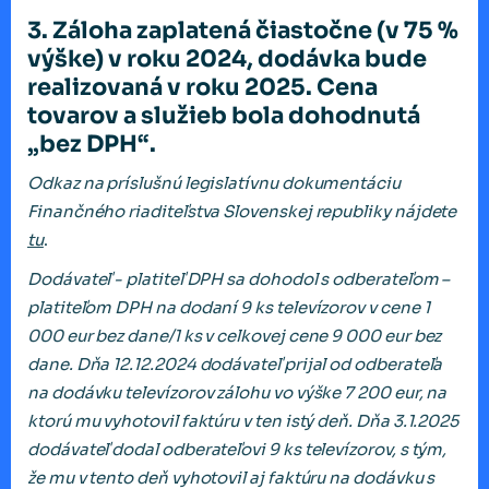
3.
Záloha zaplatená čiastočne (v 75 %
výške) v roku 2024, dodávka bude
realizovaná v roku 2025. Cena
tovarov a služieb bola dohodnutá
„bez
DPH“.
Odkaz na príslušnú legislatívnu dokumentáciu
Finančného riaditeľstva Slovenskej republiky nájdete
tu
.
Dodávateľ - platiteľ DPH sa dohodol s odberateľom –
platiteľom DPH na dodaní 9 ks televízorov v cene 1
000 eur bez dane/1 ks v celkovej cene 9 000 eur bez
dane. Dňa 12.12.2024 dodávateľ prijal od odberateľa
na dodávku televízorov zálohu vo výške 7 200 eur, na
ktorú mu vyhotovil faktúru v ten istý deň. Dňa 3.1.2025
dodávateľ dodal odberateľovi 9 ks televízorov, s tým,
že mu v tento deň vyhotovil aj faktúru na dodávku s