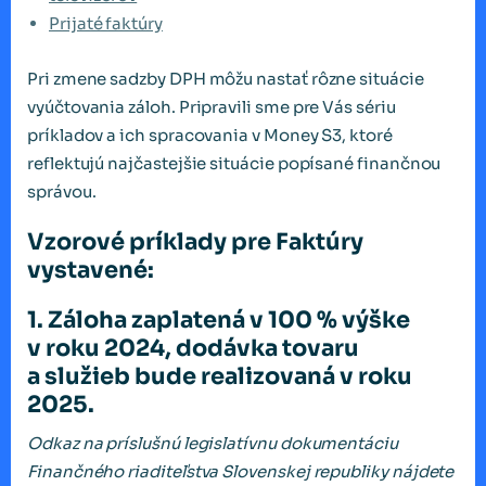
Prijaté faktúry
Pri zmene sadzby DPH môžu nastať rôzne situácie
vyúčtovania záloh. Pripravili sme pre Vás sériu
príkladov a ich spracovania v Money S3, ktoré
reflektujú najčastejšie situácie popísané finančnou
správou.
Vzorové príklady pre Faktúry
vystavené:
1.
Záloha zaplatená v 100 % výške
v roku 2024, dodávka tovaru
a služieb
bude realizovaná v roku
2025.
Odkaz na príslušnú legislatívnu dokumentáciu
Finančného riaditeľstva Slovenskej republiky nájdete