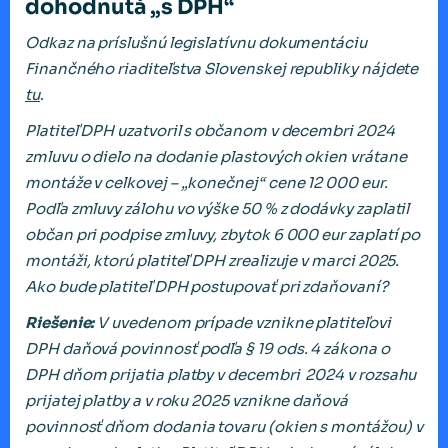
dohodnutá „s DPH“
Odkaz na príslušnú legislatívnu dokumentáciu
Finančného riaditeľstva Slovenskej republiky nájdete
tu
.
Platiteľ DPH uzatvoril s občanom v decembri 2024
zmluvu o dielo na dodanie plastových okien vrátane
montáže v celkovej – „konečnej“ cene 12 000 eur.
Podľa zmluvy zálohu vo výške 50 % z dodávky zaplatil
občan pri podpise zmluvy, zbytok 6 000 eur zaplatí po
montáži, ktorú platiteľ DPH zrealizuje v marci 2025.
Ako bude platiteľ DPH postupovať pri zdaňovaní?
Riešenie:
V uvedenom prípade vznikne platiteľovi
DPH daňová povinnosť podľa § 19 ods. 4 zákona o
DPH dňom prijatia platby v decembri 2024 v rozsahu
prijatej platby a v roku 2025 vznikne daňová
povinnosť dňom dodania tovaru (okien s montážou) v