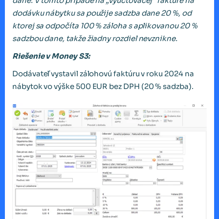
dane. V tomto prípade na „vyúčtovacej“ faktúre na
dodávku nábytku sa použije sadzba dane 20 %, od
ktorej sa odpočíta 100 % záloha s aplikovanou 20 %
sadzbou dane, takže žiadny rozdiel nevznikne.
Riešenie v Money S3:
Dodávateľ vystavil zálohovú faktúru v roku 2024 na
nábytok vo výške 500 EUR bez DPH (20 % sadzba).