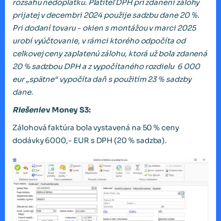
rozsahu nedoplatku. Platiteľ DPH pri zdanení zálohy
prijatej v decembri 2024 použije sadzbu dane 20 %.
Pri dodaní tovaru - okien s montážou v marci 2025
urobí vyúčtovanie, v rámci ktorého odpočíta od
celkovej ceny zaplatenú zálohu, ktorá už bola zdanená
20 % sadzbou DPH a z vypočítaného rozdielu 6 000
eur „spätne“ vypočíta daň s použitím 23 % sadzby
dane.
Riešenie
v Money S3:
Zálohová faktúra bola vystavená na 50 % ceny
dodávky 6000,- EUR s DPH (20 % sadzba).