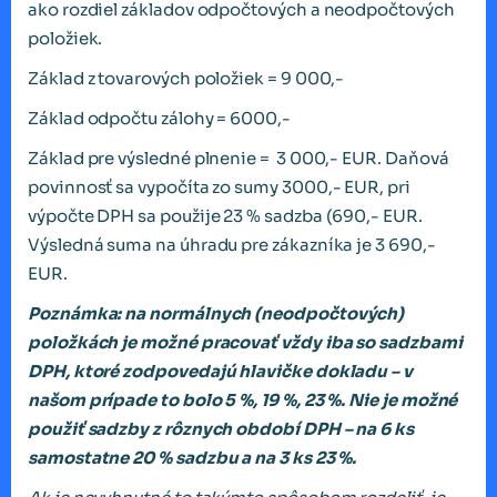
ako rozdiel základov odpočtových a neodpočtových
položiek.
Základ z tovarových položiek = 9 000,-
Základ odpočtu zálohy = 6000,-
Základ pre výsledné plnenie = 3 000,- EUR. Daňová
povinnosť sa vypočíta zo sumy 3000,- EUR, pri
výpočte DPH sa použije 23 % sadzba (690,- EUR.
Výsledná suma na úhradu pre zákazníka je 3 690,-
EUR.
Poznámka: na normálnych (neodpočtových)
položkách je možné pracovať vždy iba so sadzbami
DPH, ktoré zodpovedajú hlavičke dokladu – v
našom prípade to bolo 5 %, 19 %, 23 %. Nie je možné
použiť sadzby z rôznych období DPH – na 6 ks
samostatne 20 % sadzbu a na 3 ks 23 %.