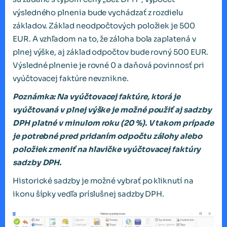
výsledného plnenia bude vychádzať z rozdielu
základov. Základ neodpočtových položiek je 500
EUR. A vzhľadom na to, že záloha bola zaplatená v
plnej výške, aj základ odpočtov bude rovný 500 EUR.
Výsledné plnenie je rovné 0 a daňová povinnosť pri
vyúčtovacej faktúre nevznikne.
Poznámka: Na vyúčtovacej faktúre, ktorá je
vyúčtovaná v plnej výške je možné použiť aj sadzby
DPH platné v minulom roku (20 %). V takom prípade
je potrebné pred pridaním odpočtu zálohy alebo
položiek zmeniť na hlavičke vyúčtovacej faktúry
sadzby DPH.
Historické sadzby je možné vybrať po kliknutí na
ikonu šípky vedľa príslušnej sadzby DPH.