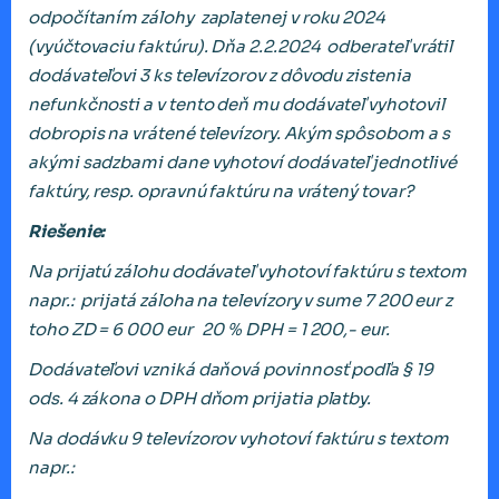
odpočítaním zálohy zaplatenej v roku 2024
(vyúčtovaciu faktúru). Dňa 2.2.2024 odberateľ vrátil
dodávateľovi 3 ks televízorov z dôvodu zistenia
nefunkčnosti a v tento deň mu dodávateľ vyhotovil
dobropis na vrátené televízory. Akým spôsobom a s
akými sadzbami dane vyhotoví dodávateľ jednotlivé
faktúry, resp. opravnú faktúru na vrátený tovar?
Riešenie:
Na prijatú zálohu dodávateľ vyhotoví faktúru s textom
napr.: prijatá záloha na televízory v sume 7 200 eur z
toho ZD = 6 000 eur 20 % DPH = 1 200,- eur.
Dodávateľovi vzniká daňová povinnosť podľa § 19
ods. 4 zákona o DPH dňom prijatia platby.
Na dodávku 9 televízorov vyhotoví faktúru s textom
napr.: