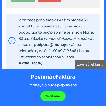
V prípade problémov s Vaším Money S3
kontaktujte prosím našu Zákaznícku
podporu, a to buď písomne priamo v Money
S3 cez záložku
Money / Zákaznícka podpora
alebo na
podpora@money.sk
alebo
telefonicky na čísle 0249 212 345 (iba pre
užívateľov so zaplatenou službou
Aktualizácia
).
Zavrieť reklamu
Povinná eFaktúra
Money S3 bude pripravené
Kategória
Zistiť viac
Návody Money S3
(184)
Administrácia systému
(93)