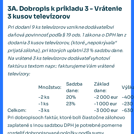
3A. Dobropis k príkladu 3 - Vrátenie
3 kusov televízorov
Pri dodaní 9 ks televízorov vznikne dodávateľovi
daňová povinnosť podľa § 19 ods. 1 zákona o DPH len z
dodania 3 kusov televízorov, (ktoré „nepokrývala“
prijatá záloha), pri ktorých uplatní 23 % sadzbu dane.
Na vrátené 3 ks televízorov dodávateľ vyhotoví
faktúru s textom napr.: fakturujeme Vám vrátené
televízory:
Sadzba
Základ
Množstvo:
Výšk
dane:
dane:
-2 ks
20%
-2 000 eur
-400
-1 ks
23%
-1 000 eur
-230 
Celkom:
-3 ks
-3 000 eur
-630 
Pri dobropisoch faktúr, ktoré boli čiastočne zálohovo
zaplatené s inou sadzbou DPH je potrebné pomerne
rozdeliť dobropisované položky podľa sumy