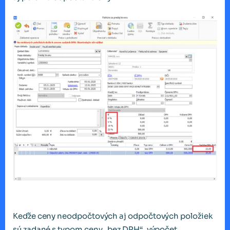
Keďže ceny neodpočtových aj odpočtových položiek
sú zadané s typom ceny „bez DPH“, výpočet