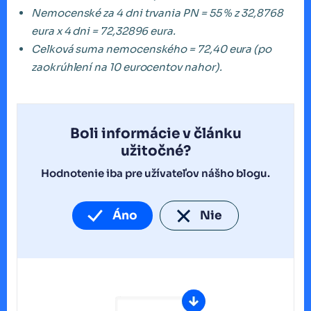
Nemocenské za 4 dni trvania PN = 55 % z 32,8768
eura x 4 dni = 72,32896 eura.
Celková suma nemocenského = 72,40 eura (po
zaokrúhlení na 10 eurocentov nahor).
Boli informácie v článku
užitočné?
Hodnotenie iba pre užívateľov nášho blogu.
Áno
Nie