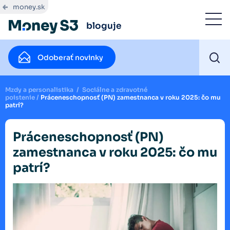
money.sk
bloguje
Odoberať novinky
Mzdy a personalistika
/
Sociálne a zdravotné
poistenie
/
Práceneschopnosť (PN) zamestnanca v roku 2025: čo mu
patrí?
Práceneschopnosť (PN)
zamestnanca v roku 2025: čo mu
patrí?