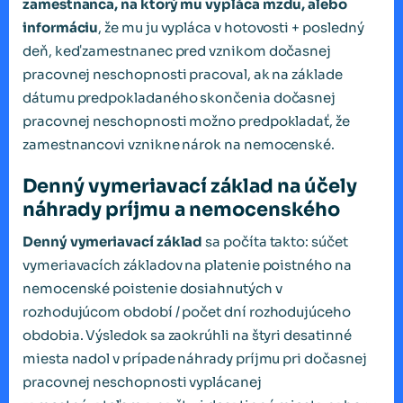
zamestnanca, na ktorý mu vypláca mzdu, alebo
informáciu
, že mu ju vypláca v hotovosti + posledný
deň, keď zamestnanec pred vznikom dočasnej
pracovnej neschopnosti pracoval, ak na základe
dátumu predpokladaného skončenia dočasnej
pracovnej neschopnosti možno predpokladať, že
zamestnancovi vznikne nárok na nemocenské.
Denný vymeriavací základ na účely
náhrady príjmu a nemocenského
Denný vymeriavací základ
sa počíta takto: súčet
vymeriavacích základov na platenie poistného na
nemocenské poistenie dosiahnutých v
rozhodujúcom období / počet dní rozhodujúceho
obdobia. Výsledok sa zaokrúhli na štyri desatinné
miesta nadol v prípade náhrady príjmu pri dočasnej
pracovnej neschopnosti vyplácanej