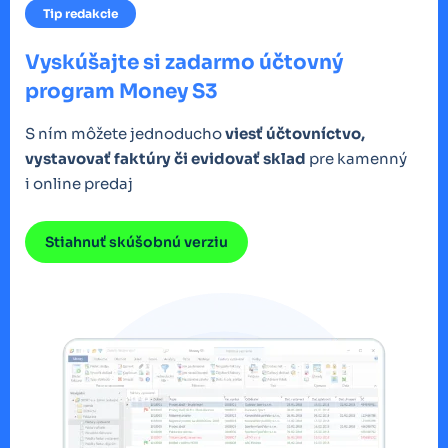
Tip redakcie
Vyskúšajte si zadarmo účtovný
program Money S3
S ním môžete jednoducho
viesť účtovníctvo,
vystavovať faktúry či evidovať sklad
pre kamenný
i online predaj
Stiahnuť skúšobnú verziu