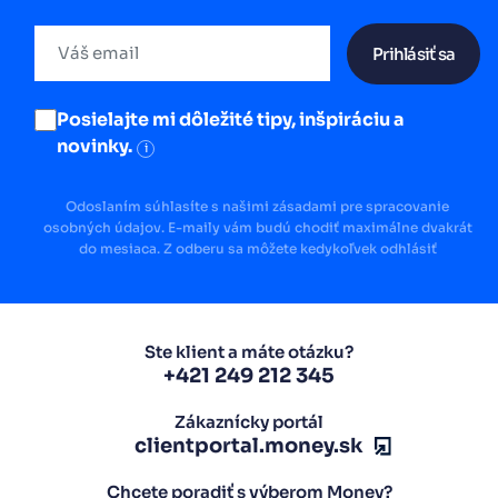
Prihlásiť sa
Posielajte mi dôležité tipy, inšpiráciu a
novinky.
i
Odoslaním súhlasíte s našimi zásadami pre spracovanie
osobných údajov. E-maily vám budú chodiť maximálne dvakrát
do mesiaca. Z odberu sa môžete kedykoľvek odhlásiť
Ste klient a máte otázku?
+421 249 212 345
Zákaznícky portál
clientportal.money.sk
Chcete poradiť s výberom Money?