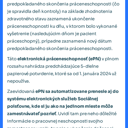
predpokladaného skončenia práceneschopnosti (čo
je spravidla deň kontroly) na základe zhodnotenia
zdravotného stavu zaznamená ukončenie
práceneschopnosti ku dňu, v ktorom bolo vykonané
vyšetrenie (nasledujúcim dňom je pacient
práceschopný), prípadne zaznamená nový dátum
predpokladaného skončenia práceneschopnosti.
Táto
elektronická práceneschopnosť (ePN)
v plnom
rozsahu nahrádza predchádzajúce 5-dielne
papierové potvrdenie, ktoré sa od 1. januára 2024 už
nepoužíva.
Zaevidovaná
ePN sa automatizovane prenesie aj do
systému elektronických služieb Sociálnej
poisťovne, kde si ju ako na jedinom mieste môže
zamestnávateľ pozrieť
. Uvidí tam pre neho dôležité
informácie o pracovnej neschopnosti svojho