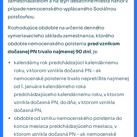
zamestnávateľom a na štyri desatinné miesta nahor v
prípade nemocenského vyplácaného Sociálnou
poisťovňou.
Rozhodujúce obdobie na určenie denného
vymeriavacieho základu zamestnanca, ktorého
obdobie nemocenského poistenia
pred vznikom
dočasnej PN trvalo najmenej 90 dní
, je:
kalendárny rok predchádzajúci kalendárnemu
roku, v ktorom vznikla dočasná PN – ak
nemocenské poistenie trvalo nepretržite najmenej
od 1. januára kalendárneho roka
predchádzajúceho kalendárnemu roku, v ktorom
vznikla dočasná PN, do dňa, v ktorom vznikla
dočasná PN,
obdobie od vzniku nemocenského poistenia do
konca mesiaca predchádzajúceho mesiacu, v
ktorom vznikla dočasná PN – ak nemocenské