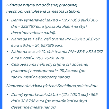
Náhrada príjmu pri dočasnej pracovnej
neschopnosti platená zamestnávateľom:
Denný vymeriavací základ = (12 x 1 000 eur) / 365
dní = 32,8767 eura (po zaokrúhlení na štyri
desatinné miesta nadol).
Náhrada za 1. až 3. deň trvania PN = 25 % z 32,8767
eura x 3 dni = 24,657525 eura.
Náhrada za 4. až 10. deň trvania PN = 55 % z 32,8767
eura x 7 dní = 126,575295 eura.
Celková suma náhrady príjmu pri dočasnej
pracovnej neschopnosti = 151,24 eura (po
zaokrúhlení na eurocenty nahor).
Nemocenská dávka platená Sociálnou poisťovňou:
Denný vymeriavací základ = (12 x 1 000 eur) / 365
dní = 32,8768 eura (po zaokrúhlení na štyri
desatinné miesta nahor).