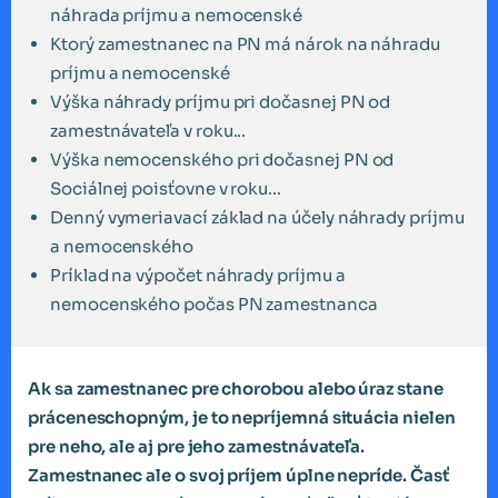
náhrada príjmu a nemocenské
Ktorý zamestnanec na PN má nárok na náhradu
príjmu a nemocenské
Výška náhrady príjmu pri dočasnej PN od
zamestnávateľa v roku...
Výška nemocenského pri dočasnej PN od
Sociálnej poisťovne v roku...
Denný vymeriavací základ na účely náhrady príjmu
a nemocenského
Príklad na výpočet náhrady príjmu a
nemocenského počas PN zamestnanca
Ak sa zamestnanec pre chorobou alebo úraz stane
práceneschopným, je to nepríjemná situácia nielen
pre neho, ale aj pre jeho zamestnávateľa.
Zamestnanec ale o svoj príjem úplne nepríde. Časť