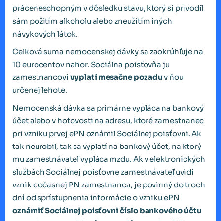
práceneschopným v dôsledku stavu, ktorý si privodil
sám požitím alkoholu alebo zneužitím iných
návykových látok.
Celková suma nemocenskej dávky sa zaokrúhľuje na
10 eurocentov nahor. Sociálna poisťovňa ju
zamestnancovi
vyplatí mesačne pozadu
v ňou
určenej lehote.
Nemocenská dávka sa primárne vypláca na bankový
účet alebo v hotovosti na adresu, ktoré zamestnanec
pri vzniku prvej ePN oznámil Sociálnej poisťovni. Ak
tak neurobil, tak sa vyplatí na bankový účet, na ktorý
mu zamestnávateľ vypláca mzdu. Ak v elektronických
službách Sociálnej poisťovne zamestnávateľ uvidí
vznik dočasnej PN zamestnanca, je povinný do troch
dní od sprístupnenia informácie o vzniku ePN
oznámiť Sociálnej poisťovni číslo bankového účtu