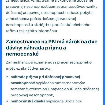
zamestnanca: vznik, trvanie a ukončenie dočasnej
pracovnej neschopnosti zamestnanca, dôvod vzniku
dočasnej pracovnej neschopnosti, miesto pobytu
zamestnanca počas dočasnej pracovnej
neschopnosti a ak dôjde k porušeniu liečebného
režimu, tak aj túto informáciu.
Zamestnanec na PN má nárok na dve
dávky: náhrada príjmu a
nemocenské
Zamestnancovi uznanému za práceneschopného
môžu vzniknúť dva nároky:
náhrada príjmu pri dočasnej pracovnej
neschopnosti
vyplácaná zamestnancovým
zamestnávateľom od 1. najviac do 10. dňa dočasnej
pracovnej neschopnosti,
nemocenská dávka
vyplácaná Sociálnou