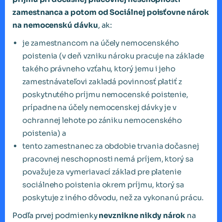
zamestnanca a potom od Sociálnej poisťovne nárok
na nemocenskú dávku
, ak:
je zamestnancom na účely nemocenského
poistenia (v deň vzniku nároku pracuje na základe
takého právneho vzťahu, ktorý jemu i jeho
zamestnávateľovi zakladá povinnosť platiť z
poskytnutého príjmu nemocenské poistenie,
prípadne na účely nemocenskej dávky je v
ochrannej lehote po zániku nemocenského
poistenia) a
tento zamestnanec za obdobie trvania dočasnej
pracovnej neschopnosti nemá príjem, ktorý sa
považuje za vymeriavací základ pre platenie
sociálneho poistenia okrem príjmu, ktorý sa
poskytuje z iného dôvodu, než za vykonanú prácu.
Podľa prvej podmienky
nevznikne nikdy nárok
na