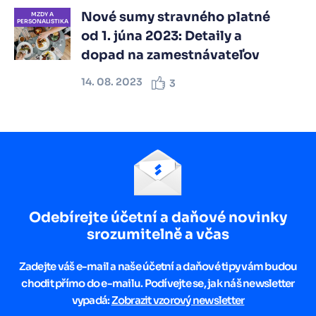
Nové sumy stravného platné
MZDY A
PERSONALISTIKA
od 1. júna 2023: Detaily a
dopad na zamestnávateľov
14. 08. 2023
3
Odebírejte účetní a daňové novinky
srozumitelně a včas
Zadejte váš e-mail a naše účetní a daňové tipy vám budou
chodit přímo do e-mailu. Podívejte se, jak náš newsletter
vypadá:
Zobrazit vzorový newsletter