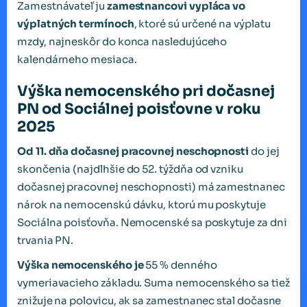
Zamestnávateľ ju
zamestnancovi vypláca vo
výplatných termínoch
, ktoré sú určené na výplatu
mzdy, najneskôr do konca nasledujúceho
kalendárneho mesiaca.
Výška nemocenského pri dočasnej
PN od Sociálnej poisťovne v roku
2025
Od 11. dňa dočasnej pracovnej neschopnosti
do jej
skončenia (najdlhšie do 52. týždňa od vzniku
dočasnej pracovnej neschopnosti) má zamestnanec
nárok na nemocenskú dávku, ktorú mu poskytuje
Sociálna poisťovňa. Nemocenské sa poskytuje za dni
trvania PN.
Výška nemocenského je
55 % denného
vymeriavacieho základu. Suma nemocenského sa tiež
znižuje na polovicu, ak sa zamestnanec stal dočasne