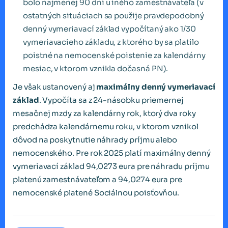
bolo najmenej 90 dní u iného zamestnávateľa (v
ostatných situáciach sa použije pravdepodobný
denný vymeriavací základ vypočítaný ako 1/30
vymeriavacieho základu, z ktorého by sa platilo
poistné na nemocenské poistenie za kalendárny
mesiac, v ktorom vznikla dočasná PN).
Je však ustanovený aj
maximálny denný vymeriavací
základ
. Vypočíta sa z 24-násobku priemernej
mesačnej mzdy za kalendárny rok, ktorý dva roky
predchádza kalendárnemu roku, v ktorom vznikol
dôvod na poskytnutie náhrady príjmu alebo
nemocenského. Pre rok 2025 platí maximálny denný
vymeriavací základ 94,0273 eura pre náhradu príjmu
platenú zamestnávateľom a 94,0274 eura pre
nemocenské platené Sociálnou poisťovňou.