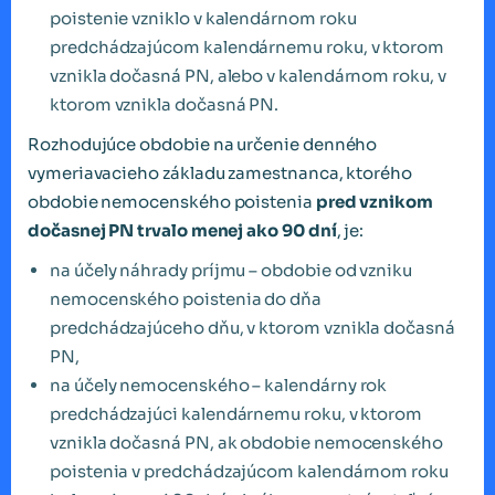
poistenie vzniklo v kalendárnom roku
predchádzajúcom kalendárnemu roku, v ktorom
vznikla dočasná PN, alebo v kalendárnom roku, v
ktorom vznikla dočasná PN.
Rozhodujúce obdobie na určenie denného
vymeriavacieho základu zamestnanca, ktorého
obdobie nemocenského poistenia
pred vznikom
dočasnej PN trvalo menej ako 90 dní
, je:
na účely náhrady príjmu – obdobie od vzniku
nemocenského poistenia do dňa
predchádzajúceho dňu, v ktorom vznikla dočasná
PN,
na účely nemocenského – kalendárny rok
predchádzajúci kalendárnemu roku, v ktorom
vznikla dočasná PN, ak obdobie nemocenského
poistenia v predchádzajúcom kalendárnom roku