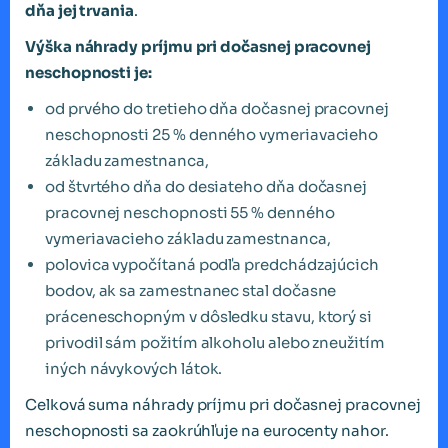
dňa jej trvania
.
Výška náhrady príjmu pri dočasnej pracovnej
neschopnosti je:
od prvého do tretieho dňa dočasnej pracovnej
neschopnosti 25 % denného vymeriavacieho
základu zamestnanca,
od štvrtého dňa do desiateho dňa dočasnej
pracovnej neschopnosti 55 % denného
vymeriavacieho základu zamestnanca,
polovica vypočítaná podľa predchádzajúcich
bodov, ak sa zamestnanec stal dočasne
práceneschopným v dôsledku stavu, ktorý si
privodil sám požitím alkoholu alebo zneužitím
iných návykových látok.
Celková suma náhrady príjmu pri dočasnej pracovnej
neschopnosti sa zaokrúhľuje na eurocenty nahor.