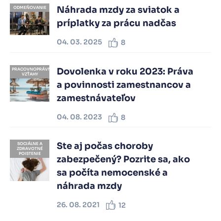
Náhrada mzdy za sviatok a
ODMEŇOVANIE
príplatky za prácu nadčas
04. 03. 2025
8
Dovolenka v roku 2023: Práva
PRACOVNOPRÁVNE
VZŤAHY
a povinnosti zamestnancov a
zamestnávateľov
04. 08. 2023
8
Ste aj počas choroby
SOCIÁLNE A
ZDRAVOTNÉ
POISTENIE
zabezpečený? Pozrite sa, ako
sa počíta nemocenské a
náhrada mzdy
26. 08. 2021
12