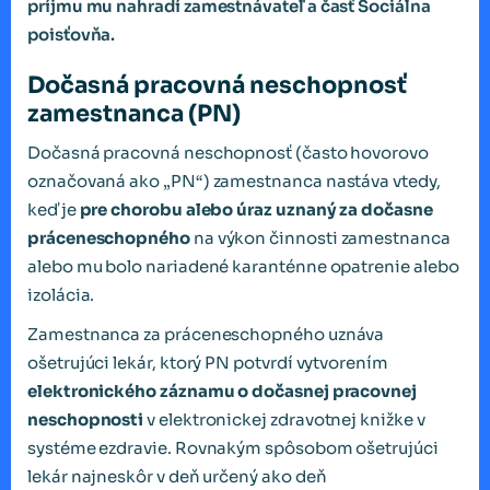
príjmu mu nahradí zamestnávateľ a časť Sociálna
poisťovňa.
Dočasná pracovná neschopnosť
zamestnanca (PN)
Dočasná pracovná neschopnosť (často hovorovo
označovaná ako „PN“) zamestnanca nastáva vtedy,
keď je
pre chorobu alebo úraz uznaný za dočasne
práceneschopného
na výkon činnosti zamestnanca
alebo mu bolo nariadené karanténne opatrenie alebo
izolácia.
Zamestnanca za práceneschopného uznáva
ošetrujúci lekár, ktorý PN potvrdí vytvorením
elektronického záznamu o dočasnej pracovnej
neschopnosti
v elektronickej zdravotnej knižke v
systéme ezdravie. Rovnakým spôsobom ošetrujúci
lekár najneskôr v deň určený ako deň