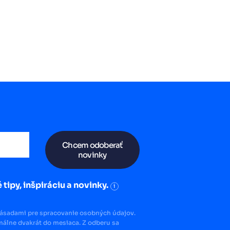
Chcem odoberať
novinky
 tipy, inšpiráciu a novinky.
i
zásadami pre spracovanie osobných údajov.
álne dvakrát do mesiaca. Z odberu sa