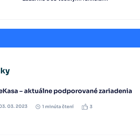
nky
eKasa – aktuálne podporované zariadenia
03. 03. 2023
1 minúta čtení
3