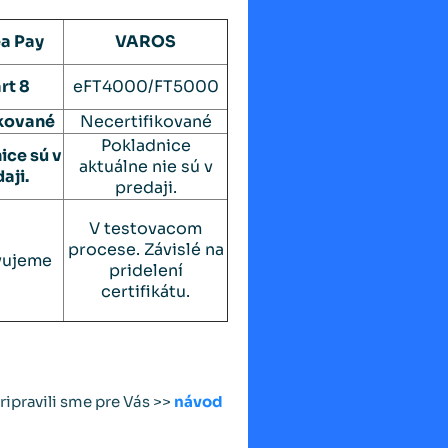
ea Pay
VAROS
rt 8
eFT4000/FT5000
ikované
Necertifikované
Pokladnice
ice sú v
aktuálne nie sú v
aji.
predaji.
V testovacom
procese. Závislé na
vujeme
pridelení
certifikátu.
ripravili sme pre Vás >>
návod