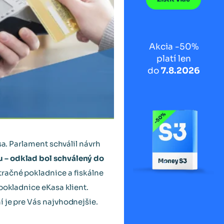
Akcia -50%
platí len
do
7.8.2026
sa. Parlament schválil návrh
 – odklad bol schválený do
račné pokladnice a fiskálne
pokladnice eKasa klient.
 je pre Vás najvhodnejšie.