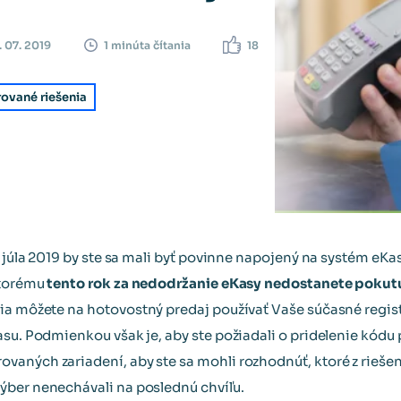
. 07. 2019
18
1 minúta čítania
ované riešenia
. júla 2019 by ste sa mali byť povinne napojený na systém eKa
ktorému
tento rok za nedodržanie eKasy nedostanete pokutu
a môžete na hotovostný predaj používať Vaše súčasné regist
asu. Podmienkou však je, aby ste požiadali o pridelenie kódu 
aných zariadení, aby ste sa mohli rozhodnúť, ktoré z riešení
ýber nenechávali na poslednú chvíľu.