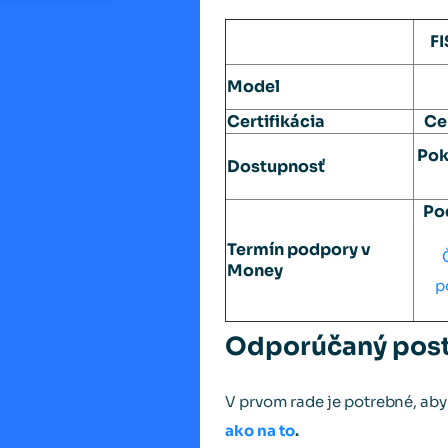
F
Model
Certifikácia
Ce
Pok
Dostupnosť
Po
Termín podpory v
Money
p
Odporúčaný post
V prvom rade je potrebné, aby 
ako na to
.