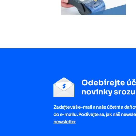
Odebírejte úč
novinky srozu
Zadejte váš e-mail a naše účetní a daň
do e-mailu. Podívejte se, jak náš newsle
newsletter