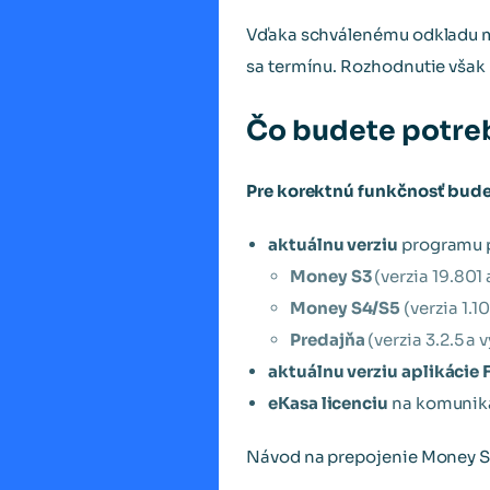
Vďaka schválenému odkladu má
sa termínu. Rozhodnutie však
Čo budete potre
Pre korektnú funkčnosť bude
aktuálnu verziu
programu p
Money S3
(verzia 19.801 
Money S4/S5
(verzia 1.10
Predajňa
(verzia 3.2.5 a 
aktuálnu verziu aplikácie
eKasa licenciu
na komuniká
Návod na prepojenie Money S3