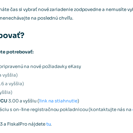
te čas si vybrať nové zariadenie zodpovedne a nemusíte vyb
 nenechávajte na poslednú chvíľu.
bovať?
te potrebovať:
ripravenú na nové požiadavky eKasy
a vyššia)
.6 a vyššia)
vyššia)
 FCU
3.00 a vyššiu (
link na stiahnutie
)
ciu s on-line registračnou pokladnicou (kontaktujte nás na
 a FiskalPro nájdete
tu
.