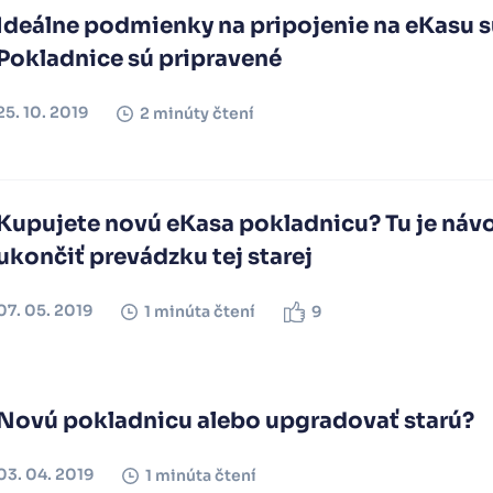
Ideálne podmienky na pripojenie na eKasu sú
Pokladnice sú pripravené
25. 10. 2019
2 minúty čtení
Kupujete novú eKasa pokladnicu? Tu je náv
ukončiť prevádzku tej starej
07. 05. 2019
1 minúta čtení
9
Novú pokladnicu alebo upgradovať starú?
03. 04. 2019
1 minúta čtení