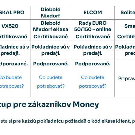
Diebold
ISKAL PRO
ELCOM
Solit
Nixdorf
Diebold
Rady EURO
VX520
Sma
Nixdorf eKasa
50/150 – online
rtifikované
Certifikované
Certifikované
Certif
ladnice sú v
Pokladnice sú v
Pokladnice sú v
Pokladn
predaji.
predaji.
predaji.
pred
dporované.
Podporované.
Podporované.
Čo budete
Čo budete
Čo budete
Pripra
otrebovať?
potrebovať?
potrebovať?
up pre zákazníkov Money
ste si
pre každú pokladnicu požiadali o kód eKasa klient,
p