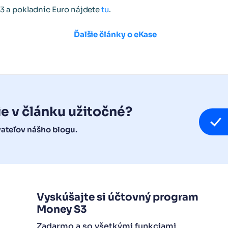
3 a pokladníc Euro nájdete
tu
.
Ďalšie články o eKase
ie v článku užitočné?
vateľov nášho blogu.
Vyskúšajte si účtovný program
Money S3
Zadarmo a so všetkými funkciami