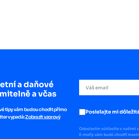
etní a daňové
mitelně a včas
ové tipy vám budou chodit přímo
Posielajte mi dôležité
tter vypadá:
Zobrazit vzorový
Odoslaním súhlasíte s našimi 
E-maily vám budú chodiť maxim