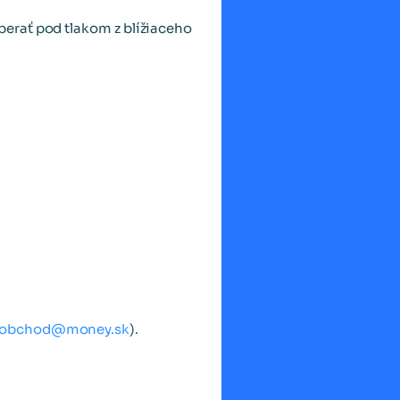
erať pod tlakom z blížiaceho
obchod@money.sk
).