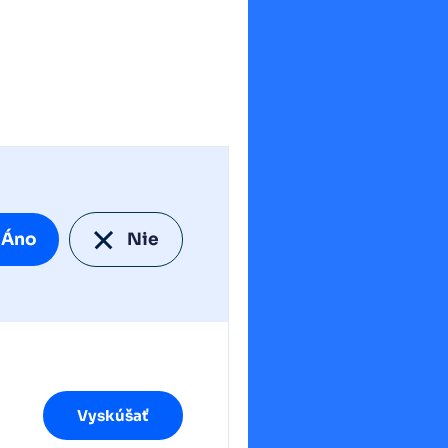
Áno
Nie
Vyskúšať