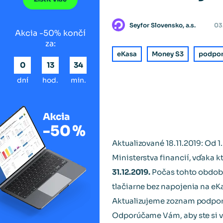
Seyfor Slovensko, a.s.
03
Akcia -50% končí
za:
eKasa
Money S3
podpor
0
13
34
dní
hod.
min.
Aktualizované 18.11.2019: Od 1
Ministerstva financií, vďaka 
31.12.2019.
Počas tohto obdobi
tlačiarne bez napojenia na eK
Aktualizujeme zoznam podporov
Odporúčame Vám, aby ste si v