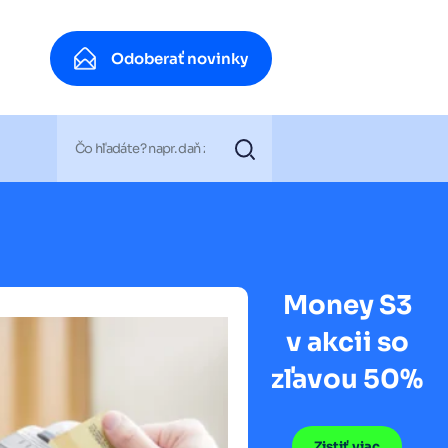
Odoberať novinky
Odoberať novinky
Money S3
v akcii so
zľavou 50%
Zistiť viac