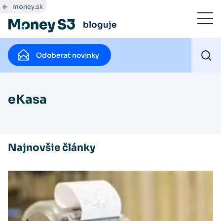
money.sk
bloguje
Odoberať novinky
eKasa
Najnovšie články