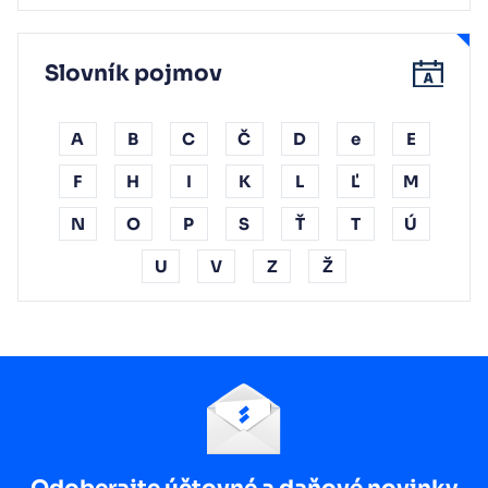
Slovník pojmov
A
B
C
Č
D
e
E
F
H
I
K
L
Ľ
M
N
O
P
S
Ť
T
Ú
U
V
Z
Ž