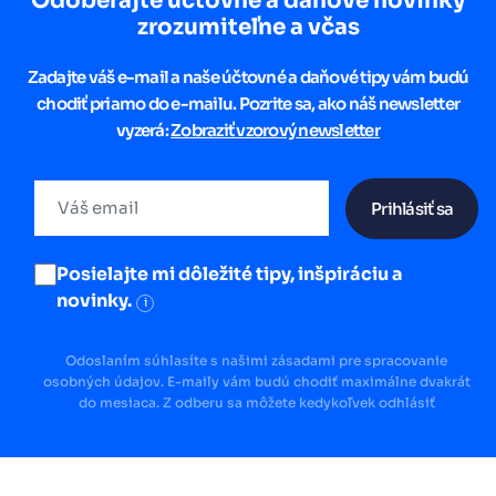
Odoberajte účtovné a daňové novinky
zrozumiteľne a včas
Zadajte váš e-mail a naše účtovné a daňové tipy vám budú
chodiť priamo do e-mailu. Pozrite sa, ako náš newsletter
vyzerá:
Zobraziť vzorový newsletter
Prihlásiť sa
Posielajte mi dôležité tipy, inšpiráciu a
novinky.
i
Odoslaním súhlasíte s našimi zásadami pre spracovanie
osobných údajov. E-maily vám budú chodiť maximálne dvakrát
do mesiaca. Z odberu sa môžete kedykoľvek odhlásiť