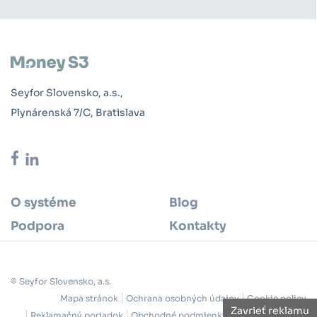
Seyfor Slovensko, a.s.,
Plynárenská 7/C, Bratislava
O systéme
Blog
Podpora
Kontakty
© Seyfor Slovensko, a.s.
Zavrieť reklamu
Mapa stránok
Ochrana osobných údajov
Cookie policy
Reklamačný poriadok
Obchodné podmienky
Licenčná zmluva