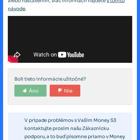
alebo nastavením, viac informácií nájdete
v tomto
návode
.
Boli tieto informácie užitočné?
Áno
Nie
V prípade problémov s Vaším Money S3
kontaktujte prosím našu Zákaznícku
podporu, a to buď písomne priamo v Money