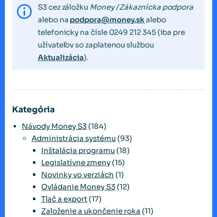
S3 cez záložku
Money / Zákaznícka podpora
alebo na
podpora@money.sk
alebo
telefonicky na čísle 0249 212 345 (iba pre
užívateľov so zaplatenou službou
Aktualizácia
).
Kategória
Návody Money S3
(184)
Administrácia systému
(93)
Inštalácia programu
(18)
Legislatívne zmeny
(15)
Novinky vo verziách
(1)
Ovládanie Money S3
(12)
Tlač a export
(17)
Založenie a ukončenie roka
(11)