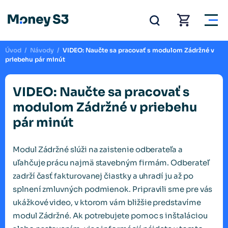
Úvod
/
Návody
/
VIDEO: Naučte sa pracovať s modulom Zádržné v
priebehu pár minút
VIDEO: Naučte sa pracovať s
modulom Zádržné v priebehu
pár minút
Modul Zádržné slúži na zaistenie odberateľa a
uľahčuje prácu najmä stavebným firmám. Odberateľ
zadrží časť fakturovanej čiastky a uhradí ju až po
splnení zmluvných podmienok. Pripravili sme pre vás
ukážkové video, v ktorom vám bližšie predstavíme
modul Zádržné. Ak potrebujete pomoc s inštaláciou