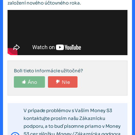
založení nového účtovného roka.
Boli tieto informácie užitočné?
Áno
Nie
V prípade problémov s Vaším Money S3
kontaktujte prosím našu Zákaznícku
podporu, a to buď písomne priamo v Money
S3 cez záložku
Money / Zákaznícka podpora