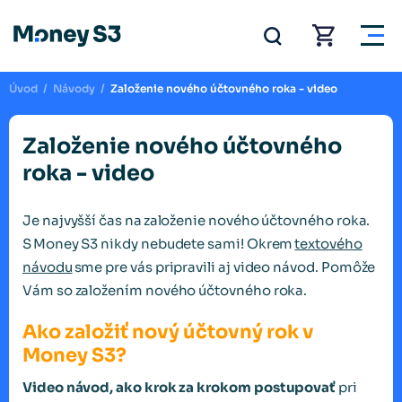
Úvod
/
Návody
/
Založenie nového účtovného roka - video
Založenie nového účtovného
roka - video
Je najvyšší čas na založenie nového účtovného roka.
S Money S3 nikdy nebudete sami! Okrem
textového
návodu
sme pre vás pripravili aj video návod. Pomôže
Vám so založením nového účtovného roka.
Ako založiť nový účtovný rok v
Money S3?
Video návod, ako krok za krokom
postupovať
pri