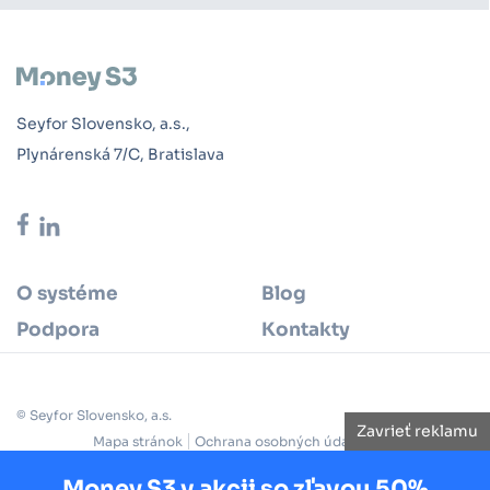
Seyfor Slovensko, a.s.,
Plynárenská 7/C, Bratislava
O systéme
Blog
Podpora
Kontakty
© Seyfor Slovensko, a.s.
Zavrieť reklamu
Mapa stránok
Ochrana osobných údajov
Cookie policy
Reklamačný poriadok
Obchodné podmienky
Licenčná zmluva
Money S3 v akcii so zľavou 50%