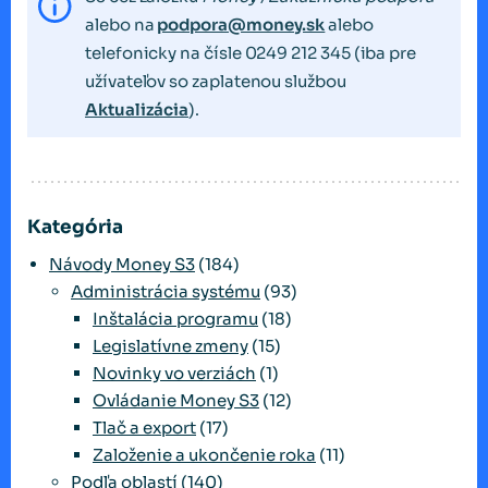
alebo na
podpora@money.sk
alebo
telefonicky na čísle 0249 212 345 (iba pre
užívateľov so zaplatenou službou
Aktualizácia
).
Kategória
Návody Money S3
(184)
Administrácia systému
(93)
Inštalácia programu
(18)
Legislatívne zmeny
(15)
Novinky vo verziách
(1)
Ovládanie Money S3
(12)
Tlač a export
(17)
Založenie a ukončenie roka
(11)
Podľa oblastí
(140)