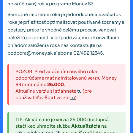
nový účtovný rok v programe Money S3 .
Samotné založenie roka je jednoduché, ale začiatok
roka je príležitosť optimalizovať používané zoznamy a
postupy, preto je vhodné celému procesu venovať
náležitú pozornosť. V prípade záujmu o konzultácie
ohľadom založenia roka nás kontaktujte na
podpora@money.sk
alebo na 02/492 12345.
POZOR: Pred založením nového roka
odporúčame mať nainštalovanú verziu Money
S3 minimálne
26.000
.
Aktuálnu verziu si stiahnete
tu
(pre
používateľov Štart verzie
tu
).
TIP: Ak Vám nie je verzia 26.000 dostupná,
stačí keď uhradíte službu
Aktualizácia
na
zákazníckom portáli
a za chvíľu môžete verziu