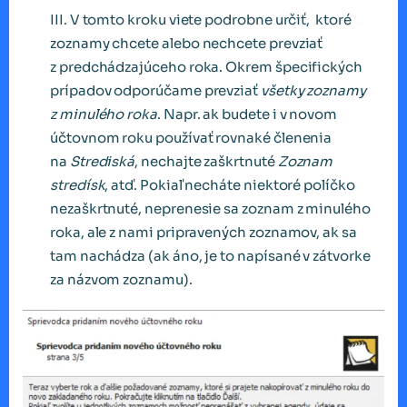
III. V tomto kroku viete podrobne určiť, ktoré
zoznamy chcete alebo nechcete prevziať
z predchádzajúceho roka. Okrem špecifických
prípadov odporúčame prevziať
všetky zoznamy
z minulého roka
. Napr. ak budete i v novom
účtovnom roku používať rovnaké členenia
na
Strediská
, nechajte zaškrtnuté
Zoznam
stredísk
, atď. Pokiaľ necháte niektoré políčko
nezaškrtnuté, neprenesie sa zoznam z minulého
roka, ale z nami pripravených zoznamov, ak sa
tam nachádza (ak áno, je to napísané v zátvorke
za názvom zoznamu).