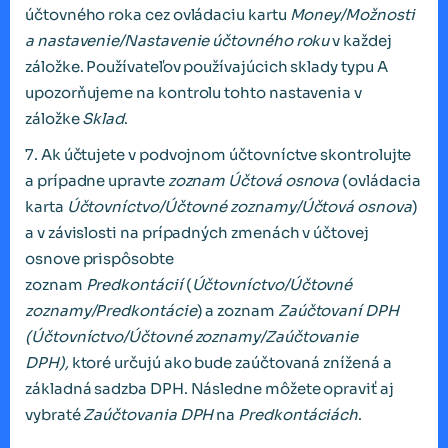
účtovného roka cez ovládaciu kartu
Money/Možnosti
a nastavenie/Nastavenie účtovného roku
v každej
záložke. Používateľov používajúcich sklady typu A
upozorňujeme na kontrolu tohto nastavenia v
záložke
Sklad
.
7. Ak účtujete v podvojnom účtovníctve skontrolujte
a prípadne upravte
zoznam
Účtová osnova
(ovládacia
karta
Účtovníctvo/Účtovné zoznamy/Účtová osnova
)
a v závislosti na prípadných zmenách v účtovej
osnove prispôsobte
zoznam
Predkontácií
(
Účtovníctvo/Účtovné
zoznamy/Predkontácie
) a zoznam
Zaúčtovaní DPH
(Účtovníctvo/Účtovné zoznamy/Zaúčtovanie
DPH),
ktoré určujú ako bude zaúčtovaná znížená a
základná sadzba DPH. Následne môžete opraviť aj
vybraté
Zaúčtovania DPH
na
Predkontáciách
.