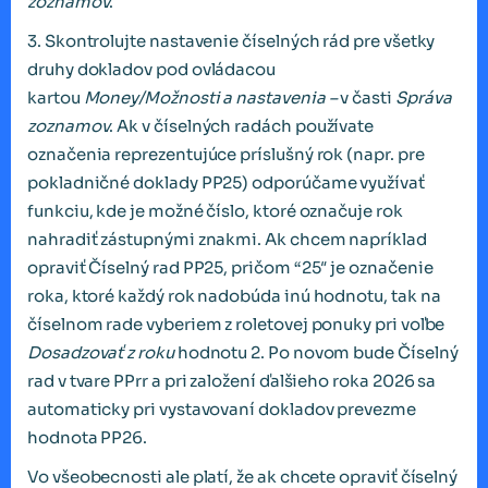
zoznamov
.
3. Skontrolujte nastavenie číselných rád pre všetky
druhy dokladov pod ovládacou
kartou
Money/Možnosti a nastavenia –
v časti
Správa
zoznamov
. Ak v číselných radách používate
označenia reprezentujúce príslušný rok (napr. pre
pokladničné doklady PP25) odporúčame využívať
funkciu, kde je možné číslo, ktoré označuje rok
nahradiť zástupnými znakmi. Ak chcem napríklad
opraviť Číselný rad PP25, pričom “25″ je označenie
roka, ktoré každý rok nadobúda inú hodnotu, tak na
číselnom rade vyberiem z roletovej ponuky pri voľbe
Dosadzovať z roku
hodnotu 2. Po novom bude Číselný
rad v tvare PPrr a pri založení ďalšieho roka 2026 sa
automaticky pri vystavovaní dokladov prevezme
hodnota PP26.
Vo všeobecnosti ale platí, že ak chcete opraviť číselný