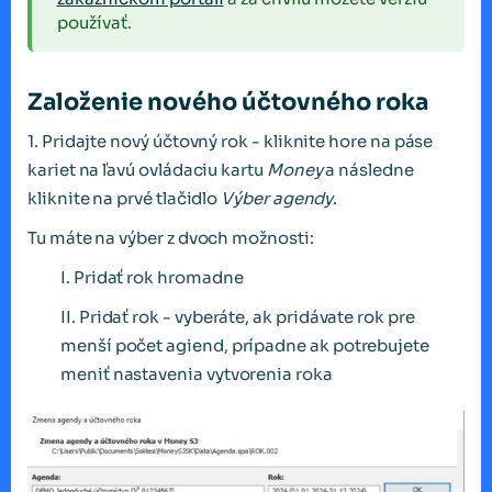
používať.
Založenie nového účtovného roka
1. Pridajte nový účtovný rok - kliknite hore na páse
kariet na ľavú ovládaciu kartu
Money
a následne
kliknite na prvé tlačidlo
Výber agendy
.
Tu máte na výber z dvoch možnosti:
I. Pridať rok hromadne
II. Pridať rok - vyberáte, ak pridávate rok pre
menší počet agiend, prípadne ak potrebujete
meniť nastavenia vytvorenia roka