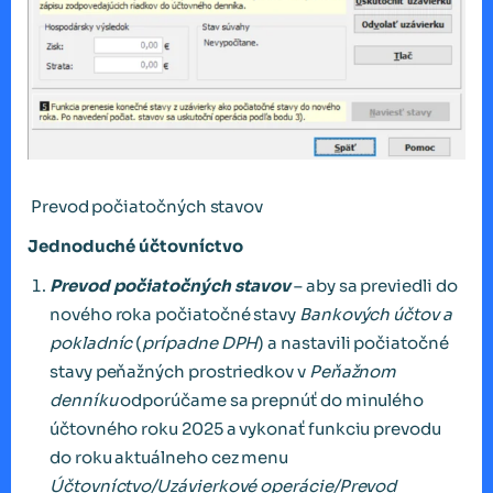
Prevod počiatočných stavov
Jednoduché účtovníctvo
Prevod počiatočných stavov
– aby sa previedli do
nového roka počiatočné stavy
Bankových účtov a
pokladníc
(
prípadne DPH
) a nastavili počiatočné
stavy peňažných prostriedkov v
Peňažnom
denníku
odporúčame sa prepnúť do minulého
účtovného roku 2025 a vykonať funkciu prevodu
do roku aktuálneho cez menu
Účtovníctvo/Uzávierkové operácie/Prevod