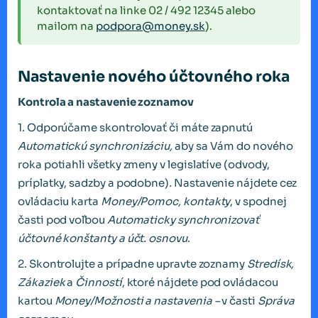
kontaktovať na linke 02 / 492 12345 alebo
mailom na
podpora@money.sk
).
Nastavenie nového účtovného roka
Kontrola a nastavenie zoznamov
1. Odporúčame skontrolovať či máte zapnutú
Automatickú synchronizáciu,
aby sa Vám do nového
roka potiahli všetky zmeny v legislatíve (odvody,
príplatky, sadzby a podobne)
.
Nastavenie nájdete cez
ovládaciu karta
Money/Pomoc, kontakty
, v spodnej
časti pod voľbou
Automaticky synchronizovať
účtovné konštanty a účt. osnovu
.
2. Skontrolujte a prípadne upravte zoznamy
Stredísk,
Zákaziek
a
Činností
, ktoré nájdete pod ovládacou
kartou
Money/Možnosti a nastavenia –
v časti
Správa