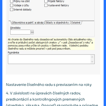
Nastavenie číselného radu s previazaním na roky
4. V závislosti na úpravách číselných radov,
predkontácií a kontrolingových premenných
(stredisko, zákazka, činnosť) skontrolujte a prípadne