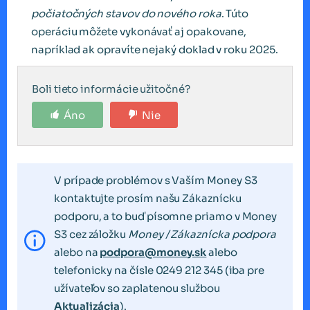
počiatočných stavov do nového roka
. Túto
operáciu môžete vykonávať aj opakovane,
napríklad ak opravíte nejaký doklad v roku 2025.
Boli tieto informácie užitočné?
Áno
Nie
V prípade problémov s Vaším Money S3
kontaktujte prosím našu Zákaznícku
podporu, a to buď písomne priamo v Money
S3 cez záložku
Money / Zákaznícka podpora
alebo na
podpora@money.sk
alebo
telefonicky na čísle 0249 212 345 (iba pre
užívateľov so zaplatenou službou
Aktualizácia
).