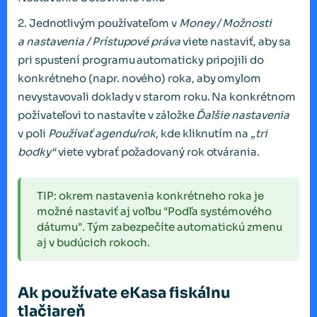
2. Jednotlivým používateľom v
Money / Možnosti
a nastavenia / Prístupové práva
viete nastaviť, aby sa
pri spustení programu automaticky pripojili do
konkrétneho (napr. nového) roka, aby omylom
nevystavovali doklady v starom roku. Na konkrétnom
požívateľovi to nastavíte v záložke
Ďalšie nastavenia
v poli
Používať agendu/rok
, kde kliknutím na
„tri
bodky“
viete vybrať požadovaný rok otvárania.
TIP: okrem nastavenia konkrétneho roka je
možné nastaviť aj voľbu "Podľa systémového
dátumu". Tým zabezpečíte automatickú zmenu
aj v budúcich rokoch.
Ak používate eKasa fiskálnu
tlačiareň