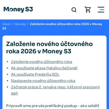
Úvod
/
Návody
/
Založenie nového účtovného roka 2026 v Money
S3
Založenie nového účtovného
roka 2026 v Money S3
Založenie nového účtovného roka
Ak používate eKasa fiskálnu tlačiareň
Ak používate Predajňu SQL
Nastavenie nového účtovného roka
Začiatok práce 2. januára resp. Váš prvý pracovný
deň
Pripravili sme pre vás prehľadný postup - ako založiť