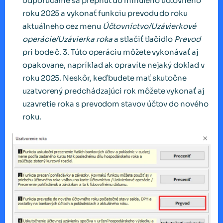
odporúčame sa prepnúť do minulého účtovného
roku 2025 a vykonať funkciu prevodu do roku
aktuálneho cez menu
Účtovníctvo/Uzávierkové
operácie/Uzávierka roka
a stlačiť tlačidlo
Prevod
pri bode č. 3. Túto operáciu môžete vykonávať aj
opakovane, napríklad ak opravíte nejaký doklad v
roku 2025. Neskôr, keď budete mať skutočne
uzatvorený predchádzajúci rok môžete vykonať aj
uzavretie roka s prevodom stavov účtov do nového
roku.