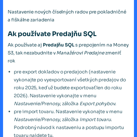
Nastavenie nových číselných radov pre pokladničné
a fiškálne zariadenia
Ak používate Predajňu SQL
Ak používate aj
Predajňu SQL
s prepojením na Money
S3, tak nezabudnite v
Manažérovi Predajne
zmeniť
rok
pre export dokladov o predajoch (nastavenie
vykonajte po vyexportovaní všetkých predajov do
roku 2025, keď už budete exportovať len do roku
2026). Nastavenie vykonajte v menu
Nastavenie/Prenosy
, záložka
Export pohybov.
pre import tovaru. Nastavenie vykonajte v menu
Nastavenie/Prenosy
, záložka
Import tovaru.
Podrobný návod k nastaveniu a postupu importu
tovaru najdete
tu
.