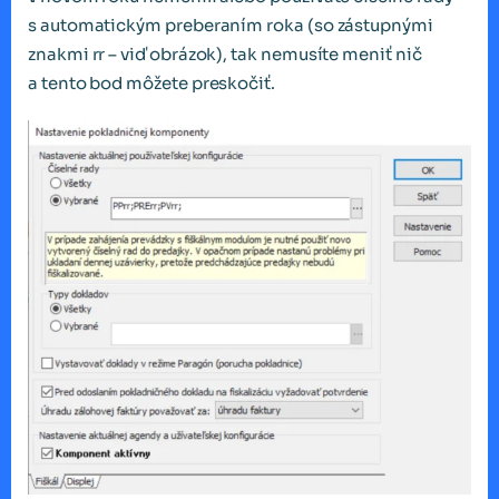
s automatickým preberaním roka (so zástupnými
znakmi rr – viď obrázok), tak nemusíte meniť nič
a tento bod môžete preskočiť.