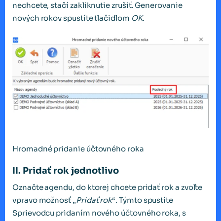
nechcete, stačí zakliknutie zrušiť. Generovanie
nových rokov spustíte tlačidlom
OK
.
Hromadné pridanie účtovného roka
II. Pridať rok jednotlivo
Označte agendu, do ktorej chcete pridať rok a zvoľte
vpravo možnosť „
Pridať rok
“. Týmto spustíte
Sprievodcu pridaním nového účtovného roka, s