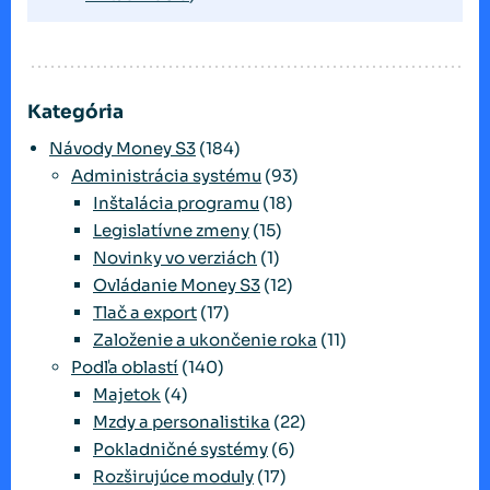
Kategória
Návody Money S3
(184)
Administrácia systému
(93)
Inštalácia programu
(18)
Legislatívne zmeny
(15)
Novinky vo verziách
(1)
Ovládanie Money S3
(12)
Tlač a export
(17)
Založenie a ukončenie roka
(11)
Podľa oblastí
(140)
Majetok
(4)
Mzdy a personalistika
(22)
Pokladničné systémy
(6)
Rozširujúce moduly
(17)