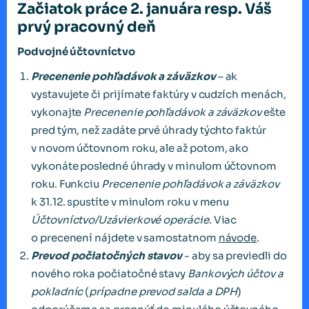
Začiatok práce 2. januára resp. Váš
prvý pracovný deň
Podvojné účtovníctvo
Precenenie pohľadávok a záväzkov
– ak
vystavujete či prijímate faktúry v cudzích menách,
vykonajte
Precenenie pohľadávok a záväzkov
ešte
pred tým, než zadáte prvé úhrady týchto faktúr
v novom účtovnom roku, ale až potom, ako
vykonáte posledné úhrady v minulom účtovnom
roku. Funkciu
Precenenie pohľadávok a záväzkov
k 31.12. spustíte v minulom roku v menu
Účtovníctvo/Uzávierkové operácie
. Viac
o precenení nájdete v samostatnom
návode
.
Prevod počiatočných stavov
- aby sa previedli do
nového roka počiatočné stavy
Bankových účtov a
pokladníc
(
prípadne prevod salda a DPH
)