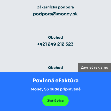
Zákaznícka podpora
podpora@money.sk
Obchod
+421 249 212 323
Zavrieť reklamu
Obchod
obchod@money.sk
Povinná eFaktúra
Money S3 bude pripravené
Zistiť viac