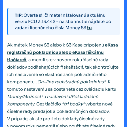
TIP:
Overte si, či máte inštalovanú aktuálnu
verziu FCU 3.13.442 - na stiahnutie nájdete po
zadaní licenčného čísla Money S3
tu
.
Ak máte k Money S3 alebo k S3 Kase pripojenú
eKasa
registračnú pokladnicu alebo eKasa fiškálnu
tlačiareň
, a menili ste v novom roku číselné rady
dokladov podliehajúcich fiskalizácií, tak skontrolujte
ich nastavenie vo vlastnostiach pokladničného
komponentu
„On-line registračnú pokladnicu“
. K
tomuto nastaveniu sa dostanete cez ovládaciu kartu
Money/Možnosti a nastavenia/Pokladničné
komponenty
. Cez tlačidlo
“tri bodky”
vyberte nové
číselne rady predajok a pokladničných dokladov.
V prípade, ak ste pre tieto doklady číselné rady
v novom roku nemenili alebo používate číselné rady