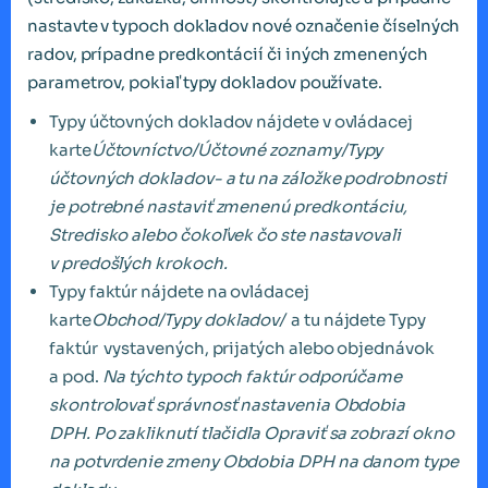
nastavte v typoch dokladov nové označenie číselných
radov, prípadne predkontácií či iných zmenených
parametrov, pokiaľ typy dokladov používate.
Typy účtovných dokladov nájdete v ovládacej
karte
Účtovníctvo/Účtovné zoznamy/Typy
účtovných dokladov- a tu na záložke podrobnosti
je potrebné nastaviť zmenenú predkontáciu,
Stredisko alebo čokoľvek čo ste nastavovali
v predošlých krokoch.
Typy faktúr nájdete na ovládacej
karte
Obchod/Typy dokladov/
a tu nájdete Typy
faktúr vystavených, prijatých alebo objednávok
a pod.
Na týchto typoch faktúr odporúčame
skontrolovať správnosť nastavenia Obdobia
DPH.
Po zakliknutí tlačidla Opraviť sa zobrazí okno
na potvrdenie zmeny Obdobia DPH na danom type