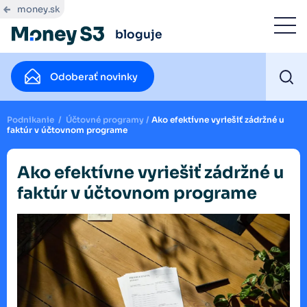
money.sk
bloguje
Odoberať novinky
Podnikanie
/
Účtovné programy
/
Ako efektívne vyriešiť zádržné u
faktúr v účtovnom programe
Ako efektívne vyriešiť zádržné u
faktúr v účtovnom programe