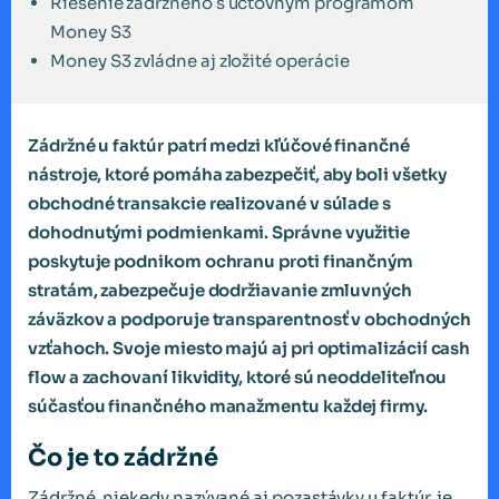
Riešenie zádržného s účtovným programom
Money S3
Money S3 zvládne aj zložité operácie
Zádržné u faktúr patrí medzi kľúčové finančné
nástroje, ktoré pomáha zabezpečiť, aby boli všetky
obchodné transakcie realizované v súlade s
dohodnutými podmienkami. Správne využitie
poskytuje podnikom ochranu proti finančným
stratám, zabezpečuje dodržiavanie zmluvných
záväzkov a podporuje transparentnosť v obchodných
vzťahoch. Svoje miesto majú aj pri optimalizácií cash
flow a zachovaní likvidity, ktoré sú neoddeliteľnou
súčasťou finančného manažmentu každej firmy.
Čo je to zádržné
Zádržné, niekedy nazývané aj pozastávky u faktúr, je