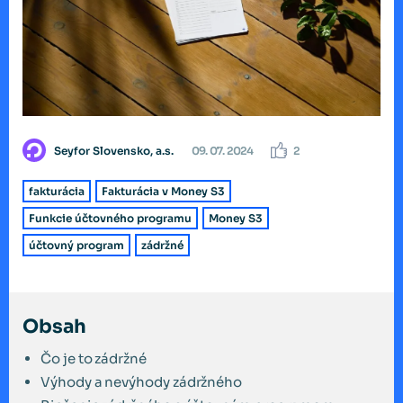
Seyfor Slovensko, a.s.
09. 07. 2024
2
fakturácia
Fakturácia v Money S3
Funkcie účtovného programu
Money S3
účtovný program
zádržné
Obsah
Čo je to zádržné
Výhody a nevýhody zádržného