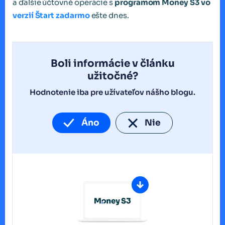
a ďalšie účtovné operácie s
programom Money S3 vo
verzií Štart zadarmo
ešte dnes.
Boli informácie v článku
užitočné?
Hodnotenie iba pre užívateľov nášho blogu.
Áno
Nie