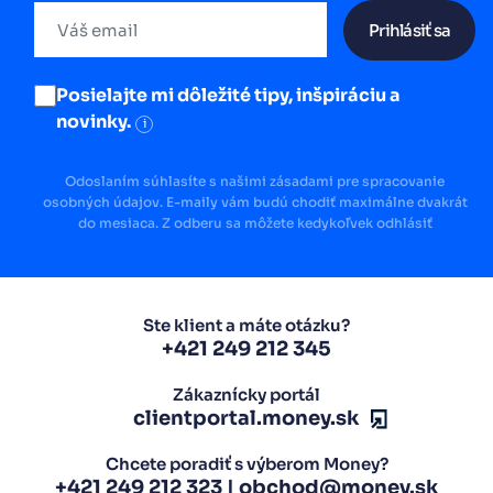
Prihlásiť sa
Posielajte mi dôležité tipy, inšpiráciu a
novinky.
i
Odoslaním súhlasíte s našimi zásadami pre spracovanie
osobných údajov. E-maily vám budú chodiť maximálne dvakrát
do mesiaca. Z odberu sa môžete kedykoľvek odhlásiť
Ste klient a máte otázku?
+421 249 212 345
Zákaznícky portál
clientportal.money.sk
Chcete poradiť s výberom Money?
+421 249 212 323
|
obchod@money.sk