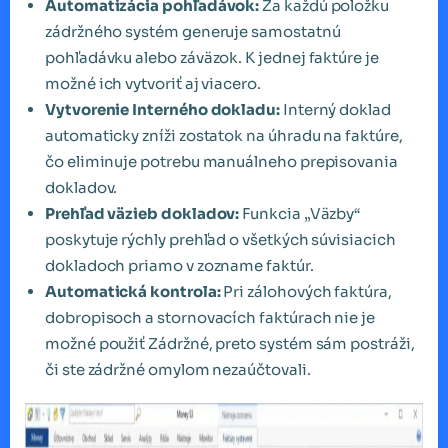
Automatizácia pohľadávok:
Za každú položku
zádržného systém generuje samostatnú
pohľadávku alebo záväzok. K jednej faktúre je
možné ich vytvoriť aj viacero.
Vytvorenie Interného dokladu:
Interný doklad
automaticky zníži zostatok na úhradu na faktúre,
čo eliminuje potrebu manuálneho prepisovania
dokladov.
Prehľad väzieb dokladov:
Funkcia „Väzby“
poskytuje rýchly prehľad o všetkých súvisiacich
dokladoch priamo v zozname faktúr.
Automatická kontrola:
Pri zálohových faktúra,
dobropisoch a stornovacích faktúrach nie je
možné použiť Zádržné, preto systém sám postráži,
či ste zádržné omylom nezaúčtovali.