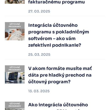
fakturačnému programu
27. 03. 2025
Integrácia účtovného
ÚČTOVNÉ
PROGRAMY
programu s pokladničným
softvérom – ako vám
zefektívni podnikanie?
25. 03. 2025
V akom formáte musíte mať
ÚČTOVNÉ
PROGRAMY
dáta pre hladký prechod na
účtovný program?
13. 03. 2025
Ako integrácia účtovného
ÚČTOVNÉ
PROGRAMY