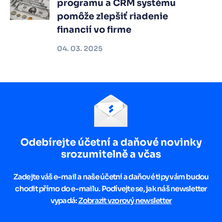
programu a CRM systému
pomôže zlepšiť riadenie
financií vo firme
04. 03. 2025
Odebírejte účetní a daňové novinky
srozumitelně a včas
Zadejte váš e-mail a naše účetní a daňové tipy vám budou
chodit přímo do e-mailu. Podívejte se, jak náš newsletter
vypadá:
Zobrazit vzorový newsletter