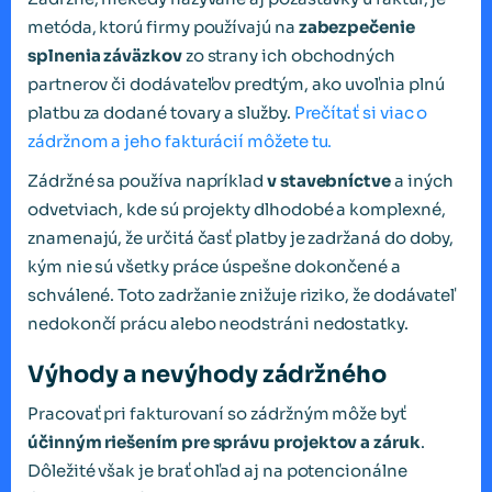
metóda, ktorú firmy používajú na
zabezpečenie
splnenia záväzkov
zo strany ich obchodných
partnerov či dodávateľov predtým, ako uvoľnia plnú
platbu za dodané tovary a služby.
Prečítať si viac o
zádržnom a jeho fakturácií môžete tu.
Zádržné sa používa napríklad
v stavebníctve
a iných
odvetviach, kde sú projekty dlhodobé a komplexné,
znamenajú, že určitá časť platby je zadržaná do doby,
kým nie sú všetky práce úspešne dokončené a
schválené. Toto zadržanie znižuje riziko, že dodávateľ
nedokončí prácu alebo neodstráni nedostatky.
Výhody a nevýhody zádržného
Pracovať pri fakturovaní so zádržným môže byť
účinným riešením pre správu projektov a záruk
.
Dôležité však je brať ohľad aj na potencionálne