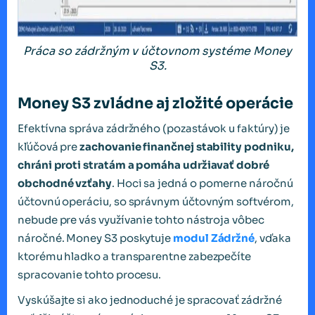
Práca so zádržným v účtovnom systéme Money
S3.
Money S3 zvládne aj zložité operácie
Efektívna správa zádržného (pozastávok u faktúry) je
kľúčová pre
zachovanie finančnej stability podniku,
chráni proti stratám a pomáha udržiavať dobré
obchodné vzťahy
. Hoci sa jedná o pomerne náročnú
účtovnú operáciu, so správnym účtovným softvérom,
nebude pre vás využívanie tohto nástroja vôbec
náročné. Money S3 poskytuje
modul Zádržné
, vďaka
ktorému hladko a transparentne zabezpečíte
spracovanie tohto procesu.
Vyskúšajte si ako jednoduché je spracovať zádržné