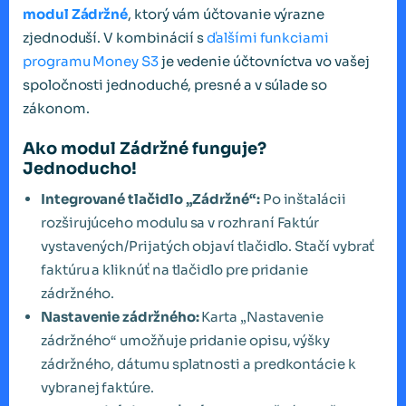
modul Zádržné
, ktorý vám účtovanie výrazne
zjednoduší. V kombinácií s
ďalšími funkciami
programu Money S3
je vedenie účtovníctva vo vašej
spoločnosti jednoduché, presné a v súlade so
zákonom.
Ako modul Zádržné funguje?
Jednoducho!
Integrované tlačidlo „Zádržné“:
Po inštalácii
rozširujúceho modulu sa v rozhraní Faktúr
vystavených/Prijatých objaví tlačidlo. Stačí vybrať
faktúru a kliknúť na tlačidlo pre pridanie
zádržného.
Nastavenie zádržného:
Karta „Nastavenie
zádržného“ umožňuje pridanie opisu, výšky
zádržného, dátumu splatnosti a predkontácie k
vybranej faktúre.