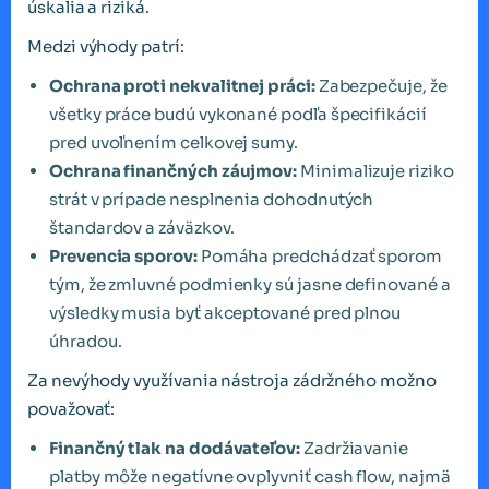
úskalia a riziká.
Medzi výhody patrí:
Ochrana proti nekvalitnej práci:
Zabezpečuje, že
všetky práce budú vykonané podľa špecifikácií
pred uvoľnením celkovej sumy.
Ochrana finančných záujmov:
Minimalizuje riziko
strát v prípade nesplnenia dohodnutých
štandardov a záväzkov.
Prevencia sporov:
Pomáha predchádzať sporom
tým, že zmluvné podmienky sú jasne definované a
výsledky musia byť akceptované pred plnou
úhradou.
Za nevýhody využívania nástroja zádržného možno
považovať:
Finančný tlak na dodávateľov:
Zadržiavanie
platby môže negatívne ovplyvniť cash flow, najmä