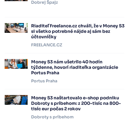
Dobrej Špajz
Riaditeľ Freelance.cz chváli, že v Money S3
si všetko potrebné nájde aj sám bez
účtovníčky
FREELANCE.CZ
Money S3 nám ušetrilo 40 hodín
týždenne, hovorí riaditeľka organizácie
Portus Praha
Portus Praha
Money S3 naštartovalo e-shop podniku
Dobroty s príbehom: z 200-tisíc na 800-
tisíc eur počas 2 rokov
Dobroty s príbehom