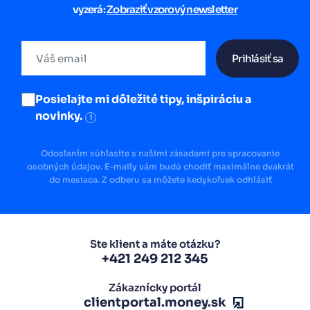
vyzerá:
Zobraziť vzorový newsletter
Prihlásiť sa
Posielajte mi dôležité tipy, inšpiráciu a
novinky.
i
Odoslaním súhlasíte s našimi zásadami pre spracovanie
osobných údajov. E-maily vám budú chodiť maximálne dvakrát
do mesiaca. Z odberu sa môžete kedykoľvek odhlásiť
Ste klient a máte otázku?
+421 249 212 345
Zákaznícky portál
clientportal.money.sk