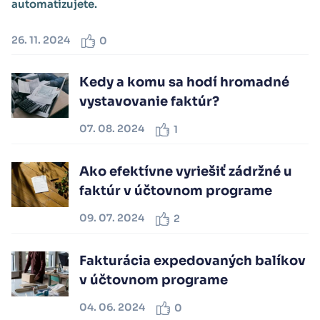
automatizujete.
26. 11. 2024
0
Kedy a komu sa hodí hromadné
vystavovanie faktúr?
07. 08. 2024
1
Ako efektívne vyriešiť zádržné u
faktúr v účtovnom programe
09. 07. 2024
2
Fakturácia expedovaných balíkov
v účtovnom programe
04. 06. 2024
0