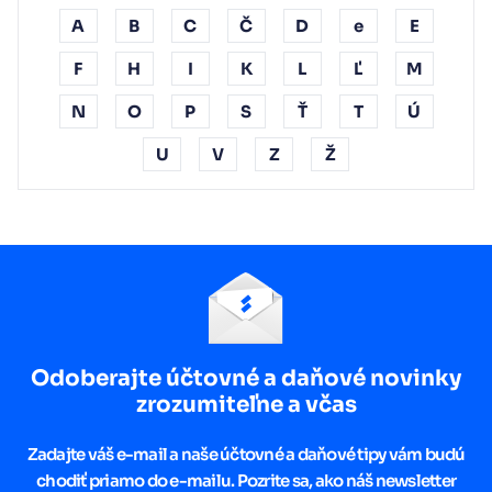
A
B
C
Č
D
e
E
F
H
I
K
L
Ľ
M
N
O
P
S
Ť
T
Ú
U
V
Z
Ž
Odoberajte účtovné a daňové novinky
zrozumiteľne a včas
Zadajte váš e-mail a naše účtovné a daňové tipy vám budú
chodiť priamo do e-mailu. Pozrite sa, ako náš newsletter