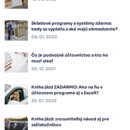
Skladové programy a systémy zdarma:
kedy sa vyplatia a aké majú obmedzenie?
06. 01. 2022
Čo je podvojné účtovníctvo a kto ho
musí viesť
20. 12. 2021
Kniha jázd ZADARMO: Ako na ňu v
účtovnom programe aj v Exceli?
25. 01. 2023
Kniha jázd: zrozumiteľný návod aj pre
začiatočníkov