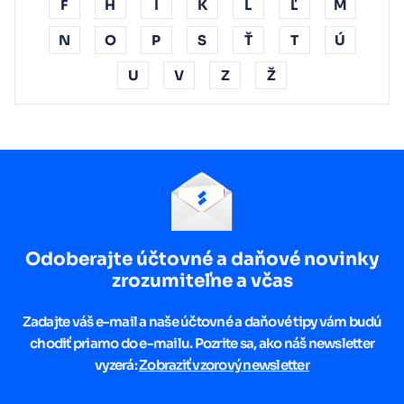
F
H
I
K
L
Ľ
M
N
O
P
S
Ť
T
Ú
U
V
Z
Ž
Odoberajte účtovné a daňové novinky
zrozumiteľne a včas
Zadajte váš e-mail a naše účtovné a daňové tipy vám budú
chodiť priamo do e-mailu. Pozrite sa, ako náš newsletter
vyzerá:
Zobraziť vzorový newsletter