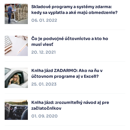
Skladové programy a systémy zdarma:
kedy sa vyplatia a aké majú obmedzenie?
06. 01. 2022
Čo je podvojné účtovníctvo a kto ho
musí viesť
20. 12. 2021
Kniha jázd ZADARMO: Ako na ňu v
účtovnom programe aj v Exceli?
25. 01. 2023
Kniha jázd: zrozumiteľný návod aj pre
začiatočníkov
01. 09. 2020