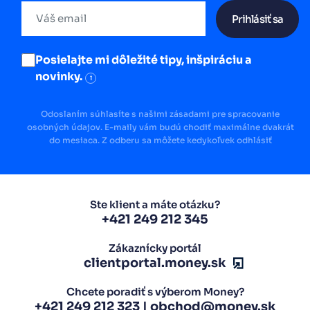
Prihlásiť sa
Posielajte mi dôležité tipy, inšpiráciu a
novinky.
i
Odoslaním súhlasíte s našimi zásadami pre spracovanie
osobných údajov. E-maily vám budú chodiť maximálne dvakrát
do mesiaca. Z odberu sa môžete kedykoľvek odhlásiť
Ste klient a máte otázku?
+421 249 212 345
Zákaznícky portál
clientportal.money.sk
Chcete poradiť s výberom Money?
+421 249 212 323
|
obchod@money.sk