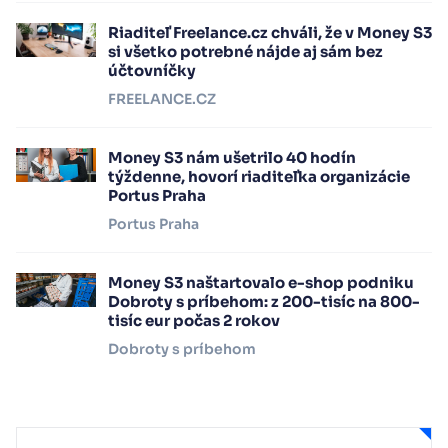
Riaditeľ Freelance.cz chváli, že v Money S3
si všetko potrebné nájde aj sám bez
účtovníčky
FREELANCE.CZ
Money S3 nám ušetrilo 40 hodín
týždenne, hovorí riaditeľka organizácie
Portus Praha
Portus Praha
Money S3 naštartovalo e-shop podniku
Dobroty s príbehom: z 200-tisíc na 800-
tisíc eur počas 2 rokov
Dobroty s príbehom