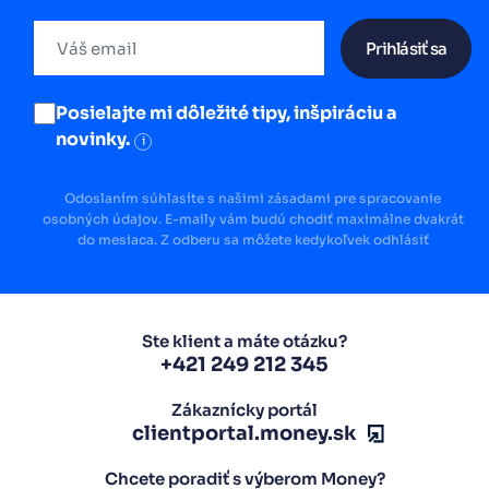
Prihlásiť sa
Posielajte mi dôležité tipy, inšpiráciu a
novinky.
i
Odoslaním súhlasíte s našimi zásadami pre spracovanie
osobných údajov. E-maily vám budú chodiť maximálne dvakrát
do mesiaca. Z odberu sa môžete kedykoľvek odhlásiť
Ste klient a máte otázku?
+421 249 212 345
Zákaznícky portál
clientportal.money.sk
Chcete poradiť s výberom Money?