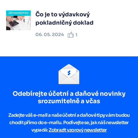
Čo je to výdavkový
ÚČTOVNÍCTVO
pokladničný doklad
06. 05. 2024
1
Odebírejte účetní a daňové novinky
srozumitelně a včas
Zadejte váš e-mail a naše účetní a daňové tipy vám budou
chodit přímo do e-mailu. Podívejte se, jak náš newsletter
vypadá:
Zobrazit vzorový newsletter