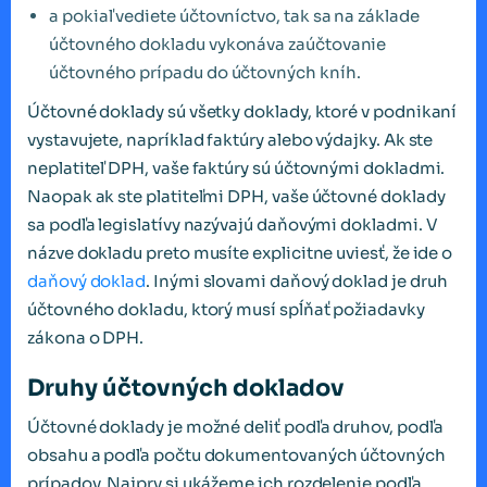
a pokiaľ vediete účtovníctvo, tak sa na základe
účtovného dokladu vykonáva zaúčtovanie
účtovného prípadu do účtovných kníh.
Účtovné doklady sú všetky doklady, ktoré v podnikaní
vystavujete, napríklad faktúry alebo výdajky. Ak ste
neplatiteľ DPH, vaše faktúry sú účtovnými dokladmi.
Naopak ak ste platiteľmi DPH, vaše účtovné doklady
sa podľa legislatívy nazývajú daňovými dokladmi. V
názve dokladu preto musíte explicitne uviesť, že ide o
daňový doklad
. Inými slovami daňový doklad je druh
účtovného dokladu, ktorý musí spĺňať požiadavky
zákona o DPH.
Druhy účtovných dokladov
Účtovné doklady je možné deliť podľa druhov, podľa
obsahu a podľa počtu dokumentovaných účtovných
prípadov. Najprv si ukážeme ich rozdelenie podľa