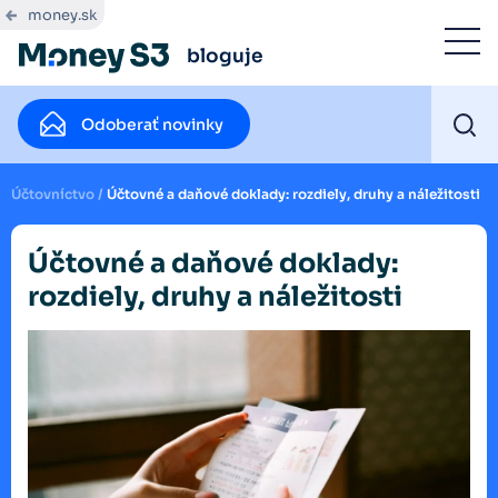
money.sk
bloguje
Odoberať novinky
Účtovníctvo
/
Účtovné a daňové doklady: rozdiely, druhy a náležitosti
Účtovné a daňové doklady:
rozdiely, druhy a náležitosti