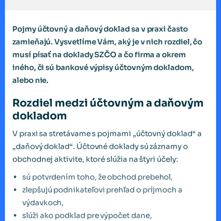
Pojmy účtovný a daňový doklad sa v praxi často
zamieňajú. Vysvetlíme Vám, aký je v nich rozdiel, čo
musí písať na doklady SZČO a čo firma a okrem
iného, či sú bankové výpisy účtovným dokladom,
alebo nie.
Rozdiel medzi účtovným a daňovým
dokladom
V praxi sa stretávame s pojmami „účtovný doklad“ a
„daňový doklad“. Účtovné doklady sú záznamy o
obchodnej aktivite, ktoré slúžia na štyri účely:
sú potvrdením toho, že obchod prebehol,
zlepšujú podnikateľovi prehľad o príjmoch a
výdavkoch,
slúži ako podklad pre výpočet dane,