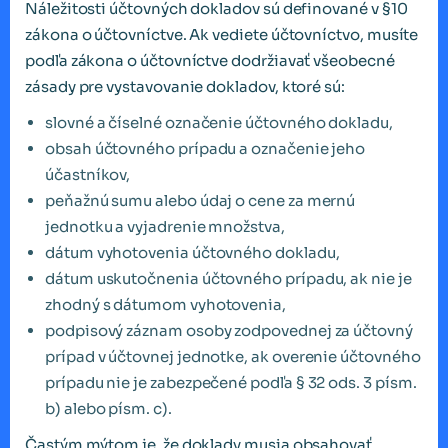
Náležitosti účtovných dokladov sú definované v §10
zákona o účtovníctve. Ak vediete účtovníctvo, musíte
podľa zákona o účtovníctve dodržiavať všeobecné
zásady pre vystavovanie dokladov, ktoré sú:
slovné a číselné označenie účtovného dokladu,
obsah účtovného prípadu a označenie jeho
účastníkov,
peňažnú sumu alebo údaj o cene za mernú
jednotku a vyjadrenie množstva,
dátum vyhotovenia účtovného dokladu,
dátum uskutočnenia účtovného prípadu, ak nie je
zhodný s dátumom vyhotovenia,
podpisový záznam osoby zodpovednej za účtovný
prípad v účtovnej jednotke, ak overenie účtovného
prípadu nie je zabezpečené podľa § 32 ods. 3 písm.
b) alebo písm. c).
Častým mýtom je, že doklady musia obsahovať