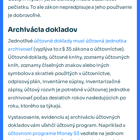
pečiatku. To ale zákon nepredpisuje a jeho používanie
je dobrovoľné.
Archivácia dokladov
Jednotlivé
účtovné doklady musí účtovná jednotka
archivovať
(vyplýva to z § 35 zákona o účtovníctve).
Účtovné doklady, účtovné knihy, zoznamy účtovných
kníh, zoznamy číselných znakov alebo iných
symbolov a skratiek použitých v účtovníctve,
odpisový plán, inventúrne súpisy, inventarizačné
zápisy, účtový rozvrh je potrebné v účtovnej jednotke
archivovať počas desiatich rokov nasledujúcich po
roku, ktorého sa týkajú.
Vystavovanie, evidenciu aj archiváciu účtovných
dokladov vám uľahčí účtovný program. Napríklad v
účtovnom programe Money S3
vediete na jednom