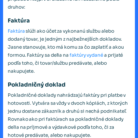
druhov:
Faktúra
Faktúra
slúži ako účet za vykonanú službu alebo
dodaný tovar, je jedným z najbežnejších dokladov.
Jasne stanovuje, kto má komu za čo zaplatiť a akou
formou. Faktúry sa delia na
faktúry vydané
a prijaté
podľa toho, či tovar/službu predávate, alebo
nakupujete.
Pokladničný doklad
Pokladničné doklady nahrádzajú faktúry pri platbe v
hotovosti. Vytvára sa vždy v dvoch kópiách, z ktorých
jednu dostane zákazník a druhú si nechá podnikateľ.
Rovnako ako pri faktúrach sa pokladničné doklady
delia na príjmové a výdavkové podľa toho, či za
hotové predávate, alebo nakupujete.