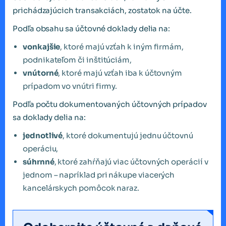
prichádzajúcich transakciách, zostatok na účte.
Podľa obsahu sa účtovné doklady delia na:
vonkajšie
, ktoré majú vzťah k iným firmám,
podnikateľom či inštitúciám,
vnútorné
, ktoré majú vzťah iba k účtovným
prípadom vo vnútri firmy.
Podľa počtu dokumentovaných účtovných prípadov
sa doklady delia na:
jednotlivé
, ktoré dokumentujú jednu účtovnú
operáciu,
súhrnné
, ktoré zahŕňajú viac účtovných operácií v
jednom – napríklad pri nákupe viacerých
kancelárskych pomôcok naraz.