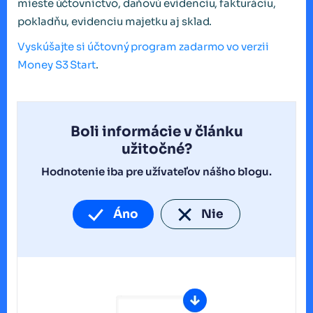
mieste účtovníctvo, daňovú evidenciu, fakturáciu,
pokladňu, evidenciu majetku aj sklad.
Vyskúšajte si účtovný program zadarmo vo verzii
Money S3 Start
.
Boli informácie v článku
užitočné?
Hodnotenie iba pre užívateľov nášho blogu.
Áno
Nie