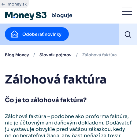
money.sk
bloguje
Odoberať novinky
Blog Money
/
Slovník pojmov
/
Zálohová faktúra
Zálohová faktúra
Čo je to zálohová faktúra?
Zálohová faktúra – podobne ako proforma faktúra,
nie je účtovným ani daňovým dokladom. Dodávateľ
ju vystavuje obvykle pred väčšou zákazkou, kedy
po odberateľovi žiada, aby časť peňazí za tovar