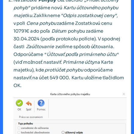
pohyb“
pridáme novú
Kartu účtovného pohybu
majetku.
Zaklikneme
“Odpis zostatkovej ceny“
,
v poli
Cena pohybu
zadáme Zostatkovú cenu
10791€ a do poľa
Dátum
pohybu zadáme
30.04.2024 (podľa protokolu polície). V spodnej
časti
Zaúčtovanie
zvolíme spôsob účtovania.
Odporúčame “
Účtovať podľa primárneho účtu
“
(viď možnosť nastaviť
Primárne účty
na Karte
majetku), kde
protiúčet pohybu
odporúčame
nastaviť na účet 549 000. Kartu uložíme tlačidlom
OK.