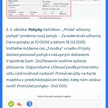
3. V záložke
Pohyby
tlačidlom „
Pridať účtovný
pohyb“
pridáme nový pohyb -
Zaradenie do užívania
.
Cena pohybu je 10 000€ a dátum 18.03.2025.
Voliteľne môžeme cez „3 bodky“ v riadku Prijatý
doklad previazať pohyb s nákupným dokladom.
V spodnej časti
Zaúčtovanie
zvolíme spôsob
účtovania. Odporúčame
Účtovať podľa primárneho
účtu
(viď možnosť nastaviť
Primárne účty
na Karte
majetku v predchádzajúcom bode), kedy nám ostáva
zvoliť
Protiúčet pohybu
- 042 000.