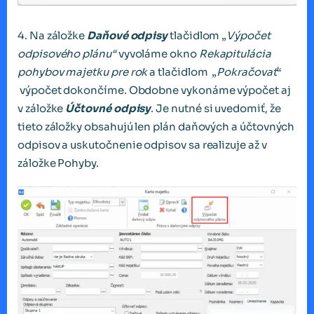
4. Na záložke
Daňové odpisy
tlačidlom „
Výpočet
odpisového plánu“
vyvoláme okno
Rekapitulácia
pohybov majetku pre rok
a tlačidlom „
Pokračovať
“
výpočet dokončíme. Obdobne vykonáme výpočet aj
v záložke
Účtovné odpisy
. Je nutné si uvedomiť, že
tieto záložky obsahujú len plán daňových a účtovných
odpisov a uskutočnenie odpisov sa realizuje až v
záložke Pohyby.