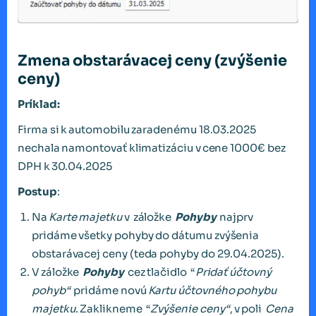
Zmena obstarávacej ceny (zvýšenie
ceny)
Príklad:
Firma si k automobilu zaradenému 18.03.2025
nechala namontovať klimatizáciu v cene 1000€ bez
DPH k 30.04.2025
Postup
:
Na
Karte majetku
v záložke
Pohyby
najprv
pridáme všetky pohyby do dátumu zvýšenia
obstarávacej ceny (teda pohyby do 29.04.2025).
V záložke
Pohyby
cez tlačidlo “
Pridať účtovný
pohyb“
pridáme novú
Kartu účtovného pohybu
majetku
. Zaklikneme “
Zvýšenie ceny“
, v poli
Cena