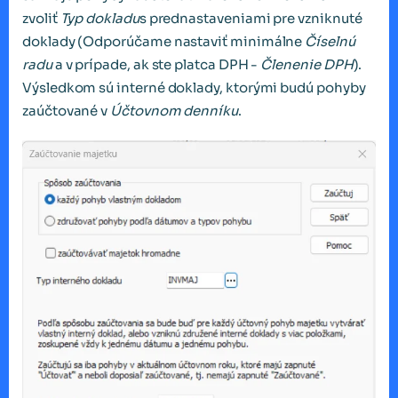
zvoliť
Typ dokladu
s prednastaveniami pre vzniknuté
doklady (Odporúčame nastaviť minimálne
Číselnú
radu
a v prípade, ak ste platca DPH -
Členenie DPH
).
Výsledkom sú interné doklady, ktorými budú pohyby
zaúčtované v
Účtovnom denníku
.