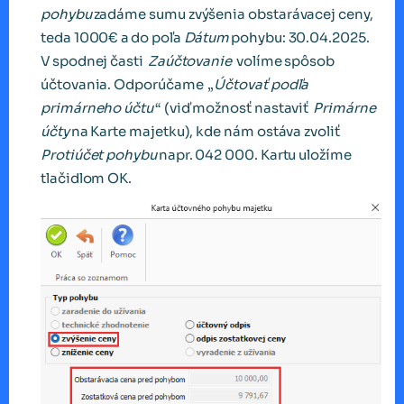
pohybu
zadáme sumu zvýšenia obstarávacej ceny,
teda 1000€ a do poľa
Dátum
pohybu: 30.04.2025.
V spodnej časti
Zaúčtovanie
volíme spôsob
účtovania. Odporúčame „
Účtovať podľa
primárneho účtu
“ (viď možnosť nastaviť
Primárne
účty
na Karte majetku), kde nám ostáva zvoliť
Protiúčet pohybu
napr. 042 000. Kartu uložíme
tlačidlom OK.