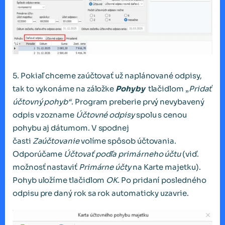
5. Pokiaľ chceme zaúčtovať už naplánované odpisy,
tak to vykonáme na záložke
Pohyby
tlačidlom „
Pridať
účtovný pohyb“
. Program preberie prvý nevybavený
odpis v zozname
Účtovné odpisy
spolu s cenou
pohybu aj dátumom. V spodnej
časti
Zaúčtovanie
volíme spôsob účtovania.
Odporúčame
Účtovať podľa primárneho účtu
(viď.
možnosť nastaviť
Primárne účty
na Karte majetku).
Pohyb uložíme tlačidlom
OK
. Po pridaní posledného
odpisu pre daný rok sa rok automaticky uzavrie.