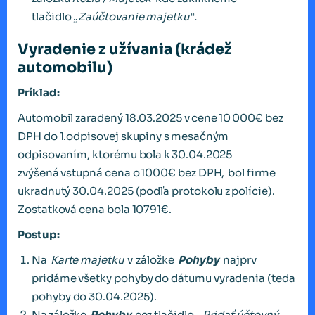
tlačidlo „
Zaúčtovanie majetku“.
Vyradenie z užívania (krádež
automobilu)
Príklad:
Automobil zaradený 18.03.2025 v cene 10 000€ bez
DPH do 1.odpisovej skupiny s mesačným
odpisovaním, ktorému bola k 30.04.2025
zvýšená vstupná cena o 1000€ bez DPH, bol firme
ukradnutý 30.04.2025 (podľa protokolu z polície).
Zostatková cena bola 10791€.
Postup:
Na
Karte majetku
v záložke
Pohyby
najprv
pridáme všetky pohyby do dátumu vyradenia (teda
pohyby do 30.04.2025).
Na záložke
Pohyby
cez tlačidlo „
Pridať účtovný