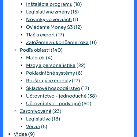
Inštalácia programu
(18)
Legislatívne zmeny
(15)
Novinky vo verziách
(1)
Ovládanie Money S3
(12)
Tlač a export
(17)
Založenie a ukončenie roka
(11)
Podľa oblastí
(140)
Majetok
(4)
Mzdy a personalistika
(22)
Pokladničné systémy
(6)
Rozširujúce moduly
(17)
Skladové hospodárstvo
(17)
Účtovníctvo - jednoduché
(38)
Účtovníctvo - podvojné
(50)
Zarchivované
(23)
Legislatíva
(18)
Verzia
(5)
Videá
(9)