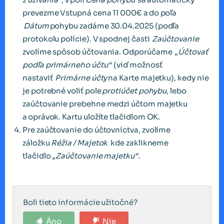
prevezme Vstupná cena 11 000€ a do poľa
Dátum
pohybu zadáme 30.04.2025 (podľa
protokolu polície). V spodnej časti
Zaúčtovanie
zvolíme spôsob účtovania. Odporúčame „
Účtovať
podľa primárneho účtu“
(viď možnosť
nastaviť
Primárne účty
na Karte majetku), kedy nie
je potrebné voliť pole
protiúčet pohybu
, lebo
zaúčtovanie prebehne medzi účtom majetku
a oprávok. Kartu uložíte tlačidlom OK.
Pre zaúčtovanie do účtovníctva, zvolíme
záložku
Réžia / Majetok
kde zaklikneme
tlačidlo „
Zaúčtovanie majetku“.
Boli tieto informácie užitočné?
Áno
Nie