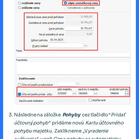
Následne na záložke
Pohyby
cez tlačidlo “
Pridať
účtovný pohyb“
pridáme novú
Kartu účtovného
pohybu majetku.
Zaklikneme „V
yradenie
z užívania“
, v poli
Cena pohybu
sa automaticky