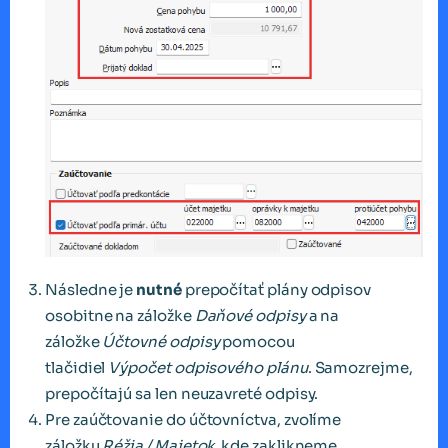
Následne je
nutné
prepočítať plány odpisov
osobitne na záložke
Daňové odpisy
a na
záložke
Účtovné odpisy
pomocou
tlačidiel
Výpočet odpisového plánu
. Samozrejme,
prepočítajú sa len neuzavreté odpisy.
Pre zaúčtovanie do účtovníctva, zvolíme
záložku
Réžia / Majetok
kde zaklikneme