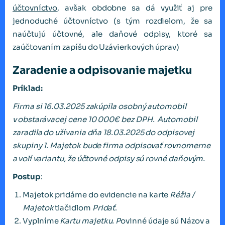
účtovníctvo
, avšak obdobne sa dá využiť aj pre
jednoduché účtovníctvo (s tým rozdielom, že sa
naúčtujú účtovné, ale daňové odpisy, ktoré sa
zaúčtovaním zapíšu do Uzávierkových úprav)
Zaradenie a odpisovanie majetku
Príklad:
Firma si 16.03.2025 zakúpila osobný automobil
v obstarávacej cene 10 000€ bez DPH. Automobil
zaradila do užívania dňa 18.03.2025 do odpisovej
skupiny 1. Majetok bude firma odpisovať rovnomerne
a volí variantu, že účtovné odpisy sú rovné daňovým.
Postup
:
Majetok pridáme do evidencie na karte
Réžia /
Majetok
tlačidlom
Pridať
.
Vyplníme
Kartu majetku. P
ovinné údaje sú Názov a