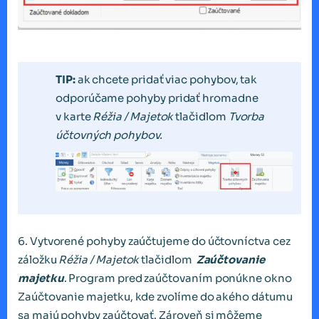
TIP:
ak chcete pridať viac pohybov, tak
odporúčame pohyby pridať hromadne
v karte
Réžia / Majetok
tlačidlom
Tvorba
účtovných pohybov.
6. Vytvorené pohyby zaúčtujeme do účtovníctva cez
záložku
Réžia / Majetok
tlačidlom
Zaúčtovanie
majetku
. Program pred zaúčtovaním ponúkne okno
Zaúčtovanie majetku, kde zvolíme do akého dátumu
sa majú pohyby zaúčtovať. Zároveň si môžeme