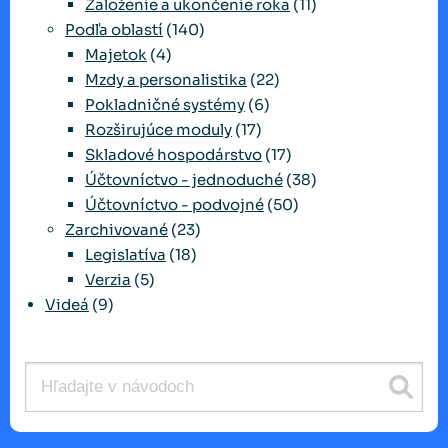
Založenie a ukončenie roka
(11)
Podľa oblastí
(140)
Majetok
(4)
Mzdy a personalistika
(22)
Pokladničné systémy
(6)
Rozširujúce moduly
(17)
Skladové hospodárstvo
(17)
Účtovníctvo - jednoduché
(38)
Účtovníctvo - podvojné
(50)
Zarchivované
(23)
Legislatíva
(18)
Verzia
(5)
Videá
(9)