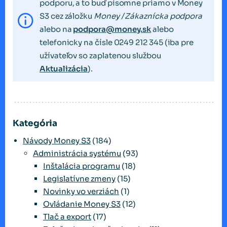
podporu, a to buď písomne priamo v Money
S3 cez záložku
Money / Zákaznícka podpora
alebo na
podpora@money.sk
alebo
telefonicky na čísle 0249 212 345 (iba pre
užívateľov so zaplatenou službou
Aktualizácia
).
Kategória
Návody Money S3
(184)
Administrácia systému
(93)
Inštalácia programu
(18)
Legislatívne zmeny
(15)
Novinky vo verziách
(1)
Ovládanie Money S3
(12)
Tlač a export
(17)