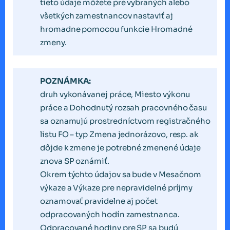
tieto údaje môžete pre vybraných alebo
všetkých zamestnancov nastaviť aj
hromadne pomocou funkcie Hromadné
zmeny.
POZNÁMKA:
druh vykonávanej práce, Miesto výkonu
práce a Dohodnutý rozsah pracovného času
sa oznamujú prostredníctvom registračného
listu FO – typ Zmena jednorázovo, resp. ak
dôjde k zmene je potrebné zmenené údaje
znova SP oznámiť.
Okrem týchto údajov sa bude v Mesačnom
výkaze a Výkaze pre nepravidelné príjmy
oznamovať pravidelne aj počet
odpracovaných hodín zamestnanca.
Odpracované hodiny pre SP sa budú