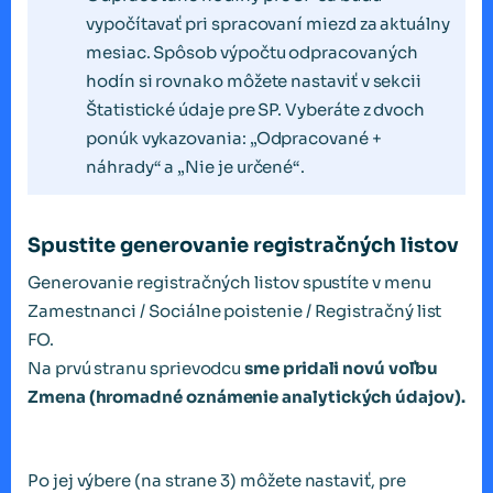
vypočítavať pri spracovaní miezd za aktuálny
mesiac. Spôsob výpočtu odpracovaných
hodín si rovnako môžete nastaviť v sekcii
Štatistické údaje pre SP. Vyberáte z dvoch
ponúk vykazovania: „Odpracované +
náhrady“ a „Nie je určené“.
Spustite generovanie registračných listov
Generovanie registračných listov spustíte v menu
Zamestnanci / Sociálne poistenie / Registračný list
FO.
Na prvú stranu sprievodcu
sme pridali novú voľbu
Zmena (hromadné oznámenie analytických údajov).
Po jej výbere (na strane 3) môžete nastaviť, pre