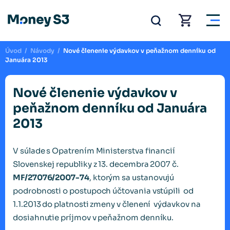
Úvod
/
Návody
/
Nové členenie výdavkov v peňažnom denníku od
Januára 2013
Nové členenie výdavkov v
peňažnom denníku od Januára
2013
V súlade s Opatrením Ministerstva financií
Slovenskej republiky z 13. decembra 2007 č.
MF/27076/2007-74
, ktorým sa ustanovujú
podrobnosti o postupoch účtovania vstúpili od
1.1.2013 do platnosti zmeny v členení výdavkov na
dosiahnutie príjmov v peňažnom denníku.