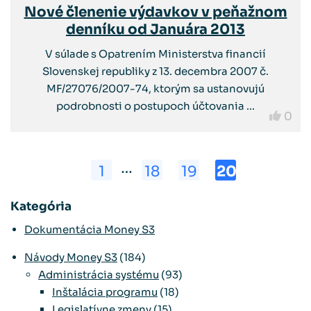
Nové členenie výdavkov v peňažnom
denníku od Januára 2013
V súlade s Opatrením Ministerstva financií
Slovenskej republiky z 13. decembra 2007 č.
MF/27076/2007-74, ktorým sa ustanovujú
podrobnosti o postupoch účtovania ...
0
…
1
18
19
20
Kategória
Dokumentácia Money S3
Návody Money S3
(184)
Administrácia systému
(93)
Inštalácia programu
(18)
Legislatívne zmeny
(15)