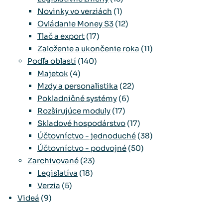
Novinky vo verziách
(1)
Ovládanie Money S3
(12)
Tlač a export
(17)
Založenie a ukončenie roka
(11)
Podľa oblastí
(140)
Majetok
(4)
Mzdy a personalistika
(22)
Pokladničné systémy
(6)
Rozširujúce moduly
(17)
Skladové hospodárstvo
(17)
Účtovníctvo - jednoduché
(38)
Účtovníctvo - podvojné
(50)
Zarchivované
(23)
Legislatíva
(18)
Verzia
(5)
Videá
(9)