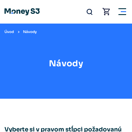
Úvod
Návody
Návody
Vyberte si v pravom stĺpci požadovanú