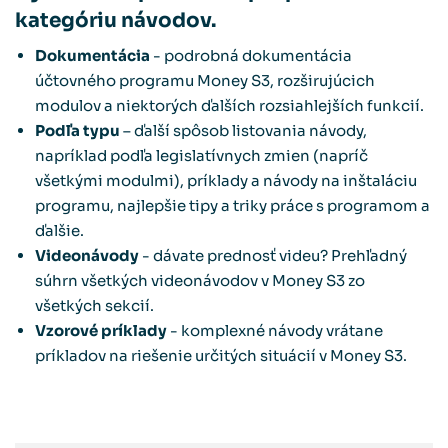
kategóriu návodov.
Dokumentácia
- podrobná dokumentácia
účtovného programu Money S3, rozširujúcich
modulov a niektorých ďalších rozsiahlejších funkcií.
Podľa typu
– ďalší spôsob listovania návody,
napríklad podľa legislatívnych zmien (napríč
všetkými modulmi), príklady a návody na inštaláciu
programu, najlepšie tipy a triky práce s programom a
ďalšie.
Videonávody
- dávate prednosť videu? Prehľadný
súhrn všetkých videonávodov v Money S3 zo
všetkých sekcií.
Vzorové príklady
- komplexné návody vrátane
príkladov na riešenie určitých situácií v Money S3.