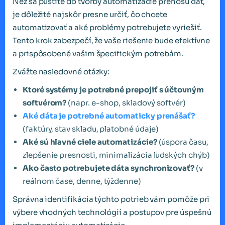
Než sa pustíte do tvorby automatizácie prenosu dát,
je dôležité najskôr presne určiť, čo chcete
automatizovať a aké problémy potrebujete vyriešiť.
Tento krok zabezpečí, že vaše riešenie bude efektívne
a prispôsobené vašim špecifickým potrebám.
Zvážte nasledovné otázky:
Ktoré systémy je potrebné prepojiť s účtovným
softvérom?
(napr. e-shop, skladový softvér)
Aké dáta je potrebné automaticky prenášať?
(faktúry, stav skladu, platobné údaje)
Aké sú hlavné ciele automatizácie?
(úspora času,
zlepšenie presnosti, minimalizácia ľudských chýb)
Ako často potrebujete dáta synchronizovať?
(v
reálnom čase, denne, týždenne)
Správna identifikácia týchto potrieb vám pomôže pri
výbere vhodných technológií a postupov pre úspešnú