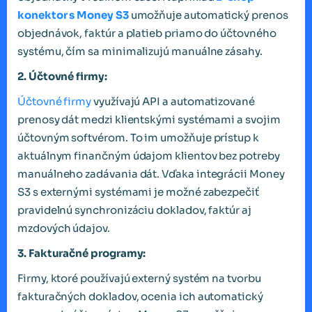
konektor s Money S3
umožňuje automatický prenos
objednávok, faktúr a platieb priamo do účtovného
systému, čím sa minimalizujú manuálne zásahy.
2. Účtovné firmy:
Účtovné firmy
využívajú API a automatizované
prenosy dát medzi klientskými systémami a svojim
účtovným softvérom. To im umožňuje prístup k
aktuálnym finančným údajom klientov bez potreby
manuálneho zadávania dát. Vďaka integrácii Money
S3 s externými systémami je možné zabezpečiť
pravidelnú synchronizáciu dokladov, faktúr aj
mzdových údajov.
3. Fakturačné programy:
Firmy, ktoré používajú externý systém na tvorbu
fakturačných dokladov, ocenia ich automatický