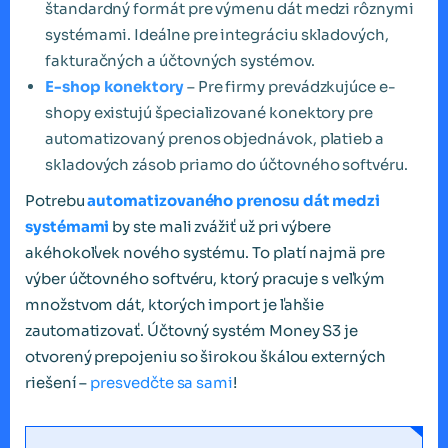
štandardný formát pre výmenu dát medzi rôznymi
systémami. Ideálne pre integráciu skladových,
fakturačných a účtovných systémov.
E-shop konektory
– Pre firmy prevádzkujúce e-
shopy existujú špecializované konektory pre
automatizovaný prenos objednávok, platieb a
skladových zásob priamo do účtovného softvéru.
Potrebu
automatizovaného prenosu dát medzi
systémami
by ste mali zvážiť už pri výbere
akéhokoľvek nového systému. To platí najmä pre
výber účtovného softvéru, ktorý pracuje s veľkým
množstvom dát, ktorých import je ľahšie
zautomatizovať. Účtovný systém Money S3 je
otvorený prepojeniu so širokou škálou externých
riešení –
presvedčte sa sami
!