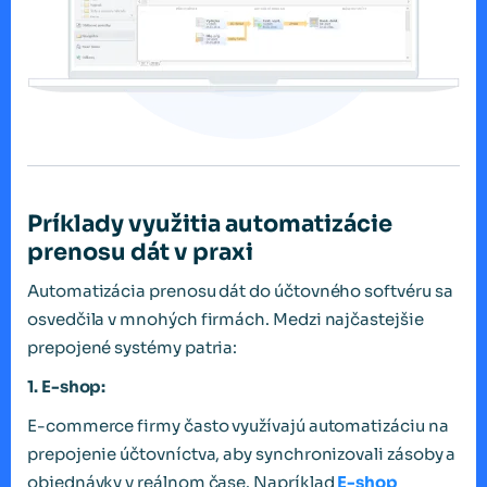
Príklady využitia automatizácie
prenosu dát v praxi
Automatizácia prenosu dát do účtovného softvéru sa
osvedčila v mnohých firmách. Medzi najčastejšie
prepojené systémy patria:
1. E-shop:
E-commerce firmy často využívajú automatizáciu na
prepojenie účtovníctva, aby synchronizovali zásoby a
objednávky v reálnom čase. Napríklad
E-shop