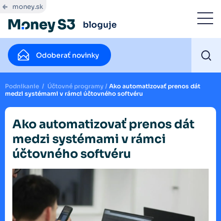
money.sk
bloguje
Odoberať novinky
Podnikanie
/
Účtovné programy
/
Ako automatizovať prenos dát
medzi systémami v rámci účtovného softvéru
Ako automatizovať prenos dát
medzi systémami v rámci
účtovného softvéru