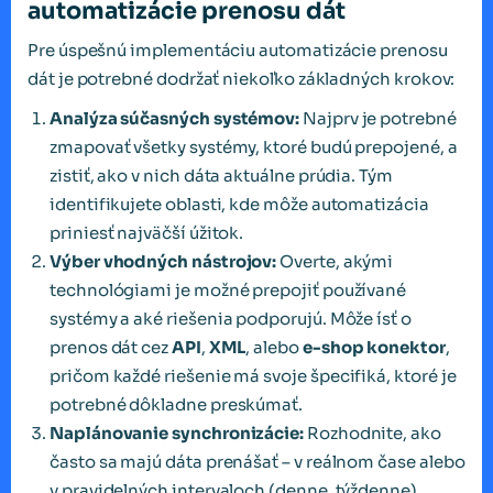
automatizácie prenosu dát
Pre úspešnú implementáciu automatizácie prenosu
dát je potrebné dodržať niekoľko základných krokov:
Analýza súčasných systémov:
Najprv je potrebné
zmapovať všetky systémy, ktoré budú prepojené, a
zistiť, ako v nich dáta aktuálne prúdia. Tým
identifikujete oblasti, kde môže automatizácia
priniesť najväčší úžitok.
Výber vhodných nástrojov:
Overte, akými
technológiami je možné prepojiť používané
systémy a aké riešenia podporujú. Môže ísť o
prenos dát cez
API
,
XML
, alebo
e-shop konektor
,
pričom každé riešenie má svoje špecifiká, ktoré je
potrebné dôkladne preskúmať.
Naplánovanie synchronizácie:
Rozhodnite, ako
často sa majú dáta prenášať – v reálnom čase alebo
v pravidelných intervaloch (denne, týždenne).