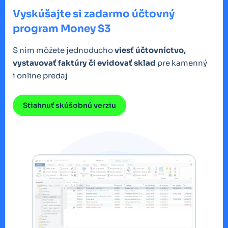
Vyskúšajte si zadarmo účtovný
program Money S3
S ním môžete jednoducho
viesť účtovníctvo,
vystavovať faktúry či evidovať sklad
pre kamenný
i online predaj
Stiahnuť skúšobnú verziu