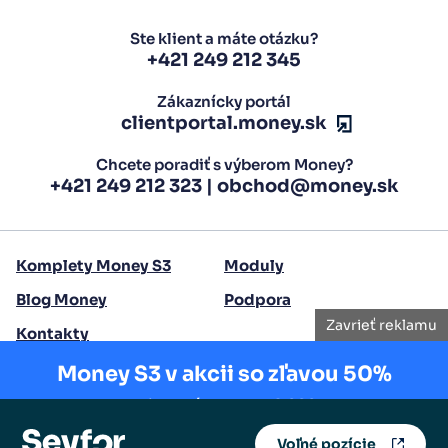
Ste klient a máte otázku?
+421 249 212 345
Zákaznícky portál
clientportal.money.sk
Chcete poradiť s výberom Money?
+421 249 212 323
|
obchod@money.sk
Komplety Money S3
Moduly
Blog Money
Podpora
Zavrieť reklamu
Kontakty
Money S3 v akcii so zľavou 50%
Copyright 2026 Seyfor Slovensko, a.s.
Akcia platí len do
15.8.2025
.
Voľné pozície