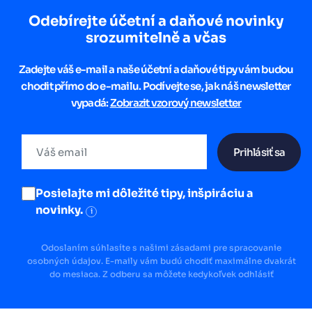
Odebírejte účetní a daňové novinky
srozumitelně a včas
Zadejte váš e-mail a naše účetní a daňové tipy vám budou
chodit přímo do e-mailu. Podívejte se, jak náš newsletter
vypadá:
Zobrazit vzorový newsletter
Prihlásiť sa
Posielajte mi dôležité tipy, inšpiráciu a
novinky.
i
Odoslaním súhlasíte s našimi zásadami pre spracovanie
osobných údajov. E-maily vám budú chodiť maximálne dvakrát
do mesiaca. Z odberu sa môžete kedykoľvek odhlásiť