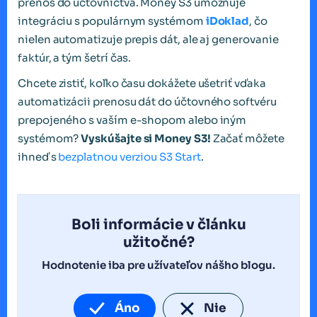
prenos do účtovníctva. Money S3 umožňuje
integráciu s populárnym systémom
iDoklad
, čo
nielen automatizuje prepis dát, ale aj generovanie
faktúr, a tým šetrí čas.
Chcete zistiť, koľko času dokážete ušetriť vďaka
automatizácii prenosu dát do účtovného softvéru
prepojeného s vaším e-shopom alebo iným
systémom?
Vyskúšajte si Money S3!
Začať môžete
ihneď s
bezplatnou verziou S3 Start
.
Boli informácie v článku
užitočné?
Hodnotenie iba pre užívateľov nášho blogu.
Áno
Nie