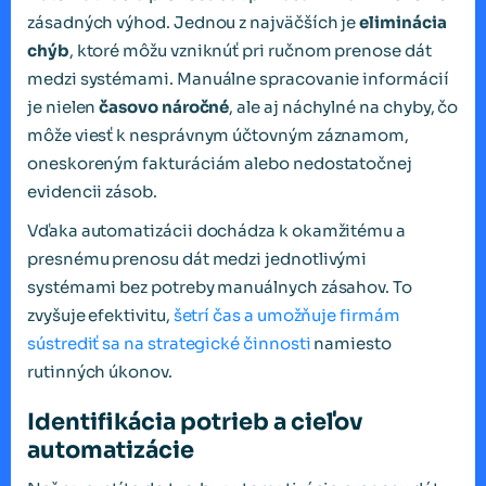
zásadných výhod. Jednou z najväčších je
eliminácia
chýb
, ktoré môžu vzniknúť pri ručnom prenose dát
medzi systémami. Manuálne spracovanie informácií
je nielen
časovo náročné
, ale aj náchylné na chyby, čo
môže viesť k nesprávnym účtovným záznamom,
oneskoreným fakturáciám alebo nedostatočnej
evidencii zásob.
Vďaka automatizácii dochádza k okamžitému a
presnému prenosu dát medzi jednotlivými
systémami bez potreby manuálnych zásahov. To
zvyšuje efektivitu,
šetrí čas a umožňuje firmám
sústrediť sa na strategické činnosti
namiesto
rutinných úkonov.
Identifikácia potrieb a cieľov
automatizácie