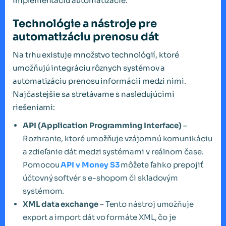
implementáciu automatizácie.
Technológie a nástroje pre
automatizáciu prenosu dát
Na trhu existuje množstvo technológií, ktoré
umožňujú integráciu rôznych systémov a
automatizáciu prenosu informácií medzi nimi.
Najčastejšie sa stretávame s nasledujúcimi
riešeniami:
API (Application Programming Interface)
–
Rozhranie, ktoré umožňuje vzájomnú komunikáciu
a zdieľanie dát medzi systémami v reálnom čase.
Pomocou
API v Money S3
môžete ľahko prepojiť
účtovný softvér s e-shopom či skladovým
systémom.
XML data exchange
– Tento nástroj umožňuje
export a import dát vo formáte XML, čo je