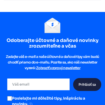
Odoberajte účtovné a daňové novinky
zrozumiteľne a včas
Zadajte váš e-mail a naše účtovné a daňové tipy vám budú
chodiť priamo do e-mailu. Pozrite sa, ako náš newsletter
vyzerá:
Zobraziť vzorový newsletter
Prihlásiť sa
Posielajte mi dôležité tipy, inšpiráciu a
novinky.
i