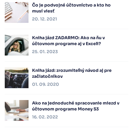
Čo je podvojné účtovníctvo a kto ho
musí viesť
20. 12. 2021
Kniha jázd ZADARMO: Ako na ňu v
účtovnom programe aj v Exceli?
25. 01. 2023
Kniha jázd: zrozumiteľný návod aj pre
začiatočníkov
01. 09. 2020
Ako na jednoduché spracovanie miezd v
účtovnom programe Money S3
16. 02. 2022