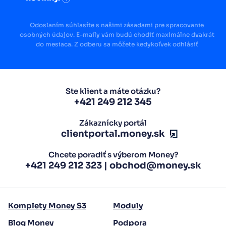
Odoslaním súhlasíte s našimi zásadami pre spracovanie
osobných údajov. E-maily vám budú chodiť maximálne dvakrát
do mesiaca. Z odberu sa môžete kedykoľvek odhlásiť
Ste klient a máte otázku?
+421 249 212 345
Zákaznícky portál
clientportal.money.sk
Chcete poradiť s výberom Money?
+421 249 212 323
|
obchod@money.sk
Komplety Money S3
Moduly
Blog Money
Podpora