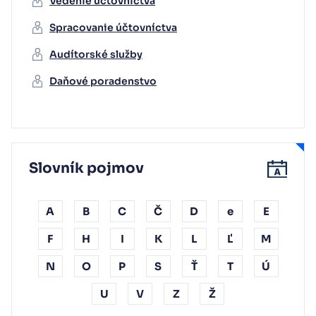
Vedenie účtovníctva
Spracovanie účtovníctva
Audítorské služby
Daňové poradenstvo
Slovník pojmov
A
B
C
Č
D
e
E
F
H
I
K
L
Ľ
M
N
O
P
S
Ť
T
Ú
U
V
Z
Ž