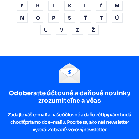
F
H
I
K
L
Ľ
M
N
O
P
S
Ť
T
Ú
U
V
Z
Ž
Odoberajte účtovné a daňové novinky
zrozumiteľne a včas
Zadajte váš e-mail a naše účtovné a daňové tipy vám budú
chodiť priamo do e-mailu. Pozrite sa, ako náš newsletter
vyzerá:
Zobraziť vzorový newsletter