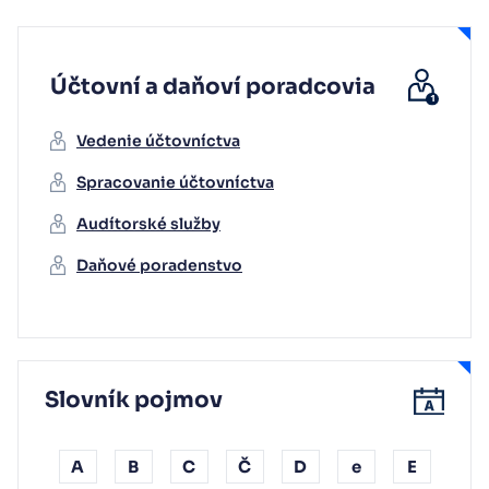
Účtovní a daňoví poradcovia
Vedenie účtovníctva
Spracovanie účtovníctva
Audítorské služby
Daňové poradenstvo
Slovník pojmov
A
B
C
Č
D
e
E