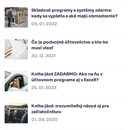
Skladové programy a systémy zdarma:
kedy sa vyplatia a aké majú obmedzenie?
06. 01. 2022
Čo je podvojné účtovníctvo a kto ho
musí viesť
20. 12. 2021
Kniha jázd ZADARMO: Ako na ňu v
účtovnom programe aj v Exceli?
25. 01. 2023
Kniha jázd: zrozumiteľný návod aj pre
začiatočníkov
01. 09. 2020