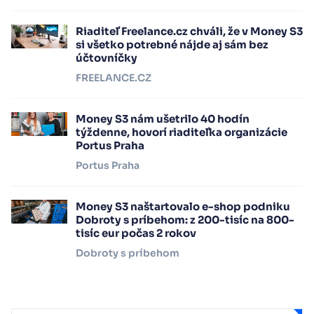
Riaditeľ Freelance.cz chváli, že v Money S3
si všetko potrebné nájde aj sám bez
účtovníčky
FREELANCE.CZ
Money S3 nám ušetrilo 40 hodín
týždenne, hovorí riaditeľka organizácie
Portus Praha
Portus Praha
Money S3 naštartovalo e-shop podniku
Dobroty s príbehom: z 200-tisíc na 800-
tisíc eur počas 2 rokov
Dobroty s príbehom