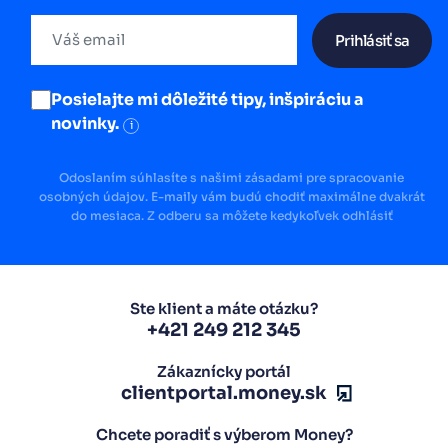
Prihlásiť sa
Posielajte mi dôležité tipy, inšpiráciu a
novinky.
i
Odoslaním súhlasíte s našimi zásadami pre spracovanie
osobných údajov. E-maily vám budú chodiť maximálne dvakrát
do mesiaca. Z odberu sa môžete kedykoľvek odhlásiť
Ste klient a máte otázku?
+421 249 212 345
Zákaznícky portál
clientportal.money.sk
Chcete poradiť s výberom Money?