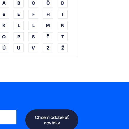
A
B
C
Č
D
e
E
F
H
I
K
L
Ľ
M
N
O
P
S
Ť
T
Ú
U
V
Z
Ž
Chcem odoberať
novinky