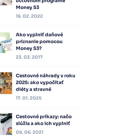
účtovnom programe
Money S3
16. 02. 2022
Ako vyplniť daňové
priznanie pomocou
Money S3?
23. 03. 2017
Cestovné náhrady v roku
2025: ako vypočítať
diéty a stravné
17. 01. 2025
Cestovné príkazy: načo
slúžia a ako ich vyplniť
06. 06. 2021