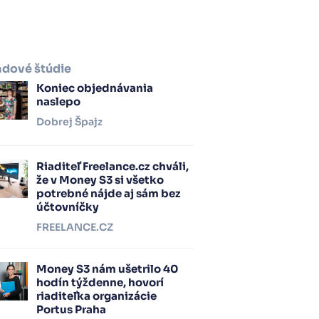
adové štúdie
Koniec objednávania
naslepo
Dobrej Špajz
Riaditeľ Freelance.cz chváli,
že v Money S3 si všetko
potrebné nájde aj sám bez
účtovníčky
FREELANCE.CZ
Money S3 nám ušetrilo 40
hodín týždenne, hovorí
riaditeľka organizácie
Portus Praha