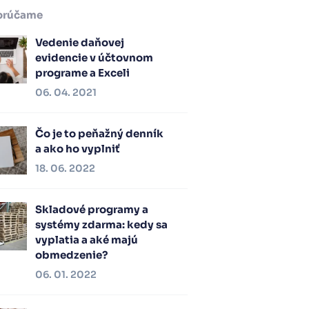
orúčame
Vedenie daňovej
evidencie v účtovnom
programe a Exceli
06. 04. 2021
Čo je to peňažný denník
a ako ho vyplniť
18. 06. 2022
Skladové programy a
systémy zdarma: kedy sa
vyplatia a aké majú
obmedzenie?
06. 01. 2022