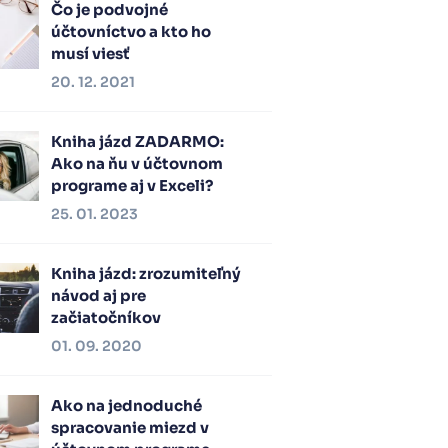
Čo je podvojné
účtovníctvo a kto ho
musí viesť
20. 12. 2021
Kniha jázd ZADARMO:
Ako na ňu v účtovnom
programe aj v Exceli?
25. 01. 2023
Kniha jázd: zrozumiteľný
návod aj pre
začiatočníkov
01. 09. 2020
Ako na jednoduché
spracovanie miezd v