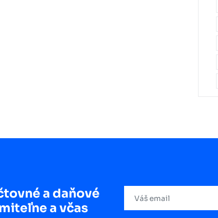
čtovné a daňové
miteľne a včas