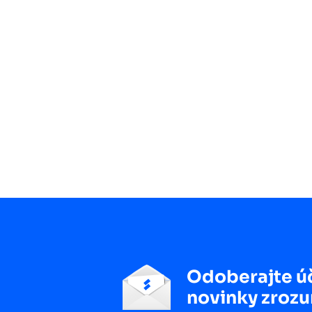
Odoberajte ú
novinky zrozu