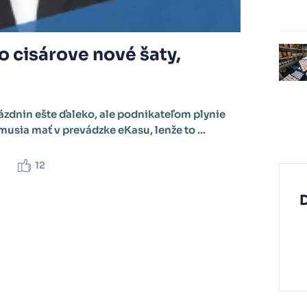
o cisárove nové šaty,
rázdnin ešte ďaleko, ale podnikateľom plynie
 musia mať v prevádzke eKasu, lenže to ...
12