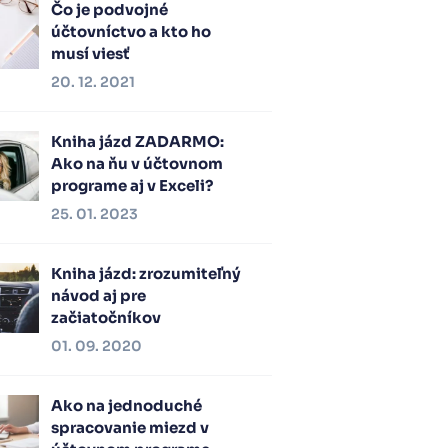
Čo je podvojné
účtovníctvo a kto ho
musí viesť
20. 12. 2021
Kniha jázd ZADARMO:
Ako na ňu v účtovnom
programe aj v Exceli?
25. 01. 2023
Kniha jázd: zrozumiteľný
návod aj pre
začiatočníkov
01. 09. 2020
Ako na jednoduché
spracovanie miezd v