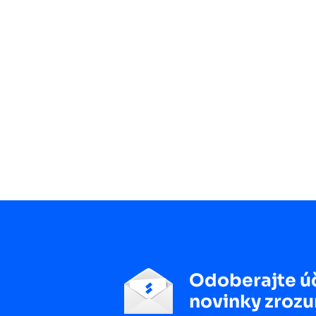
Odoberajte ú
novinky zrozu