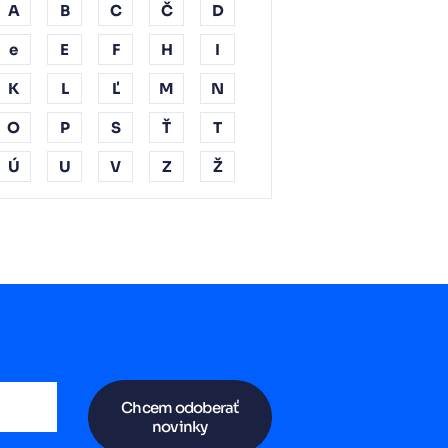
A
B
C
Č
D
e
E
F
H
I
K
L
Ľ
M
N
O
P
S
Ť
T
Ú
U
V
Z
Ž
Chcem odoberať
novinky