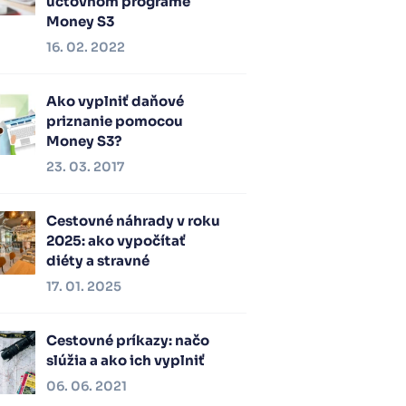
účtovnom programe
Money S3
16. 02. 2022
Ako vyplniť daňové
priznanie pomocou
Money S3?
23. 03. 2017
Cestovné náhrady v roku
2025: ako vypočítať
diéty a stravné
17. 01. 2025
Cestovné príkazy: načo
slúžia a ako ich vyplniť
06. 06. 2021