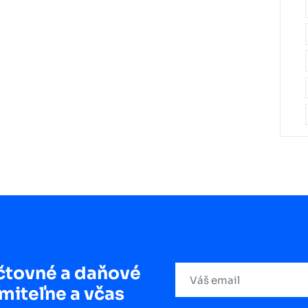
čtovné a daňové
miteľne a včas