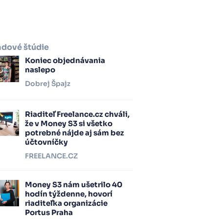
adové štúdie
Koniec objednávania
naslepo
Dobrej Špajz
Riaditeľ Freelance.cz chváli,
že v Money S3 si všetko
potrebné nájde aj sám bez
účtovníčky
FREELANCE.CZ
Money S3 nám ušetrilo 40
hodín týždenne, hovorí
riaditeľka organizácie
Portus Praha