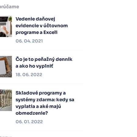
orúčame
Vedenie daňovej
evidencie v účtovnom
programe a Exceli
06. 04. 2021
Čo je to peňažný denník
a ako ho vyplniť
18. 06. 2022
Skladové programy a
systémy zdarma: kedy sa
vyplatia a aké majú
obmedzenie?
06. 01. 2022