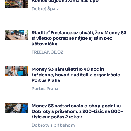
Koniec objednávania naslepo
Dobrej Špajz
Riaditeľ Freelance.cz chváli, že v Money S3
si všetko potrebné nájde aj sám bez
účtovníčky
FREELANCE.CZ
Money S3 nám ušetrilo 40 hodín
týždenne, hovorí riaditeľka organizácie
Portus Praha
Portus Praha
Money S3 naštartovalo e-shop podniku
Dobroty s príbehom: z 200-tisíc na 800-
tisíc eur počas 2 rokov
Dobroty s príbehom