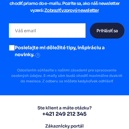
chodiť priamo do e-mailu. Pozrite sa, ako náš newsletter
vyzerá:
Zobraziť vzorový newsletter
Prihlásiť sa
Posielajte mi dôležité tipy, inšpiráciu a
novinky.
i
Odoslaním súhlasíte s našimi zásadami pre spracovanie
osobných údajov. E-maily vám budú chodiť maximálne dvakrát
do mesiaca. Z odberu sa môžete kedykoľvek odhlásiť
Ste klient a máte otázku?
+421 249 212 345
Zákaznícky portál