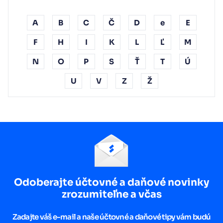
A
B
C
Č
D
e
E
F
H
I
K
L
Ľ
M
N
O
P
S
Ť
T
Ú
U
V
Z
Ž
Odoberajte účtovné a daňové novinky
zrozumiteľne a včas
Zadajte váš e-mail a naše účtovné a daňové tipy vám budú