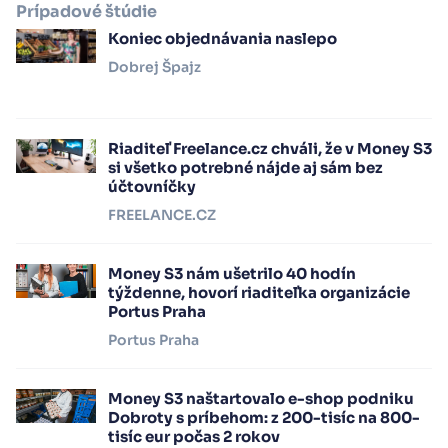
Prípadové štúdie
Koniec objednávania naslepo
Dobrej Špajz
Riaditeľ Freelance.cz chváli, že v Money S3
si všetko potrebné nájde aj sám bez
účtovníčky
FREELANCE.CZ
Money S3 nám ušetrilo 40 hodín
týždenne, hovorí riaditeľka organizácie
Portus Praha
Portus Praha
Money S3 naštartovalo e-shop podniku
Dobroty s príbehom: z 200-tisíc na 800-
tisíc eur počas 2 rokov