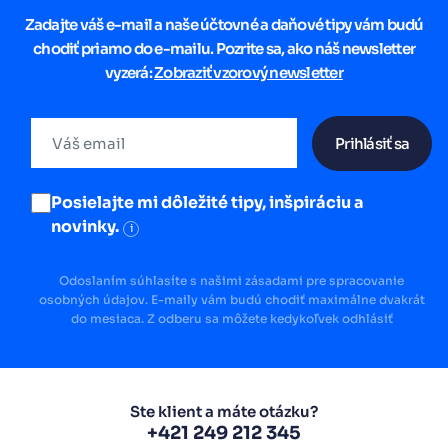
Zadajte váš e-mail a naše účtovné a daňové tipy vám budú
chodiť priamo do e-mailu. Pozrite sa, ako náš newsletter
vyzerá:
Zobraziť vzorový newsletter
Prihlásiť sa
Posielajte mi dôležité tipy, inšpiráciu a
novinky.
i
Odoslaním súhlasíte s našimi zásadami pre spracovanie
osobných údajov. E-maily vám budú chodiť maximálne dvakrát
do mesiaca. Z odberu sa môžete kedykoľvek odhlásiť
Ste klient a máte otázku?
+421 249 212 345