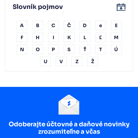
Slovník pojmov
A
B
C
Č
D
e
E
F
H
I
K
L
Ľ
M
N
O
P
S
Ť
T
Ú
U
V
Z
Ž
Odoberajte účtovné a daňové novinky
zrozumiteľne a včas