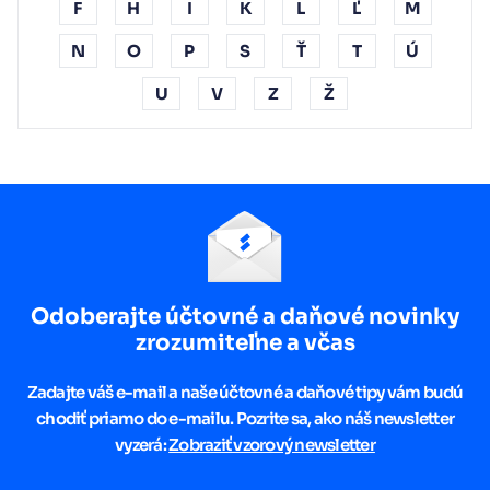
F
H
I
K
L
Ľ
M
N
O
P
S
Ť
T
Ú
U
V
Z
Ž
Odoberajte účtovné a daňové novinky
zrozumiteľne a včas
Zadajte váš e-mail a naše účtovné a daňové tipy vám budú
chodiť priamo do e-mailu. Pozrite sa, ako náš newsletter
vyzerá:
Zobraziť vzorový newsletter