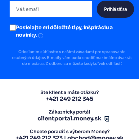
Prihlásiť sa
Posielajte mi dôležité tipy, inšpiráciu a
novinky.
i
Odoslaním súhlasíte s našimi zásadami pre spracovanie
osobných údajov. E-maily vám budú chodiť maximálne dvakrát
do mesiaca. Z odberu sa môžete kedykoľvek odhlásiť
Ste klient a máte otázku?
+421 249 212 345
Zákaznícky portál
clientportal.money.sk
Chcete poradiť s výberom Money?
+421 249 212 323
|
obchod@money.sk