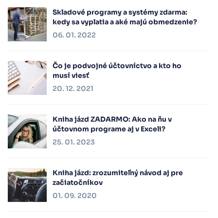
Skladové programy a systémy zdarma:
kedy sa vyplatia a aké majú obmedzenie?
06. 01. 2022
Čo je podvojné účtovníctvo a kto ho
musí viesť
20. 12. 2021
Kniha jázd ZADARMO: Ako na ňu v
účtovnom programe aj v Exceli?
25. 01. 2023
Kniha jázd: zrozumiteľný návod aj pre
začiatočníkov
01. 09. 2020