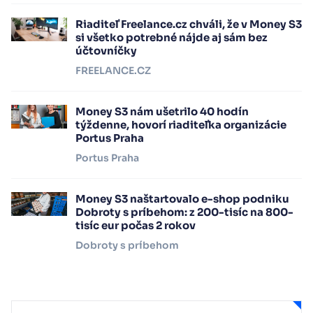
Riaditeľ Freelance.cz chváli, že v Money S3
si všetko potrebné nájde aj sám bez
účtovníčky
FREELANCE.CZ
Money S3 nám ušetrilo 40 hodín
týždenne, hovorí riaditeľka organizácie
Portus Praha
Portus Praha
Money S3 naštartovalo e-shop podniku
Dobroty s príbehom: z 200-tisíc na 800-
tisíc eur počas 2 rokov
Dobroty s príbehom