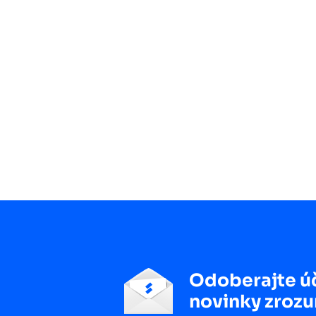
Odoberajte ú
novinky zrozu