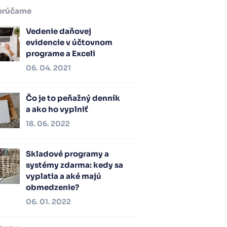
orúčame
Vedenie daňovej
evidencie v účtovnom
programe a Exceli
06. 04. 2021
Čo je to peňažný denník
a ako ho vyplniť
18. 06. 2022
Skladové programy a
systémy zdarma: kedy sa
vyplatia a aké majú
obmedzenie?
06. 01. 2022