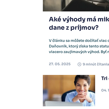
Aké výhody má mik
dane z príjmov?
V článku sa môžete dočítať viac 
Daňovník, ktorý získa tento stat
viacero zaujímavých výhod. Byť 
27. 05. 2025
9 minút čítania
Tri
04. 