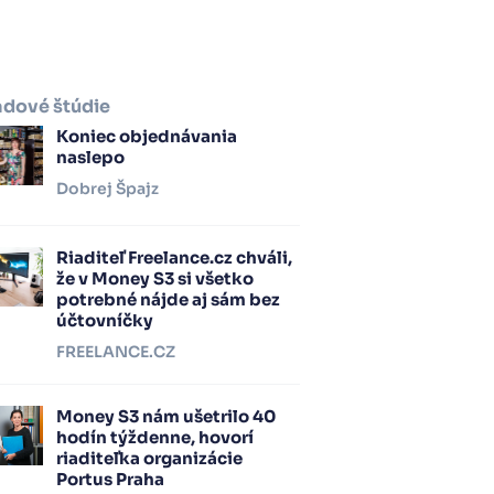
adové štúdie
Koniec objednávania
naslepo
Dobrej Špajz
Riaditeľ Freelance.cz chváli,
že v Money S3 si všetko
potrebné nájde aj sám bez
účtovníčky
FREELANCE.CZ
Money S3 nám ušetrilo 40
hodín týždenne, hovorí
riaditeľka organizácie
Portus Praha