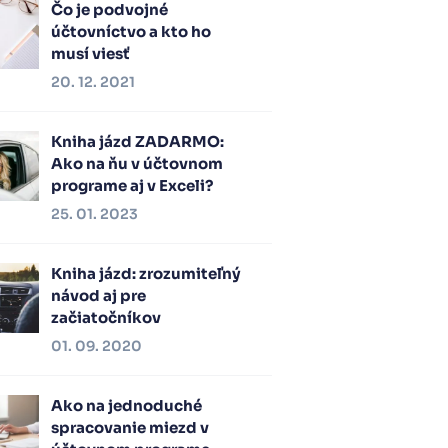
Čo je podvojné
účtovníctvo a kto ho
musí viesť
20. 12. 2021
Kniha jázd ZADARMO:
Ako na ňu v účtovnom
programe aj v Exceli?
25. 01. 2023
Kniha jázd: zrozumiteľný
návod aj pre
začiatočníkov
01. 09. 2020
Ako na jednoduché
spracovanie miezd v