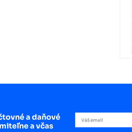
čtovné a daňové
miteľne a včas