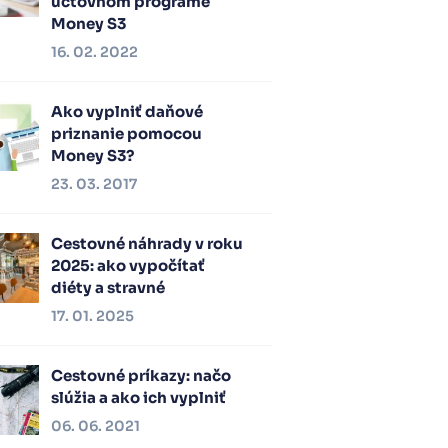
účtovnom programe
Money S3
16. 02. 2022
Ako vyplniť daňové
priznanie pomocou
Money S3?
23. 03. 2017
Cestovné náhrady v roku
2025: ako vypočítať
diéty a stravné
17. 01. 2025
Cestovné príkazy: načo
slúžia a ako ich vyplniť
06. 06. 2021