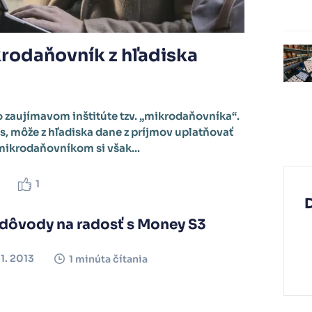
rodaňovník z hľadiska
o zaujímavom inštitúte tzv. „mikrodaňovníka“.
us, môže z hľadiska dane z príjmov uplatňovať
mikrodaňovníkom si však...
1
 dôvody na radosť s Money S3
11. 2013
1 minúta čítania