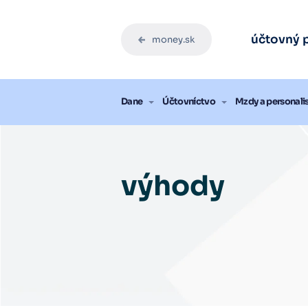
Účtovný
Účtovný
Účtovný
Účtovný
Účtovný
účtovný 
money.sk
Vysk
Vysk
Vysk
Vysk
Vysk
Blog
Dane
Účtovníctvo
Mzdy a personali
výhody