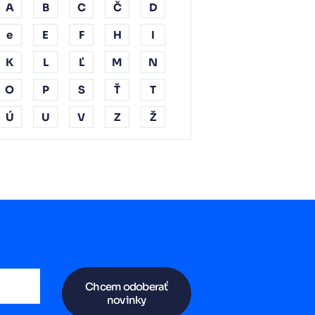
A
B
C
Č
D
e
E
F
H
I
K
L
Ľ
M
N
O
P
S
Ť
T
Ú
U
V
Z
Ž
Chcem odoberať
novinky