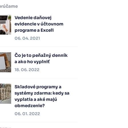
orúčame
Vedenie daňovej
evidencie v účtovnom
programe a Exceli
06. 04. 2021
Čo je to peňažný denník
a ako ho vyplniť
18. 06. 2022
Skladové programy a
systémy zdarma: kedy sa
vyplatia a aké majú
obmedzenie?
06. 01. 2022