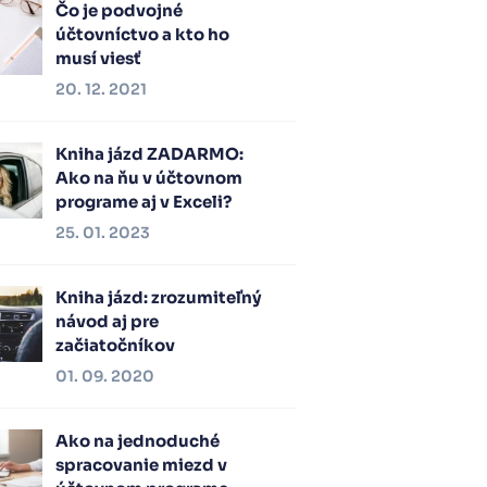
Čo je podvojné
účtovníctvo a kto ho
musí viesť
20. 12. 2021
Kniha jázd ZADARMO:
Ako na ňu v účtovnom
programe aj v Exceli?
25. 01. 2023
Kniha jázd: zrozumiteľný
návod aj pre
začiatočníkov
01. 09. 2020
Ako na jednoduché
spracovanie miezd v