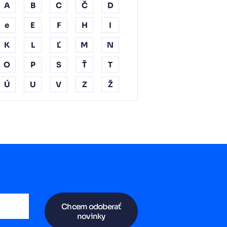
A
B
C
Č
D
e
E
F
H
I
K
L
Ľ
M
N
O
P
S
Ť
T
Ú
U
V
Z
Ž
Chcem odoberať
novinky