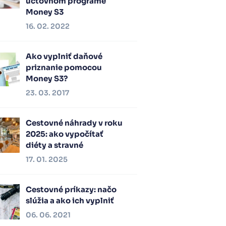
účtovnom programe
Money S3
16. 02. 2022
Ako vyplniť daňové
priznanie pomocou
Money S3?
23. 03. 2017
Cestovné náhrady v roku
2025: ako vypočítať
diéty a stravné
17. 01. 2025
Cestovné príkazy: načo
slúžia a ako ich vyplniť
06. 06. 2021