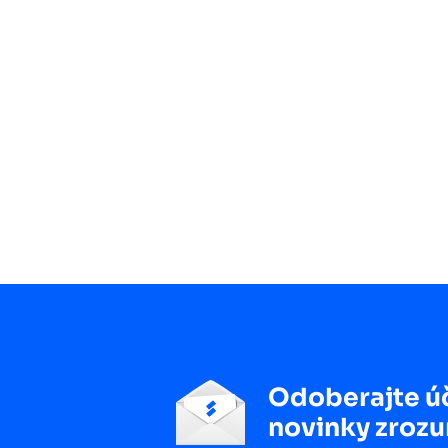
Odoberajte ú
novinky zrozu