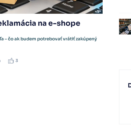
reklamácia na e-shope
a – čo ak budem potrebovať vrátiť zakúpený
a
3