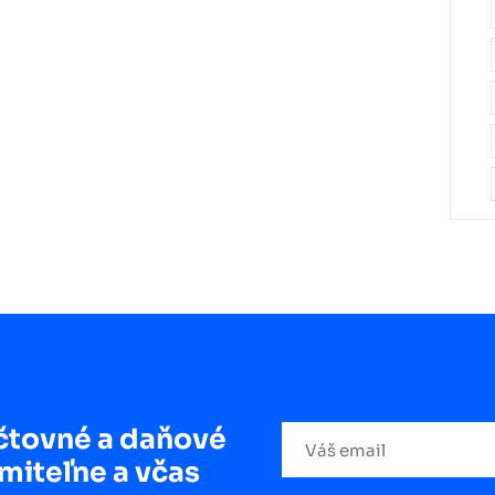
čtovné a daňové
miteľne a včas