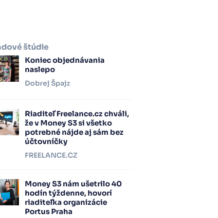
adové štúdie
Koniec objednávania
naslepo
Dobrej Špajz
Riaditeľ Freelance.cz chváli,
že v Money S3 si všetko
potrebné nájde aj sám bez
účtovníčky
FREELANCE.CZ
Money S3 nám ušetrilo 40
hodín týždenne, hovorí
riaditeľka organizácie
Portus Praha