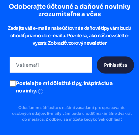
Odoberajte účtovné a daňové novinky
zrozumiteľne a včas
Zadajte váš e-mail a naše účtovné a daňové tipy vám budú
chodiť priamo do e-mailu. Pozrite sa, ako náš newsletter
vyzerá:
Zobraziť vzorový newsletter
Prihlásiť sa
Posielajte mi dôležité tipy, inšpiráciu a
novinky.
i
Odoslaním súhlasíte s našimi zásadami pre spracovanie
osobných údajov. E-maily vám budú chodiť maximálne dvakrát
do mesiaca. Z odberu sa môžete kedykoľvek odhlásiť