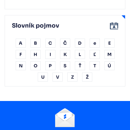
Slovník pojmov
A
B
C
Č
D
e
E
F
H
I
K
L
Ľ
M
N
O
P
S
Ť
T
Ú
U
V
Z
Ž