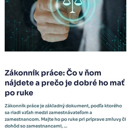
Zákonník práce: Čo v ňom
nájdete a prečo je dobré ho mať
po ruke
Zákonník práce je základný dokument, podľa ktorého
sa riadi vzťah medzi zamestnávateľom a
zamestnancom. Majte ho po ruke pri príprave zmluvy či
dohôd so zamestnancami, ...