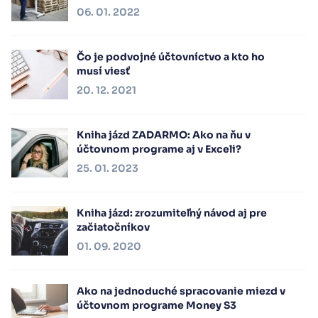
06. 01. 2022
Čo je podvojné účtovníctvo a kto ho
musí viesť
20. 12. 2021
Kniha jázd ZADARMO: Ako na ňu v
účtovnom programe aj v Exceli?
25. 01. 2023
Kniha jázd: zrozumiteľný návod aj pre
začiatočníkov
01. 09. 2020
Ako na jednoduché spracovanie miezd v
účtovnom programe Money S3