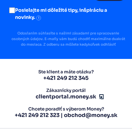
Posielajte mi dôležité tipy, inšpiráciu a
novinky.
i
Odoslaním súhlasíte s našimi zásadami pre spracovanie
osobných údajov. E-maily vám budú chodiť maximálne dvakrát
do mesiaca. Z odberu sa môžete kedykoľvek odhlásiť
Ste klient a máte otázku?
+421 249 212 345
Zákaznícky portál
clientportal.money.sk
Chcete poradiť s výberom Money?
+421 249 212 323
|
obchod@money.sk