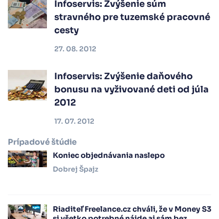
Infoservis: Zvýšenie súm
stravného pre tuzemské pracovné
cesty
27. 08. 2012
Infoservis: Zvýšenie daňového
bonusu na vyživované deti od júla
2012
17. 07. 2012
Prípadové štúdie
Koniec objednávania naslepo
Dobrej Špajz
Riaditeľ Freelance.cz chváli, že v Money S3
si všetko potrebné nájde aj sám bez