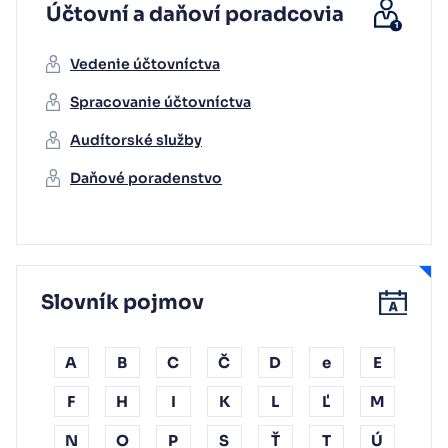
Účtovní a daňoví poradcovia
Vedenie účtovníctva
Spracovanie účtovníctva
Audítorské služby
Daňové poradenstvo
Slovník pojmov
A
B
C
Č
D
e
E
F
H
I
K
L
Ľ
M
N
O
P
S
Ť
T
Ú