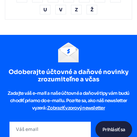
U
V
Z
Ž
Odoberajte účtovné a daňové novinky
zrozumiteľne a včas
Zadajte váš e-mail a naše účtovné a daňové tipy vám budú
chodiť priamo do e-mailu. Pozrite sa, ako náš newsletter
vyzerá:
Zobraziť vzorový newsletter
Prihlásiť sa