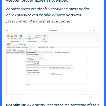
v septembrovej mzde na november.
Zapnite preto prepínač
Nastaviť na mzde počet
nárokovaných dní podľa
a vyberte hodnotu
„
pracovných dní dva mesiace vopred
“.
Poznámka:
Ak potrebujete evidovať oddelene zálohu