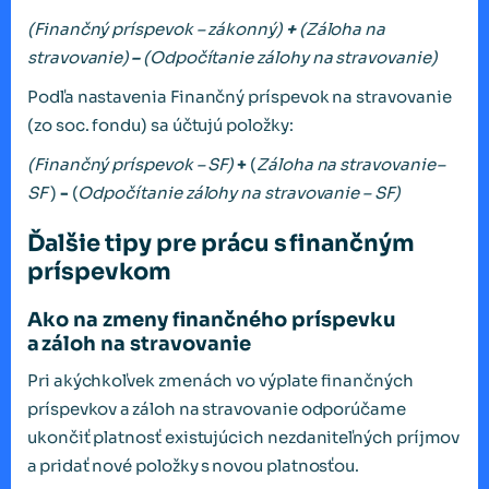
(Finančný príspevok – zákonný)
+
(Záloha na
stravovanie)
–
(Odpočítanie zálohy na stravovanie)
Podľa nastavenia Finančný príspevok na stravovanie
(zo soc. fondu) sa účtujú položky:
(Finančný príspevok – SF)
+
(
Záloha na stravovanie
–
SF
)
-
(
Odpočítanie zálohy na stravovanie – SF)
Ďalšie tipy pre prácu s finančným
príspevkom
Ako na zmeny finančného príspevku
a záloh na stravovanie
Pri akýchkoľvek zmenách vo výplate finančných
príspevkov a záloh na stravovanie odporúčame
ukončiť platnosť existujúcich nezdaniteľných príjmov
a pridať nové položky s novou platnosťou.