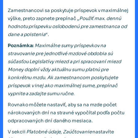
Zamestnancovi sa poskytuje príspevok v maximálnej
výške, preto zapnete prepínač „
Použiť max. dennú
hodnotu príspevku oslobodenú pre zamestnanca od
dane a
poistenia
“.
Poznámka:
Maximálne sumy príspevkov na
stravovanie pre jednotlivé mzdové obdobia sú
súčasťou Legislatívy miezd a
pri spracovan
í
miezd
Money dopln
í
v
ž
dy aktu
á
lnu sumu platn
ú
pre
konkr
é
tnu mzdu. Ak zamestnancom poskytujete
pr
í
spevok v
inej ako maxim
á
lnej sume, prep
í
na
č
vypnite a
zadajte sumu ru
č
ne.
Rovnako môžete nastaviť, aby sa na mzde počet
nárokovaných dní na stravné vypočítal podľa počtu
odpracovaných dní daného mesiaca.
V sekcii
Platobné údaje, Zaúčtovanie
nastavíte