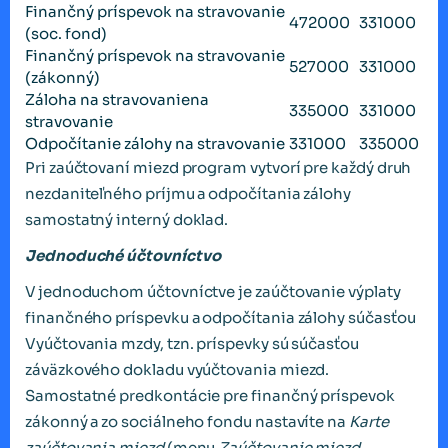
Finančný príspevok na stravovanie
472000
331000
(soc. fond)
Finančný príspevok na stravovanie
527000
331000
(zákonný)
Záloha na stravovaniena
335000
331000
stravovanie
Odpočítanie zálohy na stravovanie
331000
335000
Pri zaúčtovaní miezd program vytvorí pre každý druh
nezdaniteľného príjmu a odpočítania zálohy
samostatný interný doklad.
Jednoduché účtovníctvo
V jednoduchom účtovníctve je zaúčtovanie výplaty
finančného príspevku a odpočítania zálohy súčasťou
Vyúčtovania mzdy, tzn. príspevky sú súčasťou
záväzkového dokladu vyúčtovania miezd.
Samostatné predkontácie pre finančný príspevok
zákonný a zo sociálneho fondu nastavíte na
Karte
zaúčtovania miezd
(menu
Zaúčtovanie miezd,