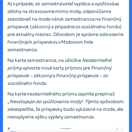
Aj v prípade, ak zamestnávateľ vypláca a vyúčtováva
zálohy na stravovanie mimo mzdy, odporúčame
zaevidovať na mzde nárok zamestnanca na finančný
príspevok (zákonný a prípadne zo sociálneho fondu)
pre aktuálny mesiac. Dôvodom je správne zobrazenie
finančných príspevkov v Mzdovom liste
zamestnanca.
Na karte zamestnanca, na záložke
Nezdaniteľné
príjmy
vytvorte nové karty príjmov pre
Finančný
príspevok – zákonný
a
Finančný príspevok – zo
sociálneho fondu
.
Na karte nezdaniteľného príjmu zapnite prepínač
„
Nevstupuje do vyúčtovania mzdy
“. Týmto spôsobom
zabezpečíte, že príspevky budú vykázané na mzde, ale
neovplyvnia výšku výplaty zamestnanca.