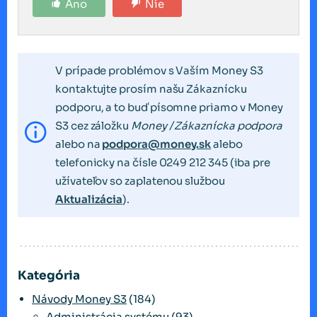
Áno
Nie
V prípade problémov s Vaším Money S3
kontaktujte prosím našu Zákaznícku
podporu, a to buď písomne priamo v Money
S3 cez záložku
Money / Zákaznícka podpora
alebo na
podpora@money.sk
alebo
telefonicky na čísle 0249 212 345 (iba pre
užívateľov so zaplatenou službou
Aktualizácia
).
Kategória
Návody Money S3
(184)
Administrácia systému
(93)