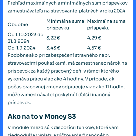
Prehľad maximálnych a minimálnych súm príspevkov
zamestnávateľa na stravovanie platných v roku 2024
Minimálna suma
Maximálna suma
Obdobie
príspevku
príspevku
Od 1.10.2023 do
3,22 €
4,29 €
31.8.2024
Od 1.9.2024
3,43 €
4,57 €
Podobne ako pri zabezpečení stravného napr.
stravovacími poukážkami, má zamestnanec nárok na
príspevok za každý pracovný deň, v rámci ktorého
vykonáva prácu viac ako 4 hodiny. V prípade, ak
počas pracovnej zmeny odpracuje viac ako 11 hodín,
môže zamestnávateľ poskytnúť ďalší finančný
príspevok.
Ako na to v Money S3
V module miezd sú k dispozícii funkcie, ktoré vám
zjednodušia výplatu a zúčtovanie finančného