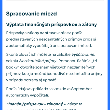
Spracovanie miezd
Výplata finančných príspevkov a zálohy
Príspevky a zálohy na stravovanie sa podľa
prednastavených nezdaniteľných príjmov pridajú
a automaticky vypočítajú pri spracovaní miezd.
Skontrolovať ich môžete na záložke
Vyúčtovanie,
sekcia
Nezdaniteľné príjmy
. Pomocou tlačidla „tri
bodky“ otvoríte zoznam všetkých nezdaniteľných
príjmov, kde je možné jednotlivé nezdaniteľné príjmy
v prípade potreby aj upraviť.
Podľa údajov v príklade sa v mzde za September
automaticky vypočítali
:
Finančný príspevok – zákonný
= nárok za