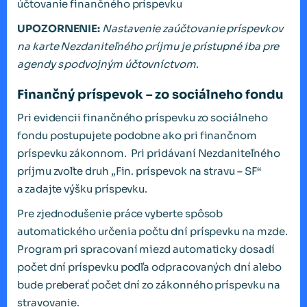
účtovanie finančného príspevku
UPOZORNENIE:
Nastavenie zaúčtovanie príspevkov
na karte Nezdaniteľného príjmu je prístupné iba pre
agendy s
podvojn
ý
m
úč
tovn
í
ctvom.
Finančný príspevok – zo sociálneho fondu
Pri evidencii finančného príspevku zo sociálneho
fondu postupujete podobne ako pri finančnom
príspevku zákonnom. Pri pridávaní Nezdaniteľného
príjmu zvoľte druh „Fin. príspevok na stravu – SF“
a zadajte výšku príspevku.
Pre zjednodušenie práce vyberte spôsob
automatického určenia počtu dní príspevku na mzde.
Program pri spracovaní miezd automaticky dosadí
počet dní príspevku podľa odpracovaných dní alebo
bude preberať počet dní zo zákonného príspevku na
stravovanie.