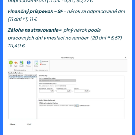
odpracované dni (11 dní *4,57) 50,27 €
Finančný príspevok – SF
= nárok za odpracované dni
(11 dní *1) 11 €
Záloha na stravovanie
= plný nárok podľa
pracovných dní v
mesiaci november
(20 dn
í
* 5,57)
111,40
€