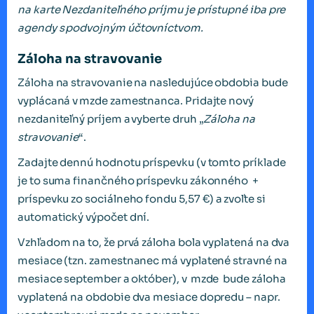
na karte Nezdaniteľného príjmu je prístupné iba pre
agendy s
podvojn
ý
m
úč
tovn
í
ctvom.
Záloha na stravovanie
Záloha na stravovanie na nasledujúce obdobia bude
vyplácaná v mzde zamestnanca. Pridajte nový
nezdaniteľný príjem a vyberte druh „
Záloha na
stravovanie
“.
Zadajte dennú hodnotu príspevku (v tomto príklade
je to suma finančného príspevku zákonného +
príspevku zo sociálneho fondu 5,57 €) a zvoľte si
automatický výpočet dní.
Vzhľadom na to, že prvá záloha bola vyplatená na dva
mesiace (tzn. zamestnanec má vyplatené stravné na
mesiace september a október), v mzde bude záloha
vyplatená na obdobie dva mesiace dopredu – napr.