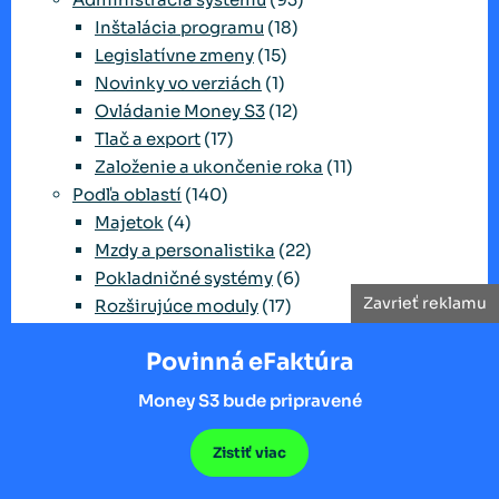
Inštalácia programu
(18)
Legislatívne zmeny
(15)
Novinky vo verziách
(1)
Ovládanie Money S3
(12)
Tlač a export
(17)
Založenie a ukončenie roka
(11)
Podľa oblastí
(140)
Majetok
(4)
Mzdy a personalistika
(22)
Pokladničné systémy
(6)
Zavrieť reklamu
Rozširujúce moduly
(17)
Skladové hospodárstvo
(17)
Povinná eFaktúra
Účtovníctvo - jednoduché
(38)
Účtovníctvo - podvojné
(50)
Money S3 bude pripravené
Zarchivované
(23)
Legislatíva
(18)
Zistiť viac
Verzia
(5)