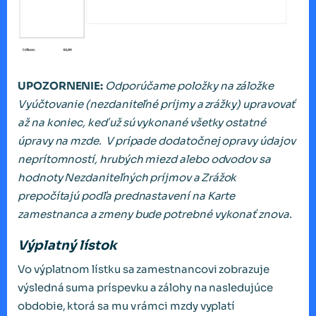
UPOZORNENIE:
Odporúčame položky na záložke
Vyúčtovanie (nezdaniteľné príjmy a
zr
áž
ky) upravova
ť
a
ž
na koniec, ke
ď
u
ž
s
ú
vykonan
é
v
š
etky ostatn
é
ú
pravy na mzde.
V
pr
í
pade dodato
č
nej opravy
ú
dajov
nepr
í
tomnost
í
, hrub
ý
ch miezd alebo odvodov sa
hodnoty Nezdanite
ľ
n
ý
ch pr
í
jmov a
Zr
áž
ok
prepo
čí
taj
ú
pod
ľ
a prednastaven
í
na Karte
zamestnanca a
zmeny bude potrebn
é
vykona
ť
znova.
Výplatný lístok
Vo výplatnom lístku sa zamestnancovi zobrazuje
výsledná suma príspevku a zálohy na nasledujúce
obdobie, ktorá sa mu v rámci mzdy vyplatí