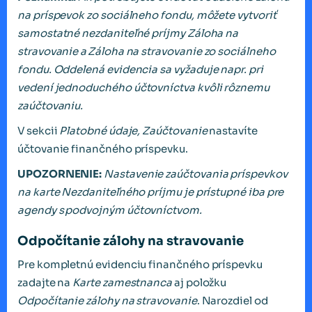
na príspevok zo sociálneho fondu, môžete vytvoriť
samostatné nezdaniteľné príjmy Záloha na
stravovanie a
Z
á
loha na stravovanie zo soci
á
lneho
fondu. Oddelen
á
evidencia sa vy
ž
aduje napr. pri
veden
í
jednoduch
é
ho
úč
tovn
í
ctva kv
ô
li r
ô
znemu
za
úč
tovaniu.
V sekcii
Platobné údaje, Zaúčtovanie
nastavíte
účtovanie finančného príspevku.
UPOZORNENIE:
Nastavenie zaúčtovania príspevkov
na karte Nezdaniteľného príjmu je prístupné iba pre
agendy s
podvojn
ý
m
úč
tovn
í
ctvom.
Odpočítanie zálohy na stravovanie
Pre kompletnú evidenciu finančného príspevku
zadajte na
Karte zamestnanca
aj položku
Odpočítanie zálohy na stravovanie
. Narozdiel od