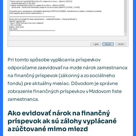
Pri tomto spôsobe vyplácania príspevkov
odporúčame zaevidovať na mzde nárok zamestnanca
na finančný príspevok (zákonný a zo sociálneho
fondu) pre aktuálny mesiac. Dôvodom je správne
zobrazenie finančných príspevkov v Mzdovom liste
zamestnanca.
Ako evidovať nárok na finančný
príspevok ak sú zálohy vyplácané
a zúčtované mimo miezd