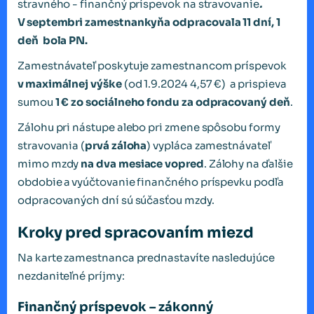
stravného - finančný príspevok na stravovanie
.
V
septembri zamestnanky
ň
a odpracovala 11 dn
í
, 1
de
ň
bola PN.
Zamestnávateľ poskytuje zamestnancom príspevok
v
maxim
á
lnej v
ýš
ke
(od 1.9.2024 4,57 €) a prispieva
sumou
1 € zo sociálneho fondu za odpracovaný deň
.
Zálohu pri nástupe alebo pri zmene spôsobu formy
stravovania (
prvá záloha
) vypláca zamestnávateľ
mimo mzdy
na dva mesiace vopred
. Zálohy na ďalšie
obdobie a vyúčtovanie finančného príspevku podľa
odpracovaných dní sú súčasťou mzdy.
Kroky pred spracovaním miezd
Na karte zamestnanca prednastavíte nasledujúce
nezdaniteľné príjmy:
Finančný príspevok – zákonný