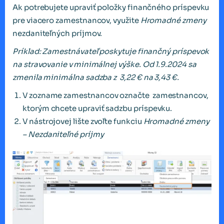
Ak potrebujete upraviť položky finančného príspevku
pre viacero zamestnancov, využite
Hromadné zmeny
nezdaniteľných príjmov.
Príklad: Zamestnávateľ poskytuje finančný príspevok
na stravovanie v
minim
á
lnej v
ýš
ke. Od 1.9.2024 sa
zmenila minim
á
lna sadzba z
3,22
€
na 3,43
€
.
V zozname zamestnancov označte zamestnancov,
ktorým chcete upraviť sadzbu príspevku.
V nástrojovej lište zvoľte funkciu
Hromadné zmeny
– Nezdaniteľné príjmy