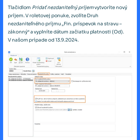
Tlačidlom
Pridať nezdaniteľný príjem
vytvoríte nový
príjem. V roletovej ponuke, zvolíte Druh
nezdaniteľného príjmu „Fin. príspevok na stravu –
zákonný“ a vyplníte dátum začiatku platnosti (Od).
V našom prípade od 13.9.2024.