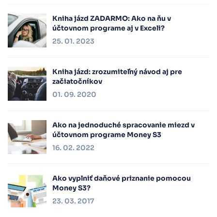
Kniha jázd ZADARMO: Ako na ňu v
účtovnom programe aj v Exceli?
25. 01. 2023
Kniha jázd: zrozumiteľný návod aj pre
začiatočníkov
01. 09. 2020
Ako na jednoduché spracovanie miezd v
účtovnom programe Money S3
16. 02. 2022
Ako vyplniť daňové priznanie pomocou
Money S3?
23. 03. 2017