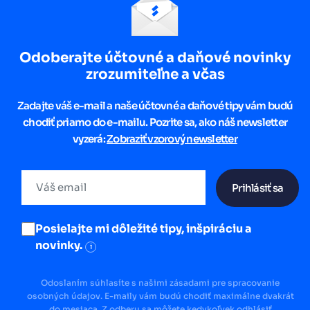
Odoberajte účtovné a daňové novinky
zrozumiteľne a včas
Zadajte váš e-mail a naše účtovné a daňové tipy vám budú
chodiť priamo do e-mailu. Pozrite sa, ako náš newsletter
vyzerá:
Zobraziť vzorový newsletter
Prihlásiť sa
Posielajte mi dôležité tipy, inšpiráciu a
novinky.
i
Odoslaním súhlasíte s našimi zásadami pre spracovanie
osobných údajov. E-maily vám budú chodiť maximálne dvakrát
do mesiaca. Z odberu sa môžete kedykoľvek odhlásiť