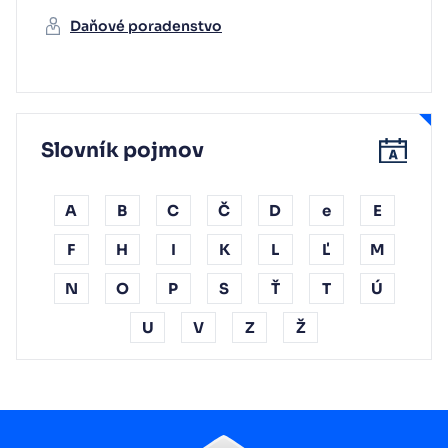
Daňové poradenstvo
Slovník pojmov
A
B
C
Č
D
e
E
F
H
I
K
L
Ľ
M
N
O
P
S
Ť
T
Ú
U
V
Z
Ž