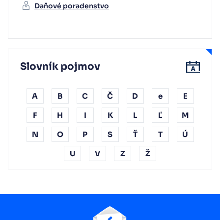
Daňové poradenstvo
Slovník pojmov
A
B
C
Č
D
e
E
F
H
I
K
L
Ľ
M
N
O
P
S
Ť
T
Ú
U
V
Z
Ž