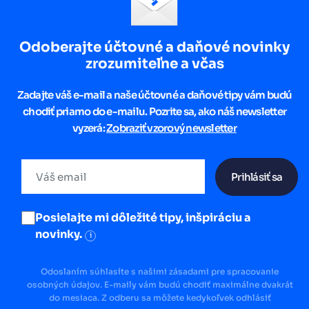
Odoberajte účtovné a daňové novinky
zrozumiteľne a včas
Zadajte váš e-mail a naše účtovné a daňové tipy vám budú
chodiť priamo do e-mailu. Pozrite sa, ako náš newsletter
vyzerá:
Zobraziť vzorový newsletter
Prihlásiť sa
Posielajte mi dôležité tipy, inšpiráciu a
novinky.
i
Odoslaním súhlasíte s našimi zásadami pre spracovanie
osobných údajov. E-maily vám budú chodiť maximálne dvakrát
do mesiaca. Z odberu sa môžete kedykoľvek odhlásiť