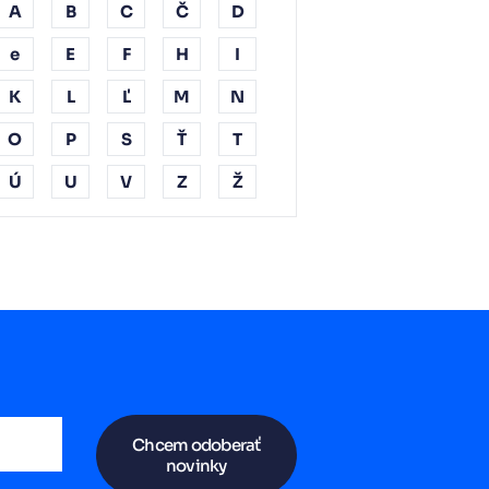
A
B
C
Č
D
e
E
F
H
I
K
L
Ľ
M
N
O
P
S
Ť
T
Ú
U
V
Z
Ž
Chcem odoberať
novinky