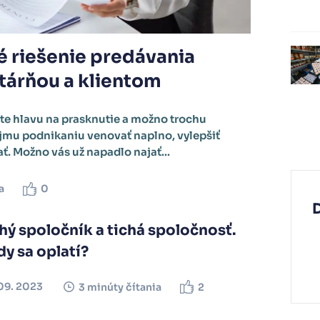
é riešenie predávania
tárňou a klientom
te hlavu na prasknutie a možno trochu
ojmu podnikaniu venovať naplno, vylepšiť
ať. Možno vás už napadlo najať...
a
0
hý spoločník a tichá spoločnosť.
y sa oplatí?
09. 2023
3 minúty čítania
2