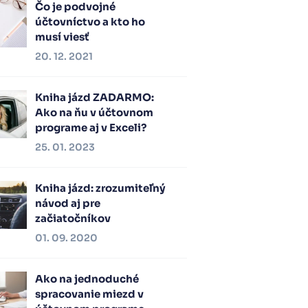
Čo je podvojné
účtovníctvo a kto ho
musí viesť
20. 12. 2021
Kniha jázd ZADARMO:
Ako na ňu v účtovnom
programe aj v Exceli?
25. 01. 2023
Kniha jázd: zrozumiteľný
návod aj pre
začiatočníkov
01. 09. 2020
Ako na jednoduché
spracovanie miezd v