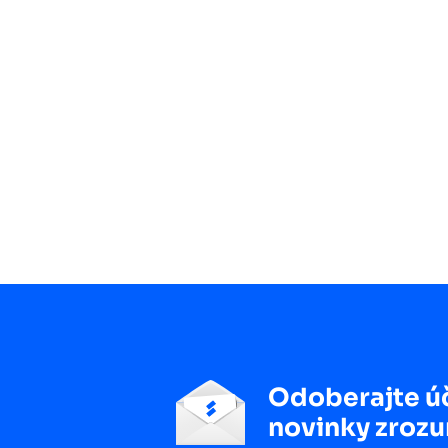
Odoberajte ú
novinky zrozu