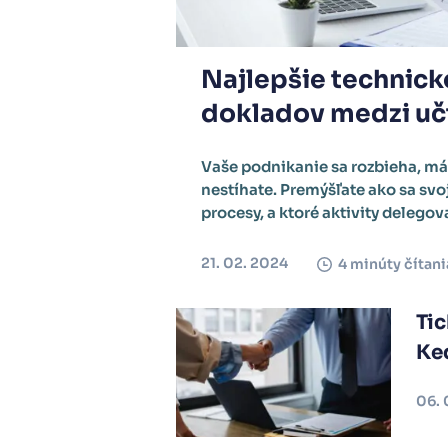
Najlepšie technick
dokladov medzi uč
Vaše podnikanie sa rozbieha, má
nestíhate. Premýšľate ako sa sv
procesy, a ktoré aktivity delegov
21. 02. 2024
4 minúty čítani
Tic
Ked
06. 