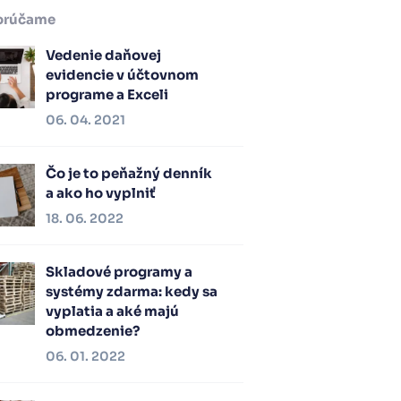
orúčame
Vedenie daňovej
evidencie v účtovnom
programe a Exceli
06. 04. 2021
Čo je to peňažný denník
a ako ho vyplniť
18. 06. 2022
Skladové programy a
systémy zdarma: kedy sa
vyplatia a aké majú
obmedzenie?
06. 01. 2022