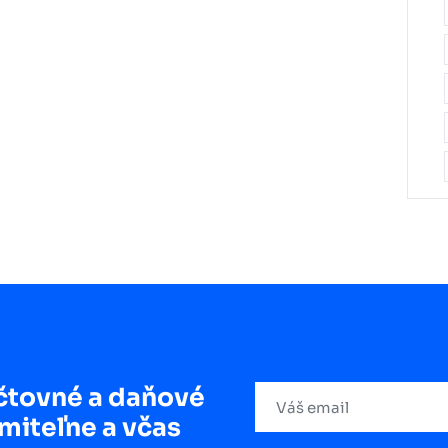
čtovné a daňové
miteľne a včas