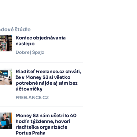
adové štúdie
Koniec objednávania
naslepo
Dobrej Špajz
Riaditeľ Freelance.cz chváli,
že v Money S3 si všetko
potrebné nájde aj sám bez
účtovníčky
FREELANCE.CZ
Money S3 nám ušetrilo 40
hodín týždenne, hovorí
riaditeľka organizácie
Portus Praha