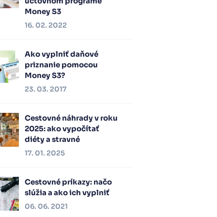
účtovnom programe
Money S3
16. 02. 2022
Ako vyplniť daňové
priznanie pomocou
Money S3?
23. 03. 2017
Cestovné náhrady v roku
2025: ako vypočítať
diéty a stravné
17. 01. 2025
Cestovné príkazy: načo
slúžia a ako ich vyplniť
06. 06. 2021