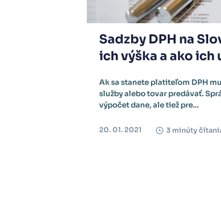
Sadzby DPH na Slove
ich výška a ako ich 
Ak sa stanete platiteľom DPH mus
služby alebo tovar predávať. Sprá
výpočet dane, ale tiež pre...
20. 01. 2021
3 minúty čítani