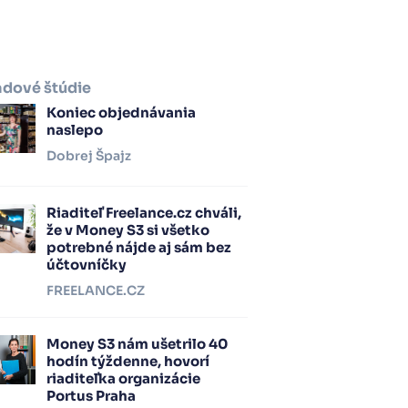
adové štúdie
Koniec objednávania
naslepo
Dobrej Špajz
Riaditeľ Freelance.cz chváli,
že v Money S3 si všetko
potrebné nájde aj sám bez
účtovníčky
FREELANCE.CZ
Money S3 nám ušetrilo 40
hodín týždenne, hovorí
riaditeľka organizácie
Portus Praha