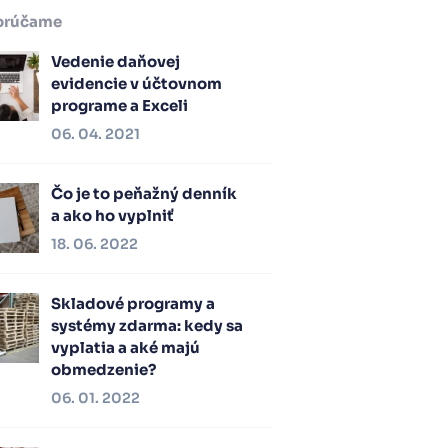
orúčame
Vedenie daňovej
evidencie v účtovnom
programe a Exceli
06. 04. 2021
Čo je to peňažný denník
a ako ho vyplniť
18. 06. 2022
Skladové programy a
systémy zdarma: kedy sa
vyplatia a aké majú
obmedzenie?
06. 01. 2022