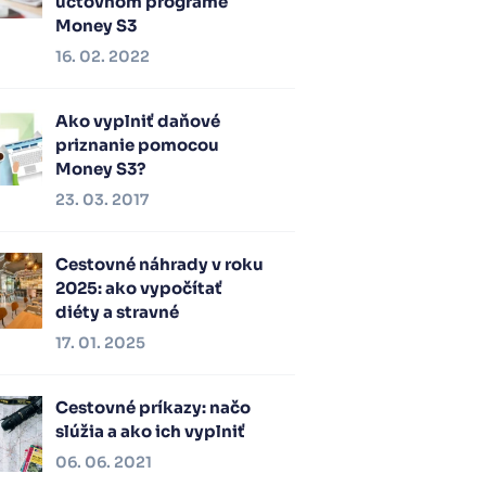
účtovnom programe
Money S3
16. 02. 2022
Ako vyplniť daňové
priznanie pomocou
Money S3?
23. 03. 2017
Cestovné náhrady v roku
2025: ako vypočítať
diéty a stravné
17. 01. 2025
Cestovné príkazy: načo
slúžia a ako ich vyplniť
06. 06. 2021