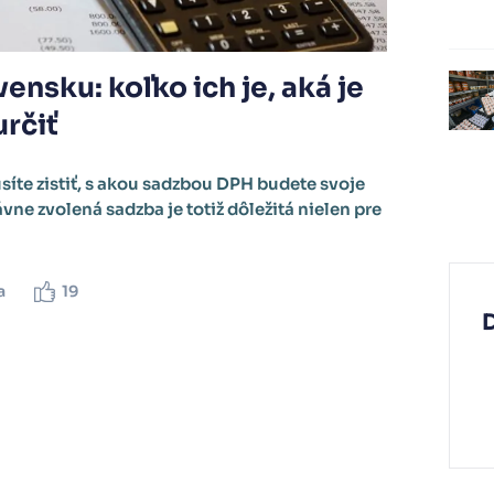
nsku: koľko ich je, aká je
určiť
íte zistiť, s akou sadzbou DPH budete svoje
vne zvolená sadzba je totiž dôležitá nielen pre
a
19