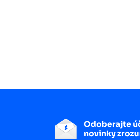
Odoberajte ú
novinky zrozu