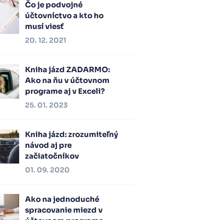
Čo je podvojné
účtovníctvo a kto ho
musí viesť
20. 12. 2021
Kniha jázd ZADARMO:
Ako na ňu v účtovnom
programe aj v Exceli?
25. 01. 2023
Kniha jázd: zrozumiteľný
návod aj pre
začiatočníkov
01. 09. 2020
Ako na jednoduché
spracovanie miezd v