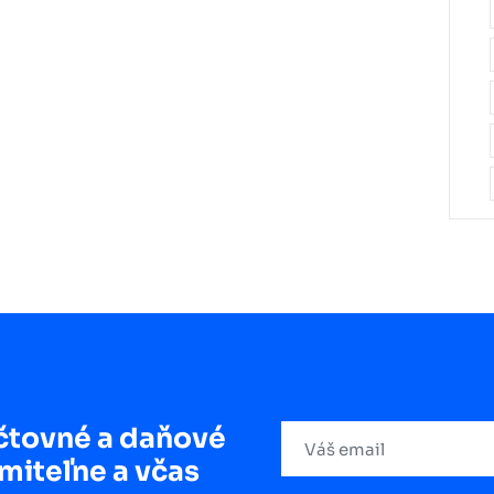
čtovné a daňové
miteľne a včas