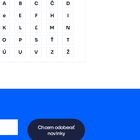
A
B
C
Č
D
e
E
F
H
I
K
L
Ľ
M
N
O
P
S
Ť
T
Ú
U
V
Z
Ž
Chcem odoberať
novinky