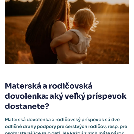
Materská a rodičovská
dovolenka: aký veľký príspevok
dostanete?
Materská dovolenka a rodičovský príspevok sú dve
odlišné druhy podpory pre čerstvých rodičov, resp. pre
osoby starajúce sa o deti. Na každú z nich máte nárok