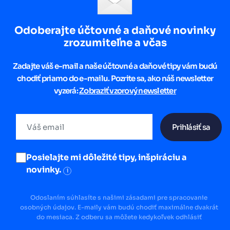
Odoberajte účtovné a daňové novinky
zrozumiteľne a včas
Zadajte váš e-mail a naše účtovné a daňové tipy vám budú
chodiť priamo do e-mailu. Pozrite sa, ako náš newsletter
vyzerá:
Zobraziť vzorový newsletter
Prihlásiť sa
Posielajte mi dôležité tipy, inšpiráciu a
novinky.
i
Odoslaním súhlasíte s našimi zásadami pre spracovanie
osobných údajov. E-maily vám budú chodiť maximálne dvakrát
do mesiaca. Z odberu sa môžete kedykoľvek odhlásiť