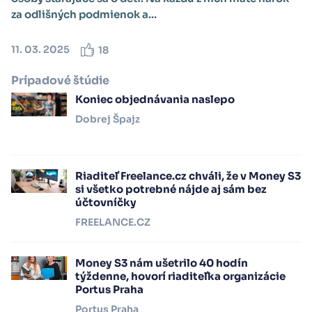
za odlišných podmienok a...
11. 03. 2025
18
Prípadové štúdie
Koniec objednávania naslepo
Dobrej Špajz
Riaditeľ Freelance.cz chváli, že v Money S3
si všetko potrebné nájde aj sám bez
účtovníčky
FREELANCE.CZ
Money S3 nám ušetrilo 40 hodín
týždenne, hovorí riaditeľka organizácie
Portus Praha
Portus Praha