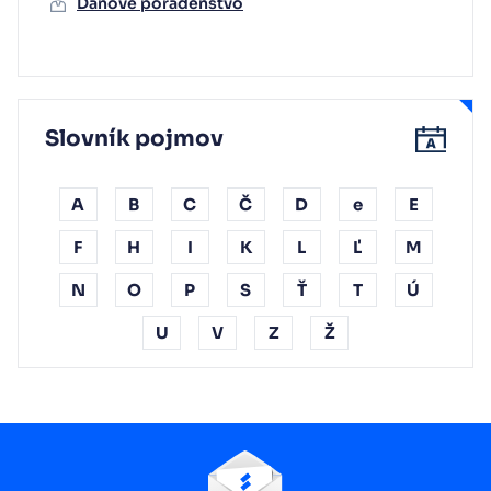
Daňové poradenstvo
Slovník pojmov
A
B
C
Č
D
e
E
F
H
I
K
L
Ľ
M
N
O
P
S
Ť
T
Ú
U
V
Z
Ž