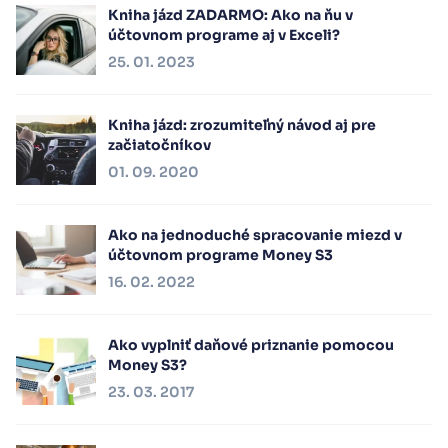
Kniha jázd ZADARMO: Ako na ňu v
účtovnom programe aj v Exceli?
25. 01. 2023
Kniha jázd: zrozumiteľný návod aj pre
začiatočníkov
01. 09. 2020
Ako na jednoduché spracovanie miezd v
účtovnom programe Money S3
16. 02. 2022
Ako vyplniť daňové priznanie pomocou
Money S3?
23. 03. 2017